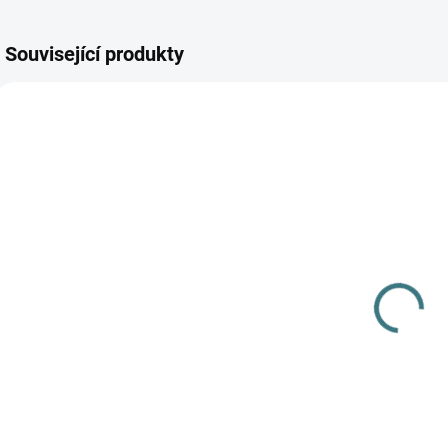
Související produkty
AKCE
AKC
SKLADEM
SKLADEM
(2 KS)
(2 KS)
SONETT
Merino/hedvábí
Tekuté mýdlo
body Engel, DR
na skvrny 1L
- Přírodní
n
309 Kč
644 Kč
od
Do košíku
Detail