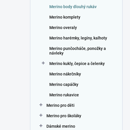
n
Merino body dlouhý rukáv
í
p
Merino komplety
a
n
Merino overaly
e
Merino harémky, legíny, kalhoty
l
Merino punčocháče, ponožky a
návleky
Merino kukly, čepice a čelenky
Merino nákrčníky
Merino capáčky
Merino rukavice
Merino pro děti
Merino pro školáky
Dámské merino