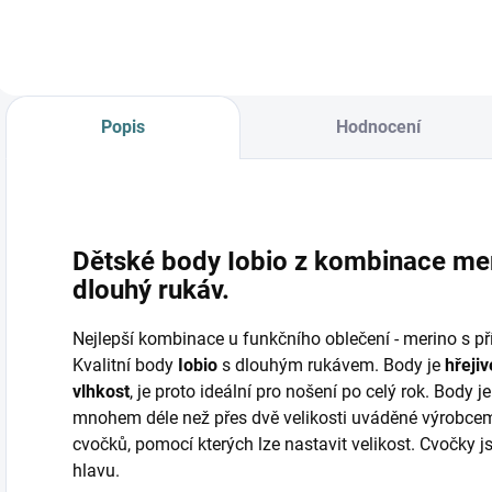
Popis
Hodnocení
Dětské body Iobio z kombinace mer
dlouhý rukáv.
Nejlepší kombinace u funkčního oblečení - merino s př
Kvalitní body
Iobio
s dlouhým rukávem. Body je
hřeji
vlhkost
, je proto ideální pro nošení po celý rok. Body 
mnohem déle než přes dvě velikosti uváděné výrobcem.
cvočků, pomocí kterých lze nastavit velikost. Cvočky js
hlavu.