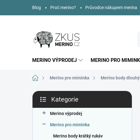
Přejít
Blog
Proč merino?
Průvodce nákupem merina
na
obsah
MERINO VÝPRODEJ
MERINO PRO MIMIN
Domů
Merino pro miminka
Merino body dlouhý
P
Kategorie
o
Přeskočit
s
kategorie
t
Merino výprodej
r
Merino pro miminka
a
n
Merino body krátký rukáv