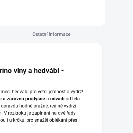
Ostatní informace
ino vlny a hedvábí -
íměsí hedvábí pro větší jemnost a výdrž!
vé a zároveň
prodyšné
a
odvádí
od těla
je opravdu hodně pružné, reálně vydrží
 V rozkroku je zapínání na dvě řady
ou i u krčku, pro snažší oblékání přes