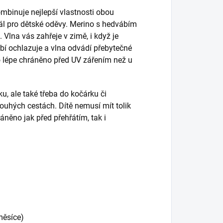
mbinuje nejlepší vlastnosti obou
ál pro dětské oděvy. Merino s hedvábím
. Vlna vás zahřeje v zimě, i když je
bí ochlazuje a vlna odvádí přebytečné
lo lépe chráněno před UV zářením než u
u, ale také třeba do kočárku či
ouhých cestách. Dítě nemusí mít tolik
áněno jak před přehřátím, tak i
měsíce)