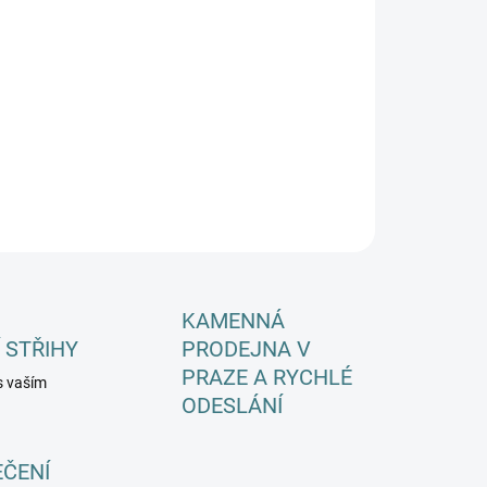
EME DORUČIT DO:
ZVOLTE VARIANTU
−
+
Přidat do košíku
ILNÍ INFORMACE
ZEPTAT SE
HLÍDAT
KAMENNÁ
 STŘIHY
PRODEJNA V
PRAZE A RYCHLÉ
s vaším
ODESLÁNÍ
EČENÍ