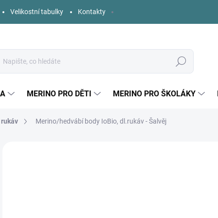
Velikostní tabulky
Kontakty
Hledat
KA
MERINO PRO DĚTI
MERINO PRO ŠKOLÁKY
 rukáv
Merino/hedvábí body IoBio, dl.rukáv - Šalvěj
Neohodnoceno
Podrobnosti hodnocení
ZNAČKA:
IOBIO
o
Měr
ZVO
cena
DĚT