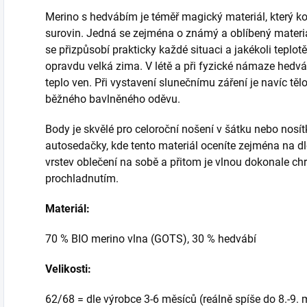
Merino s hedvábím je téměř magický materiál, který ko
surovin. Jedná se zejména o známý a oblíbený materi
se přizpůsobí prakticky každé situaci a jakékoli teplotě
opravdu velká zima. V létě a při fyzické námaze hedvá
teplo ven. Při vystavení slunečnímu záření je navíc tě
běžného bavlněného oděvu.
Body je skvělé pro celoroční nošení v šátku nebo nosítk
autosedačky, kde tento materiál oceníte zejména na dl
vrstev oblečení na sobě a přitom je vlnou dokonale chr
prochladnutím.
Materiál:
70 % BIO merino vlna (GOTS), 30 % hedvábí
Velikosti:
62/68 = dle výrobce 3-6 měsíců (reálně spíše do 8.-9. 