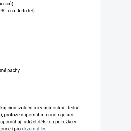
měsíců)
 - cca do tří let)
esné pachy
kajícími izolačními vlastnostmi. Jedná
ěti, protože napomáhá termoregulaci.
napomáhají udržet dětskou pokožku v
konce i pro
ekzematiky
.