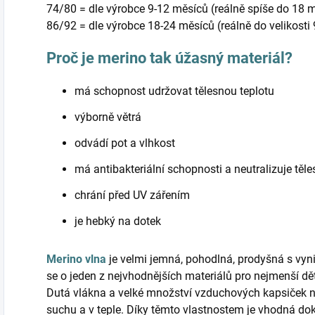
74/80 = dle výrobce 9-12 měsíců (reálně spíše do 18 
86/92 = dle výrobce 18-24 měsíců (reálně do velikosti 98
Proč je merino tak úžasný materiál?
má schopnost udržovat tělesnou teplotu
výborně větrá
odvádí pot a vlhkost
má antibakteriální schopnosti a neutralizuje těl
chrání před UV zářením
je hebký na dotek
Merino vlna
je velmi jemná, pohodlná, prodyšná s vyni
se o jeden z nejvhodnějších materiálů pro nejmenší d
Dutá vlákna a velké množství vzduchových kapsiček 
suchu a v teple. Díky těmto vlastnostem je vhodná do