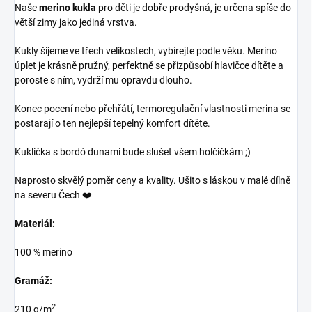
Naše
merino kukla
pro děti je dobře prodyšná, je určena spíše do
větší zimy jako jediná vrstva.
Kukly šijeme ve třech velikostech, vybírejte podle věku. Merino
úplet je krásně pružný, perfektně se přizpůsobí hlavičce dítěte a
poroste s ním, vydrží mu opravdu dlouho.
Konec pocení nebo přehřátí, termoregulační vlastnosti merina se
postarají o ten nejlepší tepelný komfort dítěte.
Kuklička s bordó dunami bude slušet všem holčičkám ;)
Naprosto skvělý poměr ceny a kvality. Ušito s láskou v malé dílně
na severu Čech ❤️
Materiál:
100 % merino
Gramáž:
2
210 g/m