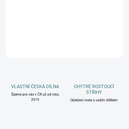
MŮŽEME DORUČIT DO:
ZVOLTE VARIANTU
−
+
Přidat do košíku
DETAILNÍ INFORMACE
ZEPTAT SE
HLÍDAT
VLASTNÍ ČESKÁ DÍLNA
CHYTRÉ ROSTOUCÍ
STŘIHY
Šijeme pro vás v ČR už od roku
2019
Oblečení roste s vaším dítětem