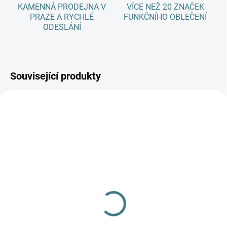
KAMENNÁ PRODEJNA V
VÍCE NEŽ 20 ZNAČEK
PRAZE A RYCHLÉ
FUNKČNÍHO OBLEČENÍ
ODESLÁNÍ
Související produkty
AKCE
SKLADEM
(>5 KS)
SONETT Péče o vlnu a
hedvábí 300 ml