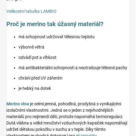
Velikostní tabulka LAMBIO
Proč je merino tak úžasný materiál?
má schopnost udržovat tělesnou teplotu
výborně větrá
odvádí pot a vlhkost
má antibakteriální schopnosti a neutralizuje tělesné pachy
chrání před UV zářením
je hebký na dotek
Merino vlna
je velmi jemná, pohodlná, prodyšná s vynikajícími
izolačními vlastnostmi. Jedná se o jeden z nejvhodnějších
materiálů pro nejmenší děti, protože napomáhá termoregulaci.
Dutá vlákna a velké množství vzduchových kapsiček napomáhají
udržet dětskou pokožku v suchu a v teple. Díky těmto
vlastnostem je vhodná dokonce i pro
ekzematiky
.