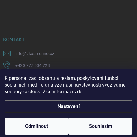
KONTAKT
info
@
zkusmerino.cz
+420 777 534 728
https://www.facebook.com/zkusmerino/
K personalizaci obsahu a reklam, poskytování funkcí
sociálních médií a analýze naší návštěvnosti využíváme
zkusmerino.cz
soubory cookies. Více informací
zde
.
Nastavení
Copyright 2026
ZKUSMERINO
. Všechna práva vyhrazena.
Upravit nastavení
cookies
Odmítnout
Souhlasím
Vytvořil Shoptet