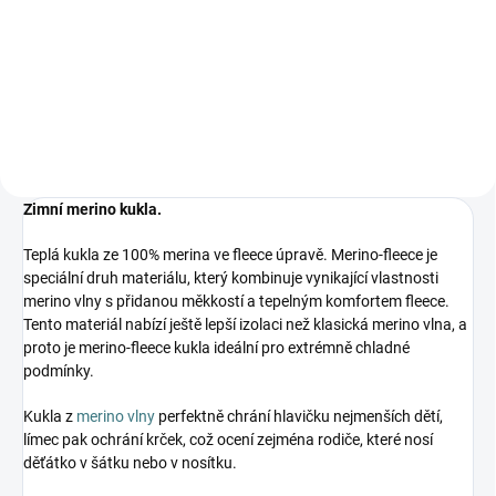
282 Kč
Do košíku
Zimní merino kukla.
Teplá kukla ze 100% merina ve fleece úpravě. Merino-fleece je
speciální druh materiálu, který kombinuje vynikající vlastnosti
merino vlny s přidanou měkkostí a tepelným komfortem fleece.
Tento materiál nabízí ještě lepší izolaci než klasická merino vlna, a
proto je merino-fleece kukla ideální pro extrémně chladné
podmínky.
Kukla z
merino vlny
perfektně chrání hlavičku nejmenších dětí,
límec pak ochrání krček, což ocení zejména rodiče, které nosí
děťátko v šátku nebo v nosítku.