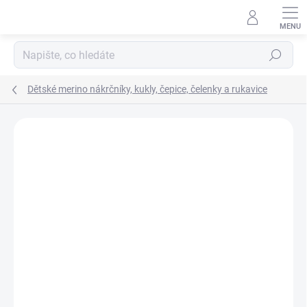
Přejít
na
obsah
Hledat
Dětské merino nákrčníky, kukly, čepice, čelenky a rukavice
Podrobnosti hodnocení
22 hodnocení
ZNAČKA:
LAMBIO