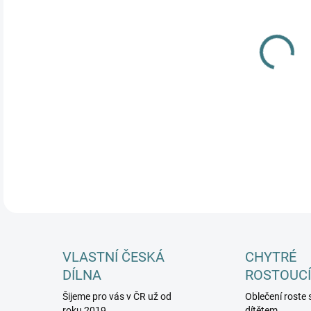
MŮŽ
DETA
VLASTNÍ ČESKÁ
CHYTRÉ
DÍLNA
ROSTOUCÍ
Šijeme pro vás v ČR už od
Oblečení roste 
roku 2019
dítětem