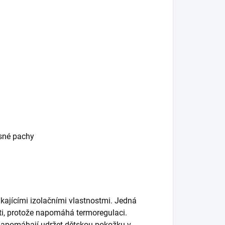
esné pachy
kajícími izolačními vlastnostmi. Jedná
ěti, protože napomáhá termoregulaci.
napomáhají udržet dětskou pokožku v