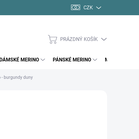
CZK
PRÁZDNÝ KOŠÍK
NÁKUPNÍ
KOŠÍK
DÁMSKÉ MERINO
PÁNSKÉ MERINO
MERINO PONO
o - burgundy duny
d
378 Kč
ná
LTE VARIANTU
:
SKÉ VELIKOSTI