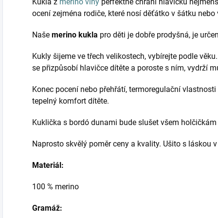
Kukla z
merino vlny
perfektně chrání hlavičku nejmenší
ocení zejména rodiče, které nosí děťátko v šátku nebo 
Naše
merino kukla
pro děti je dobře prodyšná, je určen
Kukly šijeme ve třech velikostech, vybírejte podle věku
se přizpůsobí hlavičce dítěte a poroste s ním, vydrží 
Konec pocení nebo přehřátí, termoregulační vlastnosti 
tepelný komfort dítěte.
Kuklička s bordó dunami bude slušet všem holčičkám 
Naprosto skvělý poměr ceny a kvality. Ušito s láskou 
Materiál:
100 % merino
Gramáž: