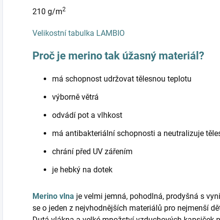
2
210 g/m
Velikostní tabulka LAMBIO
Proč je merino tak úžasný materiál?
má schopnost udržovat tělesnou teplotu
výborně větrá
odvádí pot a vlhkost
má antibakteriální schopnosti a neutralizuje těl
chrání před UV zářením
je hebký na dotek
Merino vlna
je velmi jemná, pohodlná, prodyšná s vyni
se o jeden z nejvhodnějších materiálů pro nejmenší d
Dutá vlákna a velké množství vzduchových kapsiček 