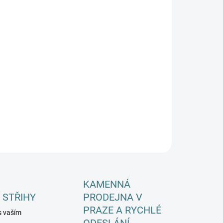
EME DORUČIT DO:
ZVOLTE VARIANTU
−
+
Přidat do košíku
ILNÍ INFORMACE
ZEPTAT SE
HLÍDAT
KAMENNÁ
 STŘIHY
PRODEJNA V
PRAZE A RYCHLÉ
s vaším