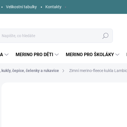
Velikostní tabulky
Kontakty
Hledat
KA
MERINO PRO DĚTI
MERINO PRO ŠKOLÁKY
 kukly, čepice, čelenky a rukavice
Zimní merino-fleece kukla Lambi
22 hodnocení
Podrobnosti hodnocení
ZNAČKA:
LAMBIO
o
Měr
ZVO
cena
DĚT