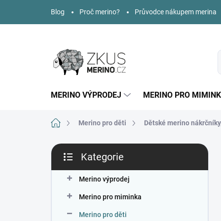
Přejít
Blog
Proč merino?
Průvodce nákupem merina
na
obsah
MERINO VÝPRODEJ
MERINO PRO MIMIN
Domů
Merino pro děti
Dětské merino nákrčníky,
P
Kategorie
o
Přeskočit
s
kategorie
t
Merino výprodej
r
Merino pro miminka
a
n
Merino pro děti