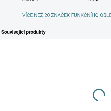
VÍCE NEŽ 20 ZNAČEK FUNKČNÍHO OBL
Související produkty
AKCE
SKLADEM
(>5 KS)
SONETT Péče
o vlnu a
hedvábí 300
ml
282 Kč