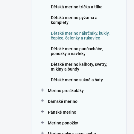
n
Dětská merino trička a tílka
í
p
Dětská merino pyžama a
a
komplety
n
Dětské merino nákrčníky, kukly,
e
čepice, čelenky a rukavice
l
Dětské merino punčocháče,
ponožky a návleky
Dětské merino kalhoty, svetry,
mikiny a bundy
Dětské merino sukně a šaty
Merino pro školáky
Dámské merino
Pánské merino
Merino ponožky
Merino deky a spací pytle