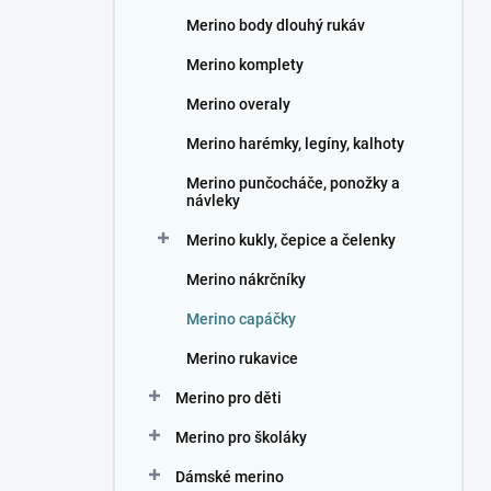
n
Merino body dlouhý rukáv
í
p
Merino komplety
a
n
Merino overaly
e
Merino harémky, legíny, kalhoty
l
Merino punčocháče, ponožky a
návleky
Merino kukly, čepice a čelenky
Merino nákrčníky
Merino capáčky
Merino rukavice
Merino pro děti
Merino pro školáky
Dámské merino