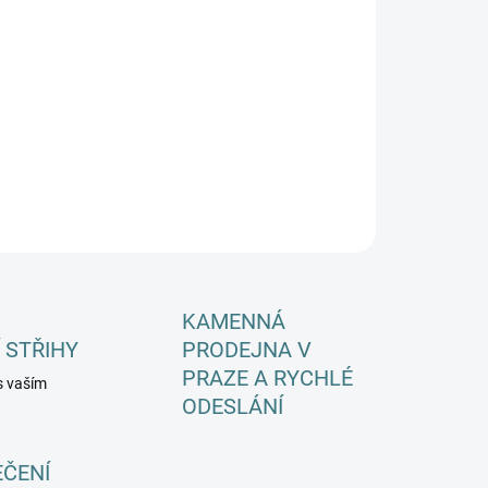
EME DORUČIT DO:
ZVOLTE VARIANTU
−
+
Přidat do košíku
ILNÍ INFORMACE
ZEPTAT SE
HLÍDAT
KAMENNÁ
 STŘIHY
PRODEJNA V
PRAZE A RYCHLÉ
s vaším
ODESLÁNÍ
EČENÍ