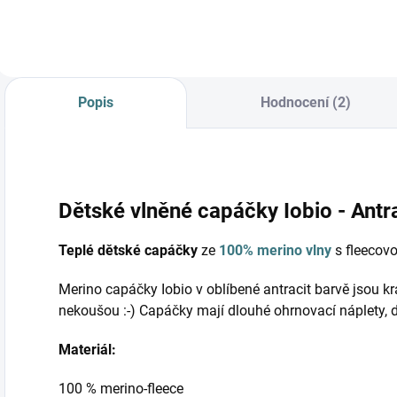
Popis
Hodnocení (2)
Dětské vlněné capáčky Iobio - Antra
Teplé dětské capáčky
ze
100% merino vlny
s fleecovo
Merino capáčky Iobio v oblíbené antracit barvě jsou k
nekoušou :-) Capáčky mají dlouhé ohrnovací náplety, d
Materiál:
100 % merino-fleece