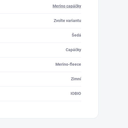
Merino capáčky
Zvolte variantu
Šedá
Capáčky
Merino-fleece
Zimní
IOBIO