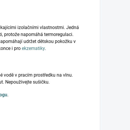
kajícími izolačními vlastnostmi. Jedná
ěti, protože napomáhá termoregulaci.
napomáhají udržet dětskou pokožku v
konce i pro
ekzematiky
.
né vodě v pracím prostředku na vlnu.
t. Nepoužívejte sušičku.
logu
.