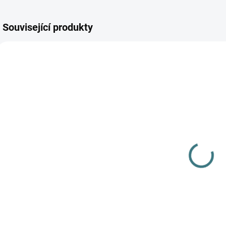
Související produkty
AKCE
AKCE
SKLADEM
SKLADEM
(1 KS)
(>5 KS)
Čepice Iobio -
M
SONETT Péče
krémová s
n
o vlnu a
puntíky
M
hedvábí 300
O
570 Kč
ml
282 Kč
d
Detail
Do košíku