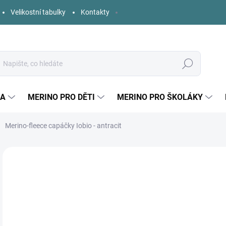
Velikostní tabulky
Kontakty
Hledat
KA
MERINO PRO DĚTI
MERINO PRO ŠKOLÁKY
Merino-fleece capáčky Iobio - antracit
2 hodnocení
Podrobnosti hodnocení
ZNAČKA:
IOBIO
5
Měr
ZVO
cena
VEL