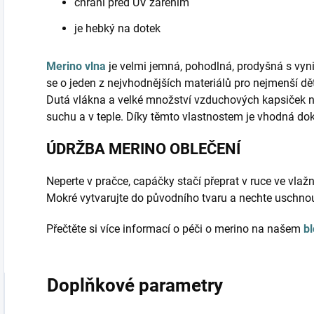
chrání před UV zářením
je hebký na dotek
Merino vlna
je velmi jemná, pohodlná, prodyšná s vyni
se o jeden z nejvhodnějších materiálů pro nejmenší d
Dutá vlákna a velké množství vzduchových kapsiček 
suchu a v teple. Díky těmto vlastnostem je vhodná do
ÚDRŽBA MERINO OBLEČENÍ
Neperte v pračce, capáčky stačí přeprat v ruce ve vlaž
Mokré vytvarujte do původního tvaru a nechte uschnou
Přečtěte si více informací o péči o merino na našem
b
Doplňkové parametry