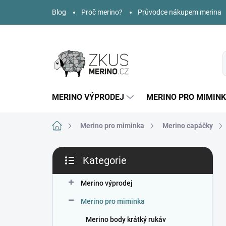
Přejít
Blog
Proč merino?
Průvodce nákupem merina
na
obsah
MERINO VÝPRODEJ
MERINO PRO MIMIN
Domů
Merino pro miminka
Merino capáčky
P
Kategorie
o
Přeskočit
s
kategorie
t
Merino výprodej
r
Merino pro miminka
a
n
Merino body krátký rukáv