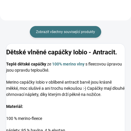
Zobrazit všechny související produkty
Dětské vlněné capáčky Iobio - Antracit.
Teplé dětské capáčky
ze
100% merino vlny
s fleecovou úpravou
jsou opravdu teploučké.
Merino capáčky Iobio v oblíbené antracit barvě jsou krásně
měkké, moc slušivé a ani trochu nekoušou :-) Capáčky mají dlouhé
ohrnovací náplety, díky kterým drží pěkně na nožičce.
Materiál:
100 % merino-fleece
náplety: 95 % bavlna, 4 % elastan