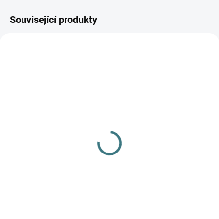
Související produkty
AKCE
AKCE
SKLADEM
(1 KS)
SKLADEM
(>5 KS)
Čepice Iobio - krémová s
SONETT Péče o vlnu a
puntíky
hedvábí 300 ml
570 Kč
282 Kč
Detail
Do košíku