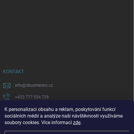
KONTAKT
info
@
zkusmerino.cz
+420 777 534 728
https://www.facebook.com/zkusmerino/
K personalizaci obsahu a reklam, poskytování funkcí
sociálních médií a analýze naší návštěvnosti využíváme
zkusmerino.cz
soubory cookies. Více informací
zde
.