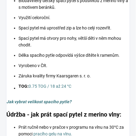
Biobavlněný dětský spací pytel s podšívkou z merino vlny a
s motivem beránků.
Využití celoroční.
Spací pytel má uprostřed zip a lze ho celý rozevřít.
Spací pytel má otvory pro nohy, větší děti v něm mohou
chodit.
Délka spacího pytle odpovídá výšce dítěte k ramenům.
Vyrobeno v ČR.
Záruka kvality firmy Kaarsgaren s. r. o.
TOG:
0.75 TOG / 18 až 24 °C
Jak vybrat velikost spacího pytle?
Údržba - jak prát spací pytel z merino vlny:
Prát ručně nebo v pračce v programu na vlnu na 30°C za
pomoci
pracího gelu na vlnu.