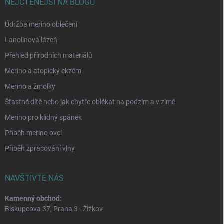
NEJČTENĚJŠÍ NA BLOGU
Údržba merino oblečení
Lanolinová lázeň
Přehled přírodních materiálů
Merino a atopický ekzém
Merino a žmolky
Šťastné dítě nebo jak chytře oblékat na podzim a v zimě
Merino pro klidný spánek
Příběh merino ovcí
Příběh zpracování vlny
NAVŠTIVTE NÁS
Kamenný obchod:
Biskupcova 37, Praha 3 - Žižkov