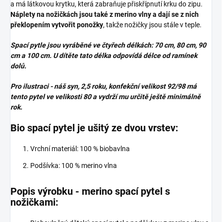
a má látkovou krytku, která zabraňuje přiskřípnutí krku do zipu.
Náplety na nožičkách jsou také z merino vlny a dají se z nich
překlopením vytvořit ponožky
, takže nožičky jsou stále v teple.
Spací pytle jsou vyráběné ve čtyřech délkách: 70 cm, 80 cm, 90
cm a 100 cm. U dítěte tato délka odpovídá délce od ramínek
dolů.
Pro ilustraci - náš syn, 2,5 roku, konfekční velikost 92/98 má
tento pytel ve velikosti 80 a vydrží mu určitě ještě minimálně
rok.
Bio spací pytel je ušitý ze dvou vrstev:
Vrchní materiál: 100 % biobavlna
Podšívka: 100 % merino vlna
Popis výrobku - merino spací pytel s
nožičkami: