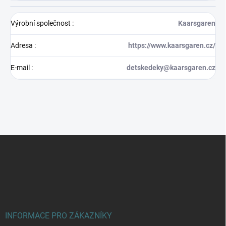
Výrobní společnost
:
Kaarsgaren
Adresa
:
https://www.kaarsgaren.cz/
E-mail
:
detskedeky@kaarsgaren.cz
Z
á
p
a
t
í
INFORMACE PRO ZÁKAZNÍKY