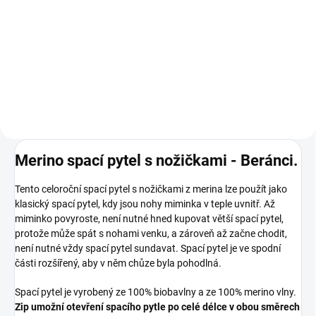
100 ml
115 Kč
Do košíku
Merino spací pytel s nožičkami - Beránci.
Tento celoroční spací pytel s nožičkami z merina lze použít jako
klasický spací pytel, kdy jsou nohy miminka v teple uvnitř. Až
miminko povyroste, není nutné hned kupovat větší spací pytel,
protože může spát s nohami venku, a zároveň až začne chodit,
není nutné vždy spací pytel sundavat. Spací pytel je ve spodní
části rozšířený, aby v něm chůze byla pohodlná.
Spací pytel je vyrobený ze 100% biobavlny a ze 100% merino vlny.
Zip umožní otevření spacího pytle po celé délce v obou směrech