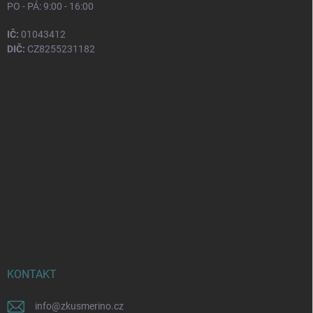
PO - PÁ: 9:00 - 16:00
IČ:
01043412
DIČ:
CZ8255231182
KONTAKT
info
@
zkusmerino.cz