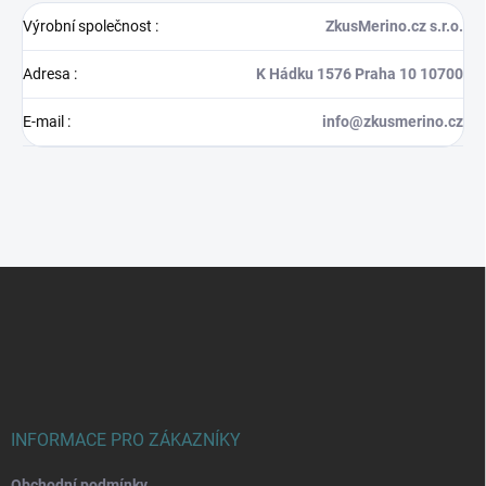
Výrobní společnost
:
ZkusMerino.cz s.r.o.
Adresa
:
K Hádku 1576 Praha 10 10700
E-mail
:
info@zkusmerino.cz
Z
á
p
a
t
í
INFORMACE PRO ZÁKAZNÍKY
Obchodní podmínky