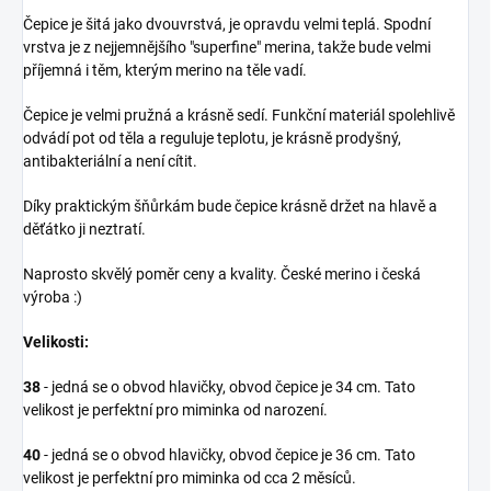
Čepice je šitá jako dvouvrstvá, je opravdu velmi teplá. Spodní
vrstva je z nejjemnějšího "superfine" merina, takže bude velmi
příjemná i těm, kterým merino na těle vadí.
Čepice je velmi pružná a krásně sedí. Funkční materiál spolehlivě
odvádí pot od těla a reguluje teplotu, je krásně prodyšný,
antibakteriální a není cítit.
Díky praktickým šňůrkám bude čepice krásně držet na hlavě a
děťátko ji neztratí.
Naprosto skvělý poměr ceny a kvality. České merino i česká
výroba :)
Velikosti:
38
- jedná se o obvod hlavičky, obvod čepice je 34 cm. Tato
velikost je perfektní pro miminka od narození.
40
- jedná se o obvod hlavičky, obvod čepice je 36 cm. Tato
velikost je perfektní pro miminka od cca 2 měsíců.