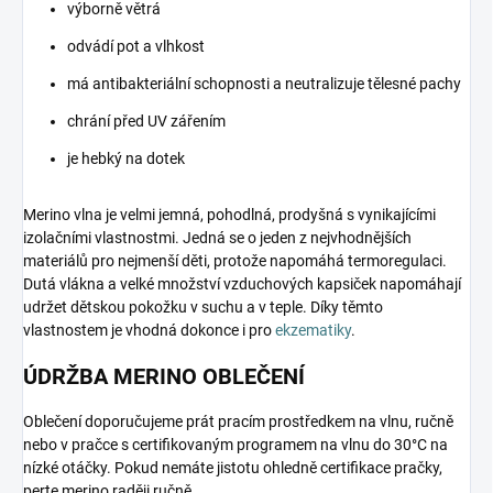
výborně větrá
odvádí pot a vlhkost
má antibakteriální schopnosti a neutralizuje tělesné pachy
chrání před UV zářením
je hebký na dotek
Merino vlna je velmi jemná, pohodlná, prodyšná s vynikajícími
izolačními vlastnostmi. Jedná se o jeden z nejvhodnějších
materiálů pro nejmenší děti, protože napomáhá termoregulaci.
Dutá vlákna a velké množství vzduchových kapsiček napomáhají
udržet dětskou pokožku v suchu a v teple. Díky těmto
vlastnostem je vhodná dokonce i pro
ekzematiky
.
ÚDRŽBA MERINO OBLEČENÍ
Oblečení doporučujeme prát pracím prostředkem na vlnu, ručně
nebo v pračce s certifikovaným programem na vlnu do 30°C na
nízké otáčky. Pokud nemáte jistotu ohledně certifikace pračky,
perte merino raději ručně.