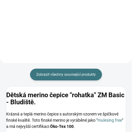
Prémiová péče s bio olivovým
olejem a levandulí. Ekologický
prací gel vyvinutý speciálně pro
nejjemnější merino vlnu a
hedvábí. Neobsahuje enzymy,
vyživuje vlákno a vrací mu...
Zobrazit všechny související produkty
Dětská merino čepice "rohatka" ZM Basic
- Bludiště.
Krásná a teplá merino čepice s autorským vzorem ve špičkové
finské kvalitě. Toto finské merino je vyráběné jako "
mulesing free
"
a má nejvyšší certifikaci
Öko-Tex 100
.