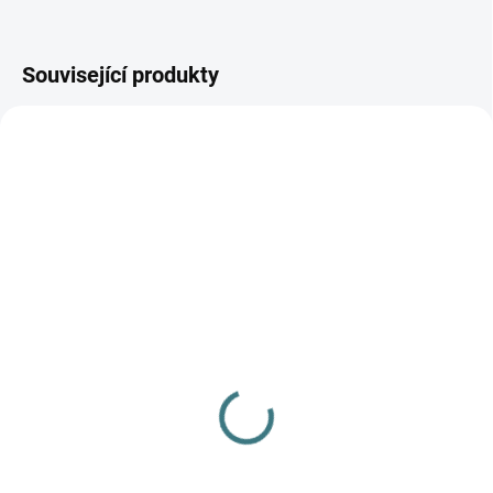
Související produkty
AKCE
SKLADEM
(3 KS)
SKLADEM
(>5 KS)
Dětské ZIMNÍ merino
SONETT Olivový prací
ponožky Surtex - různé
gel na vlnu a hedvábí - 1
barvy
L
179 Kč
249 Kč
Detail
Do košíku