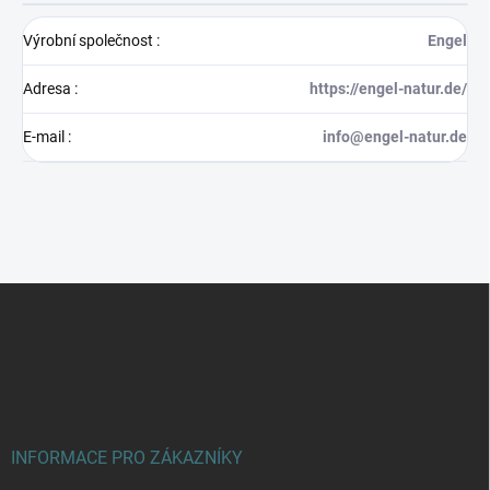
Výrobní společnost
:
Engel
Adresa
:
https://engel-natur.de/
E-mail
:
info@engel-natur.de
Z
á
p
a
t
í
INFORMACE PRO ZÁKAZNÍKY