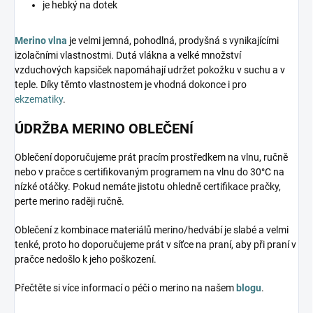
je hebký na dotek
Merino vlna
je velmi jemná, pohodlná, prodyšná s vynikajícími
izolačními vlastnostmi. Dutá vlákna a velké množství
vzduchových kapsiček napomáhají udržet pokožku v suchu a v
teple. Díky těmto vlastnostem je vhodná dokonce i pro
ekzematiky
.
ÚDRŽBA MERINO OBLEČENÍ
Oblečení doporučujeme prát pracím prostředkem na vlnu, ručně
nebo v pračce s certifikovaným programem na vlnu do 30°C na
nízké otáčky. Pokud nemáte jistotu ohledně certifikace pračky,
perte merino raději ručně.
Oblečení z kombinace materiálů merino/hedvábí je slabé a velmi
tenké, proto ho doporučujeme prát v síťce na praní, aby při praní v
pračce nedošlo k jeho poškození.
Přečtěte si více informací o péči o merino na našem
blogu
.