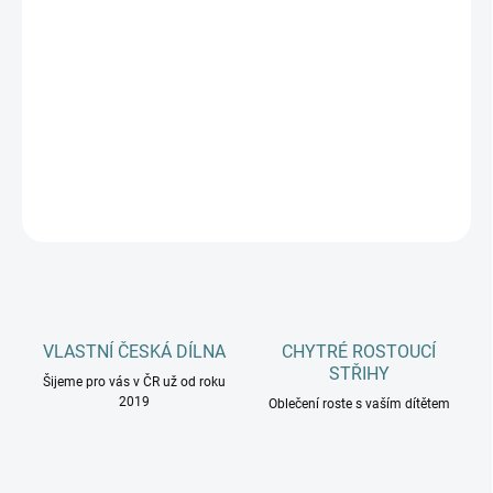
DOSPĚLÍ
MŮŽEME DORUČIT DO:
ZVOLTE VARIANTU
−
+
Přidat do košíku
DETAILNÍ INFORMACE
ZEPTAT SE
HLÍDAT
VLASTNÍ ČESKÁ DÍLNA
CHYTRÉ ROSTOUCÍ
STŘIHY
Šijeme pro vás v ČR už od roku
2019
Oblečení roste s vaším dítětem