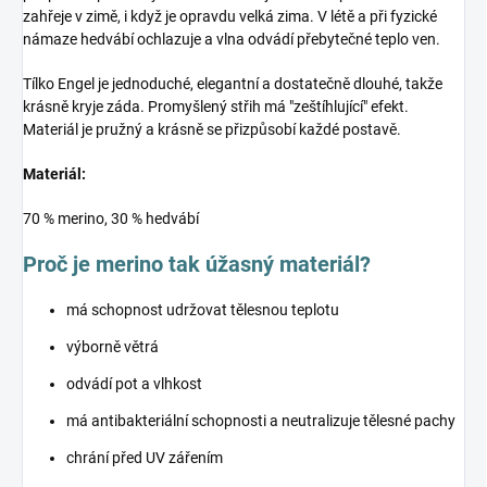
zahřeje v zimě, i když je opravdu velká zima. V létě a při fyzické
námaze hedvábí ochlazuje a vlna odvádí přebytečné teplo ven.
Tílko Engel je jednoduché, elegantní a dostatečně dlouhé, takže
krásně kryje záda. Promyšlený střih má "zeštíhlující" efekt.
Materiál je pružný a krásně se přizpůsobí každé postavě.
Materiál:
70 % merino, 30 % hedvábí
Proč je merino tak úžasný materiál?
má schopnost udržovat tělesnou teplotu
výborně větrá
odvádí pot a vlhkost
má antibakteriální schopnosti a neutralizuje tělesné pachy
chrání před UV zářením