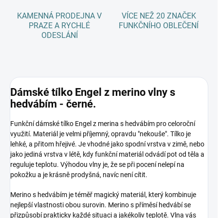
KAMENNÁ PRODEJNA V
VÍCE NEŽ 20 ZNAČEK
PRAZE A RYCHLÉ
FUNKČNÍHO OBLEČENÍ
ODESLÁNÍ
Dámské tílko Engel z merino vlny s
hedvábím - černé.
Funkční dámské tílko Engel z merina s hedvábím pro celoroční
využití. Materiál je velmi příjemný, opravdu "nekouše". Tílko je
lehké, a přitom hřejivé. Je vhodné jako spodní vrstva v zimě, nebo
jako jediná vrstva v létě, kdy funkční materiál odvádí pot od těla a
reguluje teplotu. Výhodou vlny je, že se při pocení nelepí na
pokožku a je krásně prodyšná, navíc není cítit.
Merino s hedvábím je téměř magický materiál, který kombinuje
nejlepší vlastnosti obou surovin. Merino s příměsí hedvábí se
přizpůsobí prakticky každé situaci a jakékoliv teplotě. Vlna vás