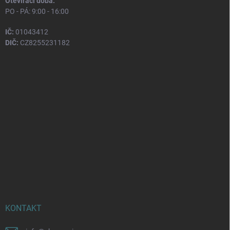
Otevírací doba:
PO - PÁ: 9:00 - 16:00
IČ:
01043412
DIČ:
CZ8255231182
KONTAKT