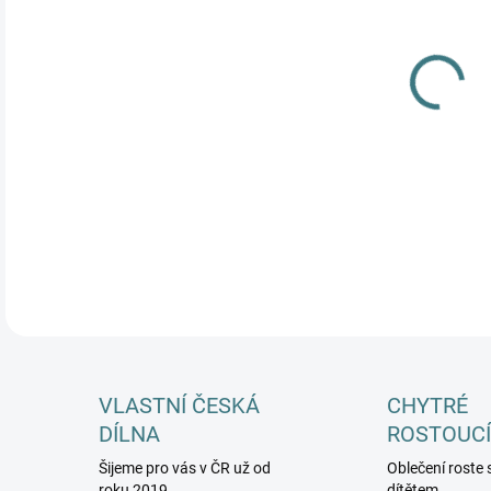
DÉL
DOS
MŮŽ
DETA
VLASTNÍ ČESKÁ
CHYTRÉ
DÍLNA
ROSTOUCÍ
Šijeme pro vás v ČR už od
Oblečení roste 
roku 2019
dítětem