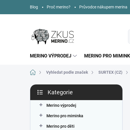
Přejít
Blog
Proč merino?
Průvodce nákupem merina
na
obsah
MERINO VÝPRODEJ
MERINO PRO MIMIN
Domů
Vyhledat podle značek
SURTEX (CZ)
P
Kategorie
o
Přeskočit
s
kategorie
t
Merino výprodej
r
Merino pro miminka
a
n
Merino pro děti