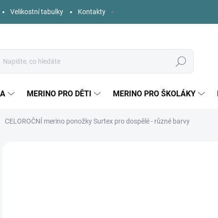
Velikostní tabulky
Kontakty
Hledat
KA
MERINO PRO DĚTI
MERINO PRO ŠKOLÁKY
CELOROČNÍ merino ponožky Surtex pro dospělé - různé barvy
Neohodnoceno
Podrobnosti hodnocení
ZNAČKA:
SURTEX
1
Měr
ZVO
cena
BAR