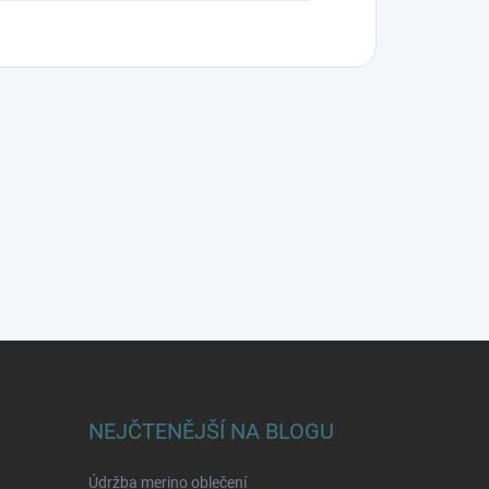
NEJČTENĚJŠÍ NA BLOGU
Údržba merino oblečení