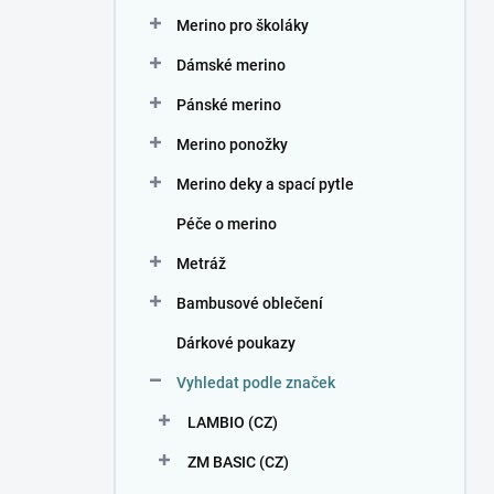
n
Merino pro školáky
í
p
Dámské merino
a
n
Pánské merino
e
Merino ponožky
l
Merino deky a spací pytle
Péče o merino
Metráž
Bambusové oblečení
Dárkové poukazy
Vyhledat podle značek
LAMBIO (CZ)
ZM BASIC (CZ)