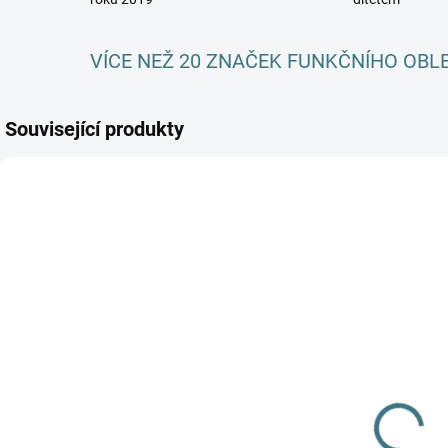
VÍCE NEŽ 20 ZNAČEK FUNKČNÍHO OBL
Související produkty
AKCE
SKLADEM
SKLADEM
(1 KS)
(>5 KS)
Dámské
SONETT
kalhotky Engel
Olivový prací
k
s krajkou -
gel na vlnu a
Černé
578 Kč
od
hedvábí - 1 L
249 Kč