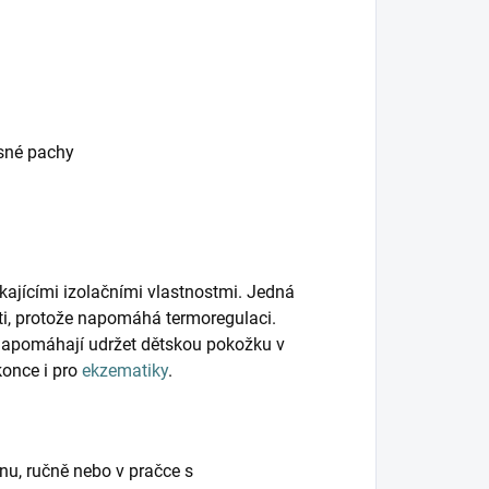
esné pachy
kajícími izolačními vlastnostmi. Jedná
ěti, protože napomáhá termoregulaci.
napomáhají udržet dětskou pokožku v
konce i pro
ekzematiky
.
nu, ručně nebo v pračce s