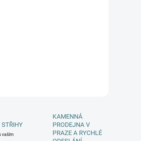
KA CHODIDLA
PĚLÍ
EME DORUČIT DO:
ZVOLTE VARIANTU
−
+
Přidat do košíku
ILNÍ INFORMACE
ZEPTAT SE
HLÍDAT
KAMENNÁ
 STŘIHY
PRODEJNA V
PRAZE A RYCHLÉ
s vaším