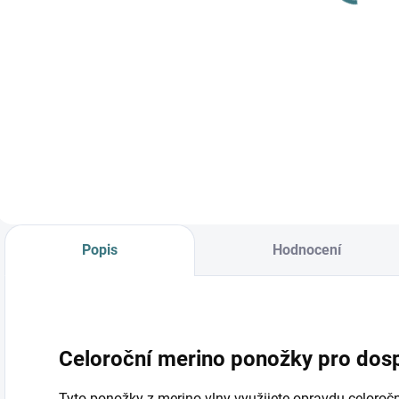
o
Detail
Do košíku
Prémiová péče s
bio olivovým olejem
a levandulí.
Ekologický prací gel
vyvinutý speciálně
pro nejjemnější
merino vlnu a
hedvábí.
Neobsahuje
Popis
Hodnocení
enzymy, vyživuje
vlákno a vrací mu...
Celoroční merino ponožky pro dosp
Tyto ponožky z merino vlny využijete opravdu celoroč