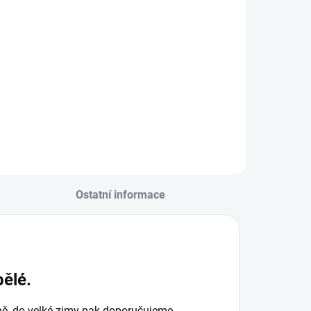
d
Detail
Detail
Ostatní informace
ělé.
ně, do velké zimy pak doporučujeme