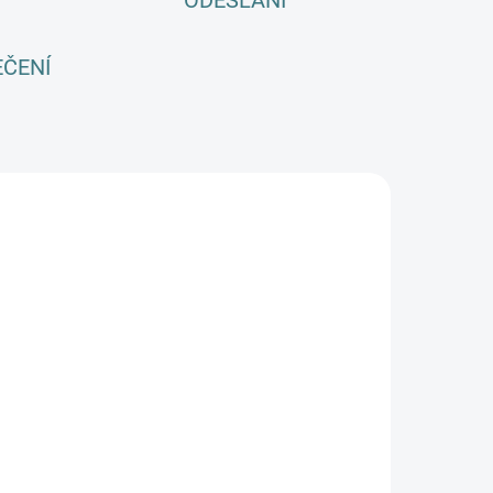
ODESLÁNÍ
EČENÍ
SKLADEM
SKLADEM
(1 KS)
(1 KS)
Zimní MERINO
Zimní MERINO
ukla Lambio -
kukla Lambio -
Šedá
Lahvově
zelená
360 Kč
382 Kč