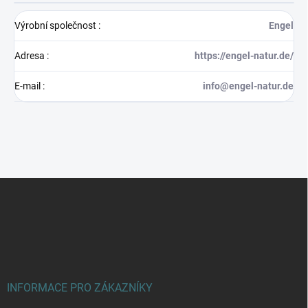
Výrobní společnost
:
Engel
Adresa
:
https://engel-natur.de/
E-mail
:
info@engel-natur.de
Z
á
p
a
t
í
INFORMACE PRO ZÁKAZNÍKY