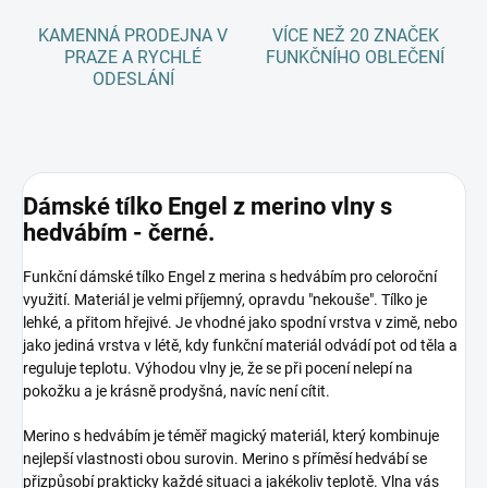
KAMENNÁ PRODEJNA V
VÍCE NEŽ 20 ZNAČEK
PRAZE A RYCHLÉ
FUNKČNÍHO OBLEČENÍ
ODESLÁNÍ
Dámské tílko Engel z merino vlny s
hedvábím - černé.
Funkční dámské tílko Engel z merina s hedvábím pro celoroční
využití. Materiál je velmi příjemný, opravdu "nekouše". Tílko je
lehké, a přitom hřejivé. Je vhodné jako spodní vrstva v zimě, nebo
jako jediná vrstva v létě, kdy funkční materiál odvádí pot od těla a
reguluje teplotu. Výhodou vlny je, že se při pocení nelepí na
pokožku a je krásně prodyšná, navíc není cítit.
Merino s hedvábím je téměř magický materiál, který kombinuje
nejlepší vlastnosti obou surovin. Merino s příměsí hedvábí se
přizpůsobí prakticky každé situaci a jakékoliv teplotě. Vlna vás