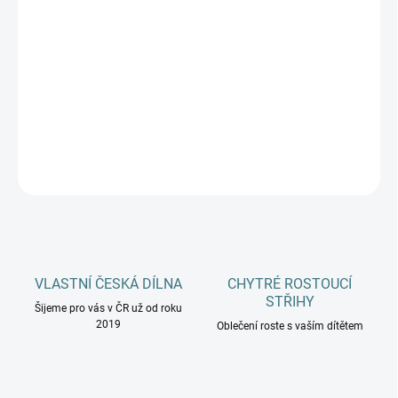
DOSPĚLÍ
MŮŽEME DORUČIT DO:
ZVOLTE VARIANTU
−
+
Přidat do košíku
DETAILNÍ INFORMACE
ZEPTAT SE
HLÍDAT
VLASTNÍ ČESKÁ DÍLNA
CHYTRÉ ROSTOUCÍ
STŘIHY
Šijeme pro vás v ČR už od roku
2019
Oblečení roste s vaším dítětem