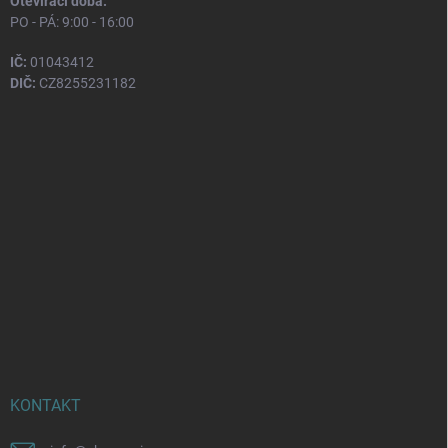
Otevírací doba:
PO - PÁ: 9:00 - 16:00
IČ:
01043412
DIČ:
CZ8255231182
KONTAKT