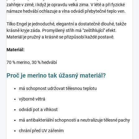
zahřeje v zimě, i když je opravdu velká zima. V létě a při fyzické
námaze hedvábí ochlazuje a vlna odvádí přebytečné teplo ven.
Tílko Engel je jednoduché, elegantní a dostatečně dlouhé, takže
krásně kryje záda. Promyšlený střih má "zeštíhlující" efekt.
Materiál je pružný a krásně se přizpůsobí každé postavě.
Materiál:
70 % merino, 30 % hedvábí
Proč je merino tak úžasný materiál?
má schopnost udržovat tělesnou teplotu
výborně větrá
odvádí pot a vlhkost
má antibakteriální schopnosti a neutralizuje tělesné pachy
chrání před UV zářením