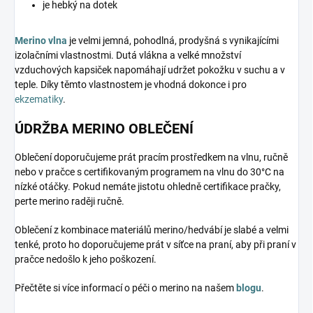
je hebký na dotek
Merino vlna
je velmi jemná, pohodlná, prodyšná s vynikajícími
izolačními vlastnostmi. Dutá vlákna a velké množství
vzduchových kapsiček napomáhají udržet pokožku v suchu a v
teple. Díky těmto vlastnostem je vhodná dokonce i pro
ekzematiky
.
ÚDRŽBA MERINO OBLEČENÍ
Oblečení doporučujeme prát pracím prostředkem na vlnu, ručně
nebo v pračce s certifikovaným programem na vlnu do 30°C na
nízké otáčky. Pokud nemáte jistotu ohledně certifikace pračky,
perte merino raději ručně.
Oblečení z kombinace materiálů merino/hedvábí je slabé a velmi
tenké, proto ho doporučujeme prát v síťce na praní, aby při praní v
pračce nedošlo k jeho poškození.
Přečtěte si více informací o péči o merino na našem
blogu
.