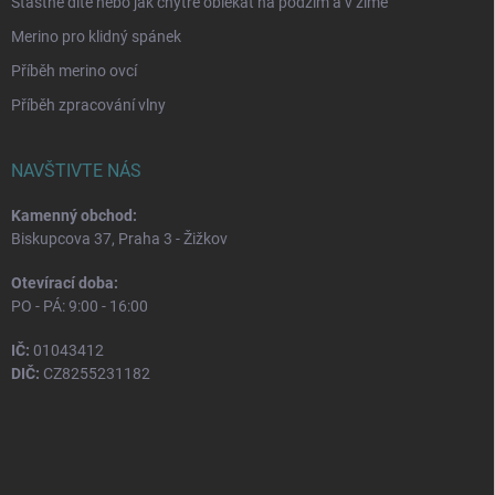
Šťastné dítě nebo jak chytře oblékat na podzim a v zimě
Merino pro klidný spánek
Příběh merino ovcí
Příběh zpracování vlny
NAVŠTIVTE NÁS
Kamenný obchod:
Biskupcova 37, Praha 3 - Žižkov
Otevírací doba:
PO - PÁ: 9:00 - 16:00
IČ:
01043412
DIČ:
CZ8255231182