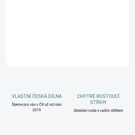
PYTLE
MŮŽEME DORUČIT DO:
ZVOLTE VARIANTU
−
+
Přidat do košíku
DETAILNÍ INFORMACE
ZEPTAT SE
HLÍDAT
VLASTNÍ ČESKÁ DÍLNA
CHYTRÉ ROSTOUCÍ
STŘIHY
Šijeme pro vás v ČR už od roku
2019
Oblečení roste s vaším dítětem