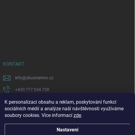
KONTAKT
info
@
zkusmerino.cz
+420 777 534 728
https://www.facebook.com/zkusmerino/
K personalizaci obsahu a reklam, poskytování funkcí
sociálních médií a analýze naší návštěvnosti využíváme
zkusmerino.cz
soubory cookies. Více informací
zde
.
Nastavení