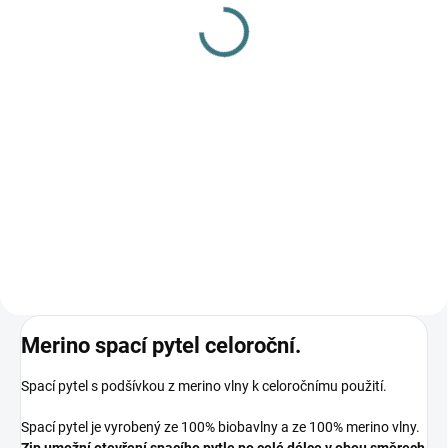
gel na vlnu a hedvábí - 1
na skvrny 120 ml
L
73 Kč
249 Kč
Do košíku
Do košíku
Prémiová péče s bio olivovým
olejem a levandulí. Ekologický
prací gel vyvinutý speciálně pro
nejjemnější merino vlnu a
hedvábí. Neobsahuje enzymy,
vyživuje vlákno a vrací mu...
Merino spací pytel celoroční.
Spací pytel s podšívkou z merino vlny k celoročnímu použití.
Spací pytel je vyrobený ze 100% biobavlny a ze 100% merino vlny.