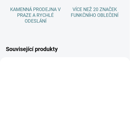
KAMENNÁ PRODEJNA V
VÍCE NEŽ 20 ZNAČEK
PRAZE A RYCHLÉ
FUNKČNÍHO OBLEČENÍ
ODESLÁNÍ
Související produkty
AKCE
AKCE
SKLADEM
SKLADEM
(>5 KS)
(>5 KS)
SONETT Olivový prací
SONETT Tekuté mýdlo