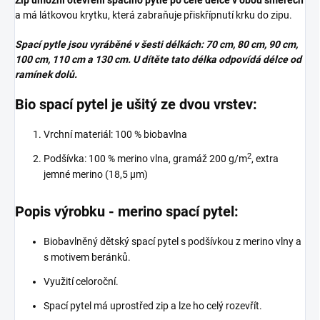
Zip umožní otevření spacího pytle po celé délce v obou směrech
a má látkovou krytku, která zabraňuje přiskřípnutí krku do zipu.
Spací pytle jsou vyráběné v šesti délkách: 70 cm, 80 cm, 90 cm,
100 cm, 110 cm a 130 cm. U dítěte tato délka odpovídá délce od
ramínek dolů.
Bio spací pytel je ušitý ze dvou vrstev:
Vrchní materiál: 100 % biobavlna
2
Podšívka: 100 % merino vlna, gramáž 200 g/m
, extra
jemné merino (18,5 µm)
Popis výrobku - merino spací pytel:
Biobavlněný dětský spací pytel s podšívkou z merino vlny a
s motivem beránků.
Využití celoroční.
Spací pytel má uprostřed zip a lze ho celý rozevřít.