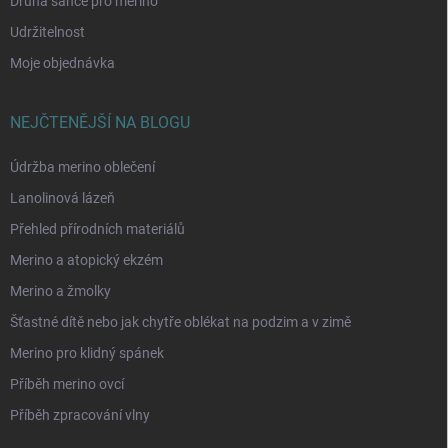
Druhá šance pro merino
Udržitelnost
Moje objednávka
NEJČTENĚJŠÍ NA BLOGU
Údržba merino oblečení
Lanolinová lázeň
Přehled přírodních materiálů
Merino a atopický ekzém
Merino a žmolky
Šťastné dítě nebo jak chytře oblékat na podzim a v zimě
Merino pro klidný spánek
Příběh merino ovcí
Příběh zpracování vlny