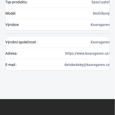
Typ produktu
:
Spací pytel
Model
:
Nožičkový
Výrobce
:
Kaarsgaren
Výrobní společnost
:
Kaarsgaren
Adresa
:
https://www.kaarsgaren.cz/
E-mail
:
detskedeky@kaarsgaren.cz
Z
á
p