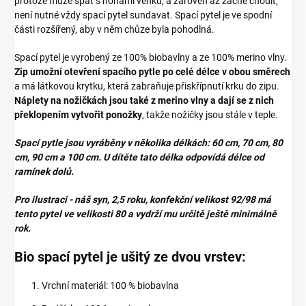
protože může spát s nohami venku, a zároveň až začne chodit,
není nutné vždy spací pytel sundavat. Spací pytel je ve spodní
části rozšířený, aby v něm chůze byla pohodlná.
Spací pytel je vyrobený ze 100% biobavlny a ze 100% merino vlny.
Zip umožní otevření spacího pytle po celé délce v obou směrech
a má látkovou krytku, která zabraňuje přiskřípnutí krku do zipu.
Náplety na nožičkách jsou také z merino vlny a dají se z nich
překlopením vytvořit ponožky
, takže nožičky jsou stále v teple.
Spací pytle jsou vyráběny v několika délkách: 60 cm, 70 cm, 80
cm, 90 cm a 100 cm. U dítěte tato délka odpovídá délce od
ramínek dolů.
Pro ilustraci - náš syn, 2,5 roku, konfekční velikost 92/98 má
tento pytel ve velikosti 80 a vydrží mu určitě ještě minimálně
rok.
Bio spací pytel je ušitý ze dvou vrstev:
Vrchní materiál: 100 % biobavlna