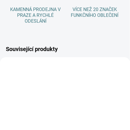
KAMENNÁ PRODEJNA V
VÍCE NEŽ 20 ZNAČEK
PRAZE A RYCHLÉ
FUNKČNÍHO OBLEČENÍ
ODESLÁNÍ
Související produkty
AKCE
AKCE
SKLADEM
SKLADEM
(>5 KS)
(>5 KS)
SONETT Olivový prací
SONETT Tekuté mýdlo