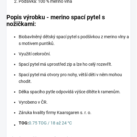
Podšívka: 100 % merino vlna
Popis výrobku - merino spací pytel s
nožičkami:
Biobavlněný dětský spací pytel s podšívkou z merino vlny a
s motivem puntíků.
Využití celoroční.
Spací pytel má uprostřed zip a lze ho celý rozevřít.
Spací pytel má otvory pro nohy, větší děti v něm mohou
chodit.
Délka spacího pytle odpovídá výšce dítěte k ramenům.
Vyrobeno v ČR.
Záruka kvality firmy Kaarsgaren s. r. o.
TOG:
0.75 TOG / 18 až 24 °C