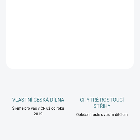
PYTLE
MŮŽEME DORUČIT DO:
ZVOLTE VARIANTU
−
+
Přidat do košíku
DETAILNÍ INFORMACE
ZEPTAT SE
HLÍDAT
VLASTNÍ ČESKÁ DÍLNA
CHYTRÉ ROSTOUCÍ
STŘIHY
Šijeme pro vás v ČR už od roku
2019
Oblečení roste s vaším dítětem