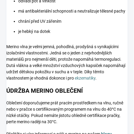
odvádí pot a vlhkost
má antibakteriální schopnosti a neutralizuje tělesné pachy
chrání před UV zářením
je hebký na dotek
Merino vlna je velmi jemná, pohodlná, prodyšná s vynikajícími
izolačními vlastnostmi. Jedná se o jeden z nejvhodnějších
materiálů pro nejmenší děti, protože napomáhá termoregulaci.
Dutá vlákna a velké množství vzduchových kapsiček napomáhají
udržet dětskou pokožku v suchu a v teple. Díky těmto
vlastnostem je vhodná dokonce i pro
ekzematiky
.
ÚDRŽBA MERINO OBLEČENÍ
Oblečení doporučujeme prát pracím prostředkem na vlnu, ručně
nebo v pračce s certifikovaným programem na vlnu do 40°C na
nízké otáčky. Pokud nemáte jistotu ohledně certifikace pračky,
perte merino raději na 30°C.