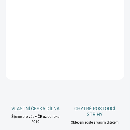
DÉLKA CHODIDLA
DĚTI
MŮŽEME DORUČIT DO:
ZVOLTE VARIANTU
−
+
Přidat do košíku
DETAILNÍ INFORMACE
ZEPTAT SE
HLÍDAT
VLASTNÍ ČESKÁ DÍLNA
CHYTRÉ ROSTOUCÍ
STŘIHY
Šijeme pro vás v ČR už od roku
2019
Oblečení roste s vaším dítětem