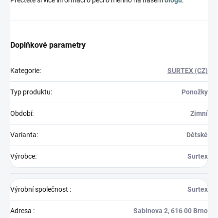
Přečtěte si více informací o péči o merino na našem
blogu
.
Doplňkové parametry
Kategorie
:
SURTEX (CZ)
Typ produktu
:
Ponožky
Období
:
Zimní
Varianta
:
Dětské
Výrobce
:
Surtex
Výrobní společnost
:
Surtex
Adresa
:
Sabinova 2, 616 00 Brno