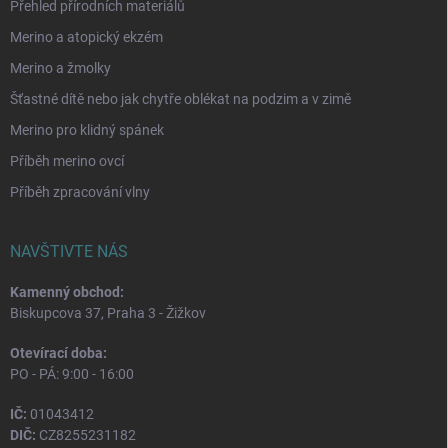
Přehled přírodních materiálů
Merino a atopický ekzém
Merino a žmolky
Šťastné dítě nebo jak chytře oblékat na podzim a v zimě
Merino pro klidný spánek
Příběh merino ovcí
Příběh zpracování vlny
NAVŠTIVTE NÁS
Kamenný obchod:
Biskupcova 37, Praha 3 - Žižkov
Otevírací doba:
PO - PÁ: 9:00 - 16:00
IČ:
01043412
DIČ:
CZ8255231182