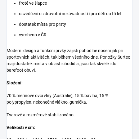
froté ve šlapce
osvědčení o zdravotní nezávadnosti i pro děti do tří let
dostatek místa pro prsty
vyrobeno v ČR
Moderní design a funkční prvky zajistí pohodlné nošení jak při
sportovních aktivitách, tak během všedního dne. Ponožky Surtex
mají dostatek místa v oblasti chodidla, jsou tak skvělé i do
barefoot obuvi.
Složení:
70 % merinové ovčí vlny (Austrálie), 15 % bavlna, 15 %
polypropylen, nekonečné vlákno, gumička.
Tvarově a rozměrově stabilizováno.
Velikosti v cm: