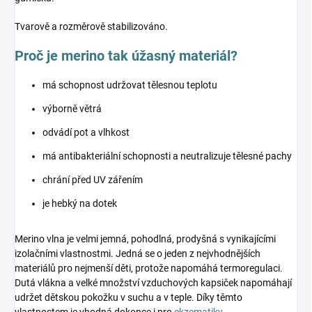
Tvarově a rozměrově stabilizováno.
Proč je merino tak úžasný materiál?
má schopnost udržovat tělesnou teplotu
výborně větrá
odvádí pot a vlhkost
má antibakteriální schopnosti a neutralizuje tělesné pachy
chrání před UV zářením
je hebký na dotek
Merino vlna je velmi jemná, pohodlná, prodyšná s vynikajícími
izolačními vlastnostmi. Jedná se o jeden z nejvhodnějších
materiálů pro nejmenší děti, protože napomáhá termoregulaci.
Dutá vlákna a velké množství vzduchových kapsiček napomáhají
udržet dětskou pokožku v suchu a v teple. Díky těmto