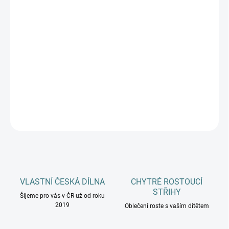
VELIKOSTI
DOSPĚLÍ
MŮŽEME DORUČIT DO:
ZVOLTE VARIANTU
−
+
Přidat do košíku
DETAILNÍ INFORMACE
ZEPTAT SE
HLÍDAT
VLASTNÍ ČESKÁ DÍLNA
CHYTRÉ ROSTOUCÍ
STŘIHY
Šijeme pro vás v ČR už od roku
2019
Oblečení roste s vaším dítětem