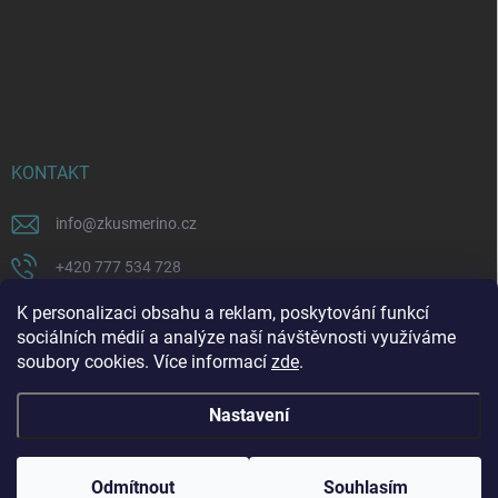
KONTAKT
info
@
zkusmerino.cz
+420 777 534 728
https://www.facebook.com/zkusmerino/
K personalizaci obsahu a reklam, poskytování funkcí
sociálních médií a analýze naší návštěvnosti využíváme
zkusmerino.cz
soubory cookies. Více informací
zde
.
Nastavení
Copyright 2026
ZKUSMERINO
. Všechna práva vyhrazena.
Upravit nastavení
cookies
Odmítnout
Souhlasím