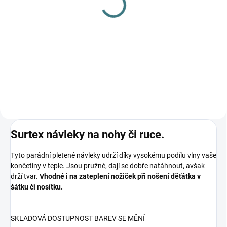
SILNÉ ZIMNÍ merino
Zimní MERINO kukla
ponožky Surtex - 90%
Lambio - Antracit
vlna
382 Kč
239 Kč
od
Detail
Detail
Surtex návleky na nohy či ruce.
Tyto parádní pletené návleky udrží díky vysokému podílu vlny vaše
končetiny v teple. Jsou pružné, dají se dobře natáhnout, avšak
drží tvar.
Vhodné i na zateplení nožiček při nošení děťátka v
šátku či nosítku.
SKLADOVÁ DOSTUPNOST BAREV SE MĚNÍ