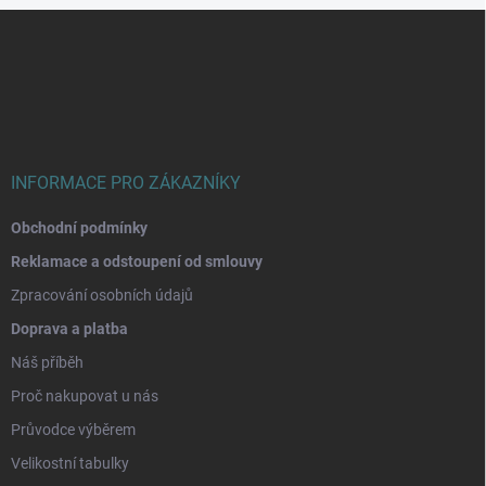
Z
á
p
a
t
í
INFORMACE PRO ZÁKAZNÍKY
Obchodní podmínky
Reklamace a odstoupení od smlouvy
Zpracování osobních údajů
Doprava a platba
Náš příběh
Proč nakupovat u nás
Průvodce výběrem
Velikostní tabulky