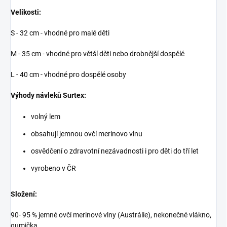
Velikosti:
S - 32 cm - vhodné pro malé děti
M - 35 cm - vhodné pro větší děti nebo drobnější dospělé
L - 40 cm - vhodné pro dospělé osoby
Výhody návleků Surtex:
volný lem
obsahují jemnou ovčí merinovo vlnu
osvědčení o zdravotní nezávadnosti i pro děti do tří let
vyrobeno v ČR
Složení:
90- 95 % jemné ovčí merinové vlny (Austrálie), nekonečné vlákno,
gumička.