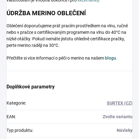
vlastnostem je vhodná dokonce i pro
ekzematiky
.
ÚDRŽBA MERINO OBLEČENÍ
Oblečení doporučujeme prát pracím prostředkem na vlnu, ručně
nebo v pračce s certifikovaným programem na vlnu do 40°C na
nízké otáčky. Pokud nemáte jistotu ohledně certifikace pračky,
perte merino raději na 30°C.
Přečtěte si více informací o péči o merino na našem
blogu
.
Doplňkové parametry
Kategorie
:
SURTEX (CZ)
EAN
:
Zvolte variantu
Typ produktu
:
Návleky