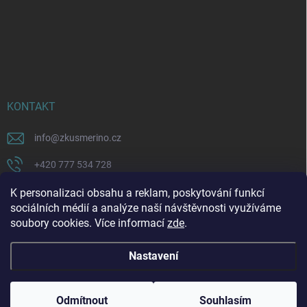
KONTAKT
info
@
zkusmerino.cz
+420 777 534 728
https://www.facebook.com/zkusmerino/
K personalizaci obsahu a reklam, poskytování funkcí
sociálních médií a analýze naší návštěvnosti využíváme
zkusmerino.cz
soubory cookies. Více informací
zde
.
Nastavení
Copyright 2026
ZKUSMERINO
. Všechna práva vyhrazena.
Upravit nastavení
cookies
Odmítnout
Souhlasím