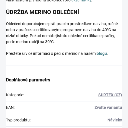
vlastnostem je vhodná dokonce i pro
ekzematiky
.
ÚDRŽBA MERINO OBLEČENÍ
Oblečení doporučujeme prát pracím prostředkem na vlnu, ručně
nebo v pračce s certifikovaným programem na vlnu do 40°C na
nízké otáčky. Pokud nemáte jistotu ohledně certifikace pračky,
perte merino raději na 30°C.
Přečtěte si více informací o péči o merino na našem
blogu
.
Doplňkové parametry
Kategorie
:
SURTEX (CZ)
EAN
:
Zvolte variantu
Typ produktu
:
Návleky