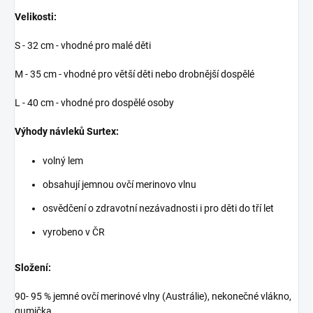
Velikosti:
S - 32 cm - vhodné pro malé děti
M - 35 cm - vhodné pro větší děti nebo drobnější dospělé
L - 40 cm - vhodné pro dospělé osoby
Výhody návleků Surtex:
volný lem
obsahují jemnou ovčí merinovo vlnu
osvědčení o zdravotní nezávadnosti i pro děti do tří let
vyrobeno v ČR
Složení:
90- 95 % jemné ovčí merinové vlny (Austrálie), nekonečné vlákno,
gumička.