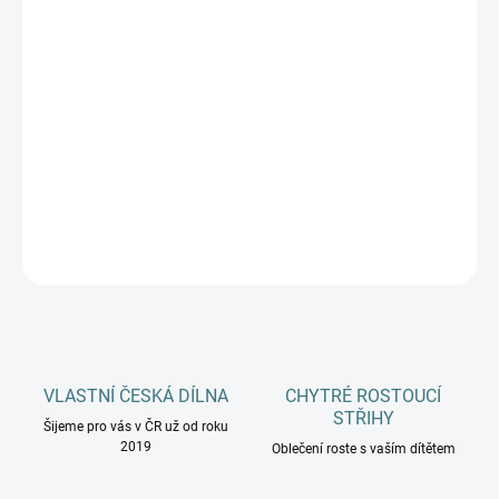
VELIKOSTI
DOSPĚLÍ
MŮŽEME DORUČIT DO:
ZVOLTE VARIANTU
−
+
Přidat do košíku
DETAILNÍ INFORMACE
ZEPTAT SE
HLÍDAT
VLASTNÍ ČESKÁ DÍLNA
CHYTRÉ ROSTOUCÍ
STŘIHY
Šijeme pro vás v ČR už od roku
2019
Oblečení roste s vaším dítětem