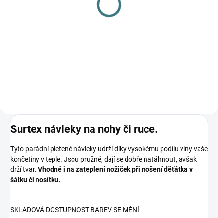
SILNÉ ZIMNÍ merino
Zimní MERINO kukla
ponožky Surtex - 90%
Lambio - Antracit
vlna
382 Kč
239 Kč
od
Detail
Detail
Surtex návleky na nohy či ruce.
Tyto parádní pletené návleky udrží díky vysokému podílu vlny vaše
končetiny v teple. Jsou pružné, dají se dobře natáhnout, avšak
drží tvar.
Vhodné i na zateplení nožiček při nošení děťátka v
šátku či nosítku.
SKLADOVÁ DOSTUPNOST BAREV SE MĚNÍ