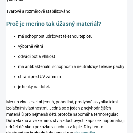
Tvarově a rozměrově stabilizováno.
Proč je merino tak úžasný materiál?
má schopnost udržovat tělesnou teplotu
výborně větrá
odvádí pot a vlhkost
má antibakteriální schopnosti a neutralizuje tělesné pachy
chrání před UV zářením
je hebký na dotek
Merino vlna je velmi jemná, pohodlná, prodyšná s vynikajícími
izolačními vlastnostmi. Jedná se o jeden z nejvhodnějších
materiálů pro nejmenší děti, protože napomáhá termoregulaci.
Dutá vlákna a velké množství vzduchových kapsiček napomáhají
udržet dětskou pokožku v suchu a v teple. Díky těmto