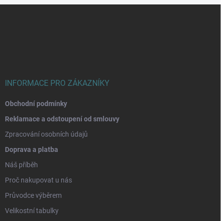
Z
á
p
a
t
í
INFORMACE PRO ZÁKAZNÍKY
Obchodní podmínky
Reklamace a odstoupení od smlouvy
Zpracování osobních údajů
Doprava a platba
Náš příběh
Proč nakupovat u nás
Průvodce výběrem
Velikostní tabulky