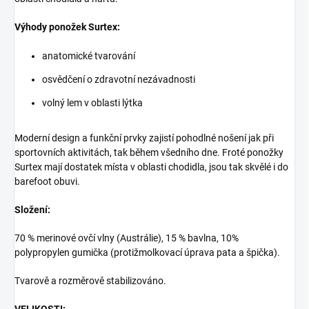
Výhody ponožek Surtex:
anatomické tvarování
osvědčení o zdravotní nezávadnosti
volný lem v oblasti lýtka
Moderní design a funkční prvky zajistí pohodlné nošení jak při
sportovních aktivitách, tak během všedního dne. Froté ponožky
Surtex mají dostatek místa v oblasti chodidla, jsou tak skvělé i do
barefoot obuvi.
Složení:
70 % merinové ovčí vlny (Austrálie), 15 % bavlna, 10%
polypropylen gumička (protižmolkovací úprava pata a špička).
Tvarově a rozměrově stabilizováno.