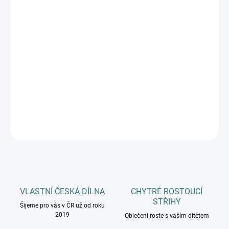
DÉLKA CHODIDLA
DOSPĚLÍ
MŮŽEME DORUČIT DO:
ZVOLTE VARIANTU
−
+
Přidat do košíku
DETAILNÍ INFORMACE
ZEPTAT SE
HLÍDAT
VLASTNÍ ČESKÁ DÍLNA
CHYTRÉ ROSTOUCÍ
STŘIHY
Šijeme pro vás v ČR už od roku
2019
Oblečení roste s vaším dítětem