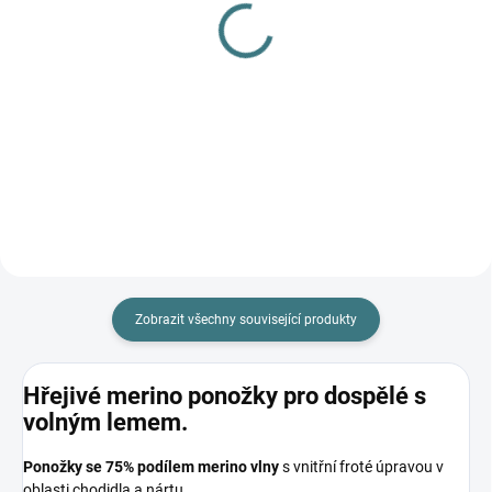
(>5 KS)
(>5 KS)
Dárkový poukaz 500 Kč
Surtex merino rukavice -
černé
500 Kč
290 Kč
Do košíku
Detail
Zobrazit všechny související produkty
Hřejivé merino ponožky pro dospělé s
volným lemem.
P
onožky se 75% podílem merino vlny
s vnitřní froté úpravou v
oblasti chodidla a nártu.