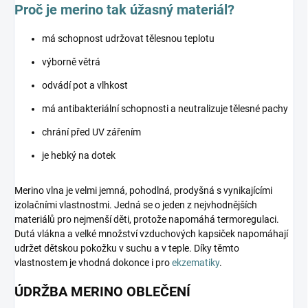
Proč je merino tak úžasný materiál?
má schopnost udržovat tělesnou teplotu
výborně větrá
odvádí pot a vlhkost
má antibakteriální schopnosti a neutralizuje tělesné pachy
chrání před UV zářením
je hebký na dotek
Merino vlna je velmi jemná, pohodlná, prodyšná s vynikajícími
izolačními vlastnostmi. Jedná se o jeden z nejvhodnějších
materiálů pro nejmenší děti, protože napomáhá termoregulaci.
Dutá vlákna a velké množství vzduchových kapsiček napomáhají
udržet dětskou pokožku v suchu a v teple. Díky těmto
vlastnostem je vhodná dokonce i pro
ekzematiky
.
ÚDRŽBA MERINO OBLEČENÍ