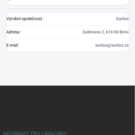
Výrobní společnost
:
Surtex
Adresa
:
Sabinova 2, 616 00 Brno
E-mail
:
surtex@surtex.cz
Z
á
p
a
t
í
INFORMACE PRO ZÁKAZNÍKY