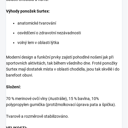
Výhody ponožek Surtex:
anatomické tvarování
osvědčení o zdravotní nezávadnosti
volný lem v oblasti lýtka
Moderní design a funkční prvky zajistí pohodlné nošení jak při
sportovních aktivitách, tak během všedního dne. Froté ponožky
Surtex mají dostatek místa v oblasti chodidla, jsou tak skvělé i do
barefoot obuvi.
Složení:
70 % merinové ovčí vlny (Austrálie), 15 % bavlna, 10%
polypropylen gumička (protižmolkovací úprava pata a špička).
Tvarově a rozměrově stabilizováno.