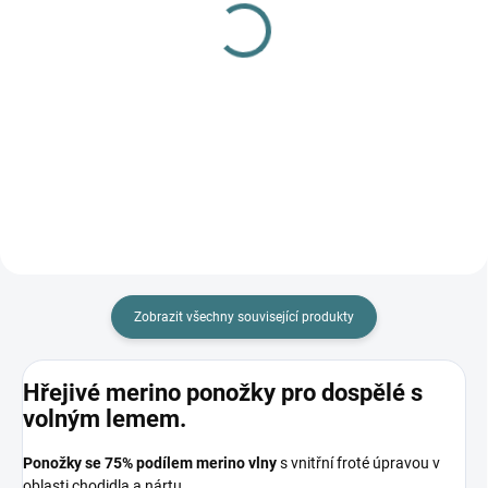
(>5 KS)
(>5 KS)
Dárkový poukaz 500 Kč
Surtex merino rukavice -
černé
500 Kč
290 Kč
Do košíku
Detail
Zobrazit všechny související produkty
Hřejivé merino ponožky pro dospělé s
volným lemem.
P
onožky se 75% podílem merino vlny
s vnitřní froté úpravou v
oblasti chodidla a nártu.