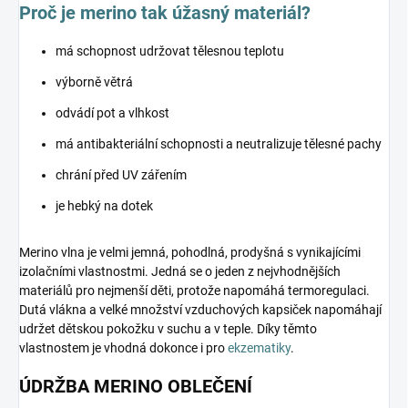
Proč je merino tak úžasný materiál?
má schopnost udržovat tělesnou teplotu
výborně větrá
odvádí pot a vlhkost
má antibakteriální schopnosti a neutralizuje tělesné pachy
chrání před UV zářením
je hebký na dotek
Merino vlna je velmi jemná, pohodlná, prodyšná s vynikajícími
izolačními vlastnostmi. Jedná se o jeden z nejvhodnějších
materiálů pro nejmenší děti, protože napomáhá termoregulaci.
Dutá vlákna a velké množství vzduchových kapsiček napomáhají
udržet dětskou pokožku v suchu a v teple. Díky těmto
vlastnostem je vhodná dokonce i pro
ekzematiky
.
ÚDRŽBA MERINO OBLEČENÍ