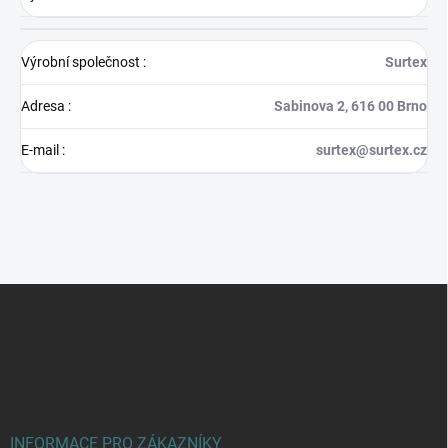
Výrobní společnost
:
Surtex
Adresa
:
Sabinova 2, 616 00 Brno
E-mail
:
surtex@surtex.cz
Z
á
p
a
t
í
INFORMACE PRO ZÁKAZNÍKY