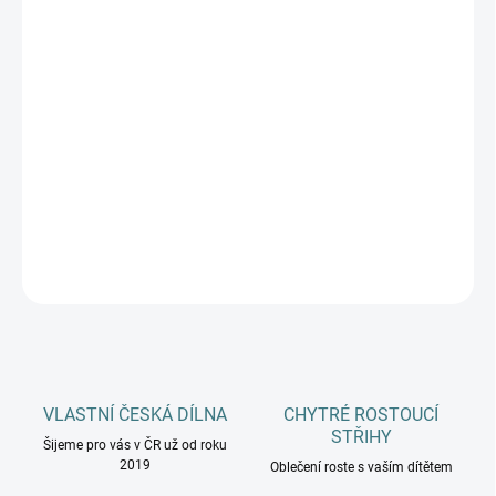
DÉLKA CHODIDLA
DOSPĚLÍ
MŮŽEME DORUČIT DO:
ZVOLTE VARIANTU
−
+
Přidat do košíku
DETAILNÍ INFORMACE
ZEPTAT SE
HLÍDAT
VLASTNÍ ČESKÁ DÍLNA
CHYTRÉ ROSTOUCÍ
STŘIHY
Šijeme pro vás v ČR už od roku
2019
Oblečení roste s vaším dítětem