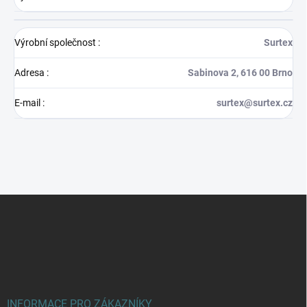
Výrobní společnost
:
Surtex
Adresa
:
Sabinova 2, 616 00 Brno
E-mail
:
surtex@surtex.cz
Z
á
p
a
t
í
INFORMACE PRO ZÁKAZNÍKY