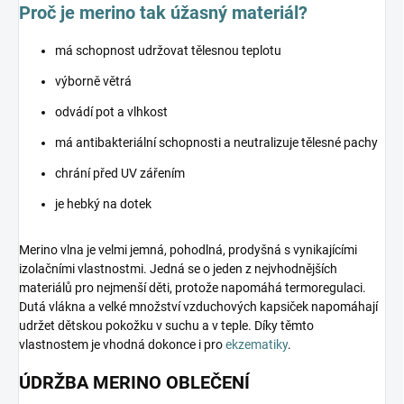
Proč je merino tak úžasný materiál?
má schopnost udržovat tělesnou teplotu
výborně větrá
odvádí pot a vlhkost
má antibakteriální schopnosti a neutralizuje tělesné pachy
chrání před UV zářením
je hebký na dotek
Merino vlna je velmi jemná, pohodlná, prodyšná s vynikajícími
izolačními vlastnostmi. Jedná se o jeden z nejvhodnějších
materiálů pro nejmenší děti, protože napomáhá termoregulaci.
Dutá vlákna a velké množství vzduchových kapsiček napomáhají
udržet dětskou pokožku v suchu a v teple. Díky těmto
vlastnostem je vhodná dokonce i pro
ekzematiky
.
ÚDRŽBA MERINO OBLEČENÍ