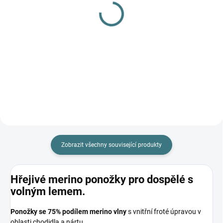
(>5 KS)
(>5 KS)
Dárkový poukaz 500 Kč
Surtex merino rukavice -
černé
500 Kč
290 Kč
Do košíku
Detail
Zobrazit všechny související produkty
Hřejivé merino ponožky pro dospělé s
volným lemem.
P
onožky se 75% podílem merino vlny
s vnitřní froté úpravou v
oblasti chodidla a nártu.