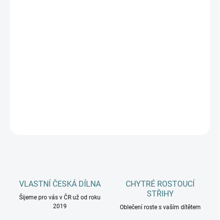
DÉLKA CHODIDLA
DOSPĚLÍ
MŮŽEME DORUČIT DO:
ZVOLTE VARIANTU
−
+
Přidat do košíku
DETAILNÍ INFORMACE
ZEPTAT SE
HLÍDAT
VLASTNÍ ČESKÁ DÍLNA
CHYTRÉ ROSTOUCÍ
STŘIHY
Šijeme pro vás v ČR už od roku
2019
Oblečení roste s vaším dítětem