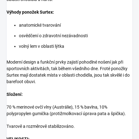
Výhody ponožek Surtex:
anatomické tvarování
osvědčení o zdravotní nezávadnosti
volný lem v oblasti lýtka
Moderní design a funkční prvky zajistí pohodlné nošení jak při
sportovních aktivitách, tak během všedního dne. Froté ponožky
Surtex mají dostatek místa v oblasti chodidla, jsou tak skvělé i do
barefoot obuvi.
Složení:
70 % merinové ovčí vlny (Austrálie), 15 % bavlna, 10%
polypropylen gumička (protižmolkovací úprava pata a špička).
Tvarově a rozměrově stabilizováno.