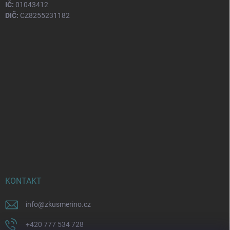
IČ:
01043412
DIČ:
CZ8255231182
KONTAKT
info
@
zkusmerino.cz
+420 777 534 728