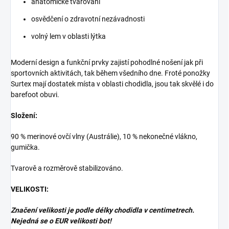
anatomické tvarování
osvědčení o zdravotní nezávadnosti
volný lem v oblasti lýtka
Moderní design a funkční prvky zajistí pohodlné nošení jak při
sportovních aktivitách, tak během všedního dne. Froté ponožky
Surtex mají dostatek místa v oblasti chodidla, jsou tak skvělé i do
barefoot obuvi.
Složení:
90 % merinové ovčí vlny (Austrálie), 10 % nekonečné vlákno,
gumička.
Tvarově a rozměrově stabilizováno.
VELIKOSTI:
Značení velikosti je podle délky chodidla v centimetrech.
Nejedná se o EUR velikosti bot!