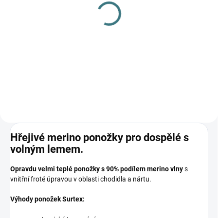
(1 KS)
(>5 KS)
Surtex návleky na nohy -
SONETT Tekuté mýdlo
různé barvy
na skvrny 300 ml
239 Kč
139 Kč
Detail
Do košíku
Hřejivé merino ponožky pro dospělé s
volným lemem.
Opravdu velmi teplé ponožky s 90% podílem merino vlny
s
vnitřní froté úpravou v oblasti chodidla a nártu.
Výhody ponožek Surtex: