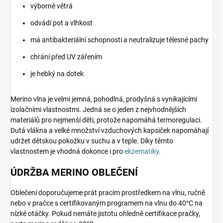
výborně větrá
odvádí pot a vlhkost
má antibakteriální schopnosti a neutralizuje tělesné pachy
chrání před UV zářením
je hebký na dotek
Merino vlna je velmi jemná, pohodlná, prodyšná s vynikajícími
izolačními vlastnostmi. Jedná se o jeden z nejvhodnějších
materiálů pro nejmenší děti, protože napomáhá termoregulaci.
Dutá vlákna a velké množství vzduchových kapsiček napomáhají
udržet dětskou pokožku v suchu a v teple. Díky těmto
vlastnostem je vhodná dokonce i pro
ekzematiky
.
ÚDRŽBA MERINO OBLEČENÍ
Oblečení doporučujeme prát pracím prostředkem na vlnu, ručně
nebo v pračce s certifikovaným programem na vlnu do 40°C na
nízké otáčky. Pokud nemáte jistotu ohledně certifikace pračky,