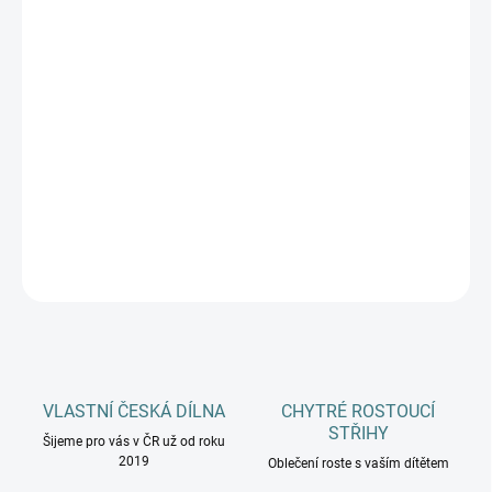
DÉLKA CHODIDLA
DOSPĚLÍ
MŮŽEME DORUČIT DO:
ZVOLTE VARIANTU
−
+
Přidat do košíku
DETAILNÍ INFORMACE
ZEPTAT SE
HLÍDAT
VLASTNÍ ČESKÁ DÍLNA
CHYTRÉ ROSTOUCÍ
STŘIHY
Šijeme pro vás v ČR už od roku
2019
Oblečení roste s vaším dítětem