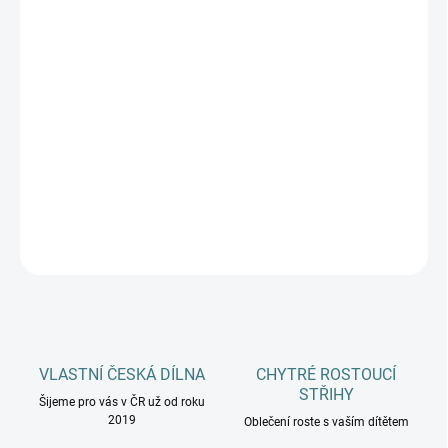
DÉLKA CHODIDLA
DOSPĚLÍ
MŮŽEME DORUČIT DO:
ZVOLTE VARIANTU
−
+
Přidat do košíku
DETAILNÍ INFORMACE
ZEPTAT SE
HLÍDAT
VLASTNÍ ČESKÁ DÍLNA
CHYTRÉ ROSTOUCÍ
STŘIHY
Šijeme pro vás v ČR už od roku
2019
Oblečení roste s vaším dítětem