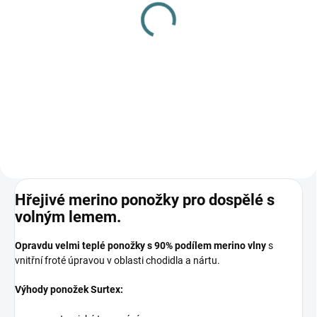
(1 KS)
(>5 KS)
Surtex návleky na nohy -
SONETT Tekuté mýdlo
různé barvy
na skvrny 300 ml
239 Kč
139 Kč
Detail
Do košíku
Hřejivé merino ponožky pro dospělé s
volným lemem.
Opravdu velmi teplé ponožky s 90% podílem merino vlny
s
vnitřní froté úpravou v oblasti chodidla a nártu.
Výhody ponožek Surtex: