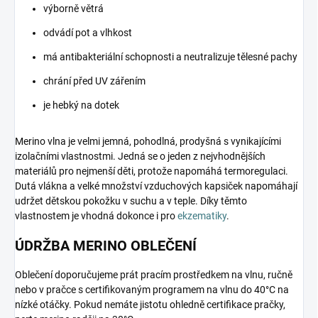
výborně větrá
odvádí pot a vlhkost
má antibakteriální schopnosti a neutralizuje tělesné pachy
chrání před UV zářením
je hebký na dotek
Merino vlna je velmi jemná, pohodlná, prodyšná s vynikajícími
izolačními vlastnostmi. Jedná se o jeden z nejvhodnějších
materiálů pro nejmenší děti, protože napomáhá termoregulaci.
Dutá vlákna a velké množství vzduchových kapsiček napomáhají
udržet dětskou pokožku v suchu a v teple. Díky těmto
vlastnostem je vhodná dokonce i pro
ekzematiky
.
ÚDRŽBA MERINO OBLEČENÍ
Oblečení doporučujeme prát pracím prostředkem na vlnu, ručně
nebo v pračce s certifikovaným programem na vlnu do 40°C na
nízké otáčky. Pokud nemáte jistotu ohledně certifikace pračky,