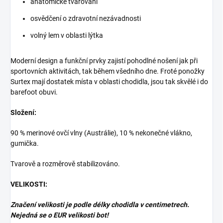
anatomické tvarování
osvědčení o zdravotní nezávadnosti
volný lem v oblasti lýtka
Moderní design a funkční prvky zajistí pohodlné nošení jak při
sportovních aktivitách, tak během všedního dne. Froté ponožky
Surtex mají dostatek místa v oblasti chodidla, jsou tak skvělé i do
barefoot obuvi.
Složení:
90 % merinové ovčí vlny (Austrálie), 10 % nekonečné vlákno,
gumička.
Tvarově a rozměrově stabilizováno.
VELIKOSTI:
Značení velikosti je podle délky chodidla v centimetrech.
Nejedná se o EUR velikosti bot!