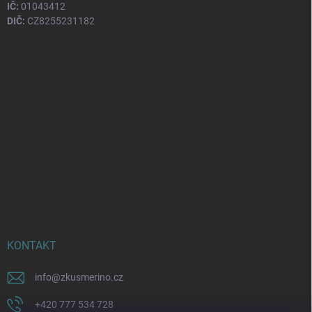
IČ:
01043412
DIČ:
CZ8255231182
KONTAKT
info
@
zkusmerino.cz
+420 777 534 728