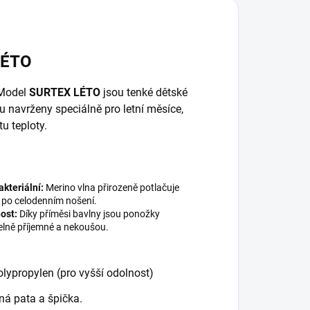
LÉTO
 Model
SURTEX LÉTO
jsou tenké dětské
u navrženy speciálně pro letní měsíce,
u teploty.
akteriální:
Merino vlna přirozeně potlačuje
 po celodenním nošení.
ost:
Díky příměsi bavlny jsou ponožky
elně příjemné a nekoušou.
lypropylen (pro vyšší odolnost)
ná pata a špička.