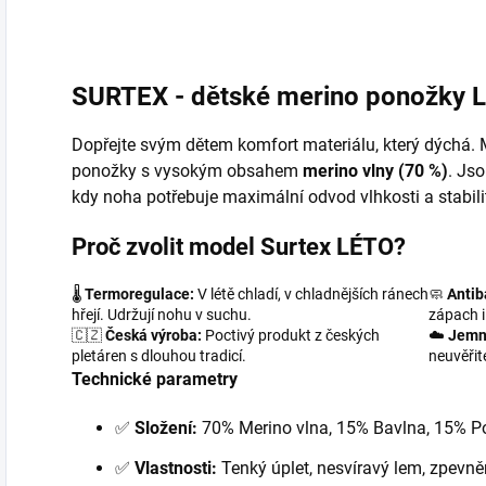
vlákno a vrací mu...
SURTEX - dětské merino ponožky 
Dopřejte svým dětem komfort materiálu, který dýchá.
ponožky s vysokým obsahem
merino vlny (70 %)
. Jso
kdy noha potřebuje maximální odvod vlhkosti a stabilit
Proč zvolit model Surtex LÉTO?
🌡️
Termoregulace:
V létě chladí, v chladnějších ránech
🧼
Antib
hřejí. Udržují nohu v suchu.
zápach i
🇨🇿
Česká výroba:
Poctivý produkt z českých
☁️
Jemn
pletáren s dlouhou tradicí.
neuvěřit
Technické parametry
✅
Složení:
70% Merino vlna, 15% Bavlna, 15% Po
✅
Vlastnosti:
Tenký úplet, nesvíravý lem, zpevně