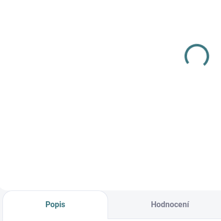
SKLADEM
(>5 KS)
SONETT
Olivový prací
gel na vlnu a
hedvábí - 1 L
249 Kč
Do košíku
Prémiová péče s
bio olivovým olejem
a levandulí.
Ekologický prací gel
vyvinutý speciálně
pro nejjemnější
merino vlnu a
hedvábí.
Neobsahuje
Popis
Hodnocení
enzymy, vyživuje