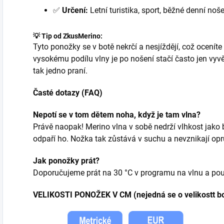
✅
Určení:
Letní turistika, sport, běžné denní noše
💡 Tip od ZkusMerino:
Tyto ponožky se v botě nekrčí a nesjíždějí, což oceníte
vysokému podílu vlny je po nošení stačí často jen vyvě
tak jedno praní.
Časté dotazy (FAQ)
Nepotí se v tom dětem noha, když je tam vlna?
Právě naopak! Merino vlna v sobě nedrží vlhkost jako
odpaří ho. Nožka tak zůstává v suchu a nevznikají opr
Jak ponožky prát?
Doporučujeme prát na 30 °C v programu na vlnu a po
VELIKOSTI PONOŽEK V CM (nejedná se o velikostt bo