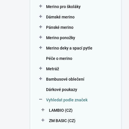
n
Merino pro školáky
í
p
Dámské merino
a
n
Pánské merino
e
Merino ponožky
l
Merino deky a spací pytle
Péče o merino
Metráž
Bambusové oblečení
Dárkové poukazy
Vyhledat podle značek
LAMBIO (CZ)
ZM BASIC (CZ)