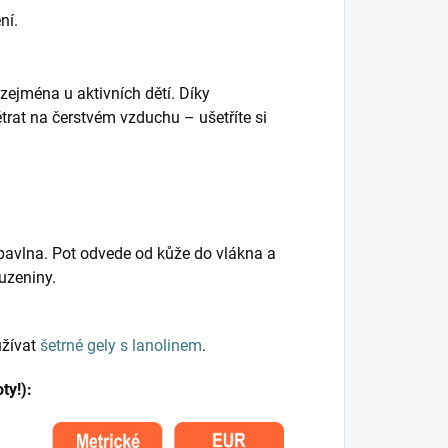
ní.
 zejména u aktivních dětí. Díky
trat na čerstvém vzduchu – ušetříte si
 bavlna. Pot odvede od kůže do vlákna a
uzeniny.
užívat
šetrné gely s lanolinem
.
ty!):