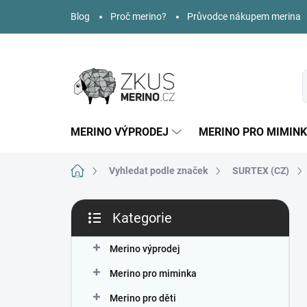
Přejít
Blog
Proč merino?
Průvodce nákupem merina
na
obsah
MERINO VÝPRODEJ
MERINO PRO MIMIN
Domů
Vyhledat podle značek
SURTEX (CZ)
P
Kategorie
o
Přeskočit
s
kategorie
t
Merino výprodej
r
Merino pro miminka
a
n
Merino pro děti