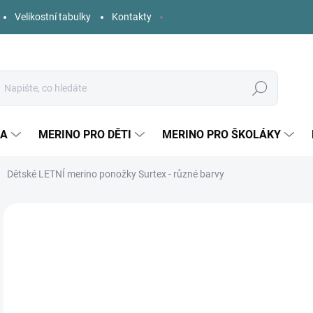
Velikostní tabulky
Kontakty
Hledat
KA
MERINO PRO DĚTI
MERINO PRO ŠKOLÁKY
Dětské LETNÍ merino ponožky Surtex - různé barvy
Neohodnoceno
Podrobnosti hodnocení
ZNAČKA:
SURTEX
1
Měr
ZVO
cena
BAR