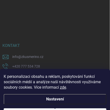
KONTAKT
info
@
zkusmerino.cz
+420 777 534 728
https://www.facebook.com/zkusmerino/
K personalizaci obsahu a reklam, poskytování funkcí
sociálních médií a analýze naší návštěvnosti využíváme
zkusmerino.cz
soubory cookies. Více informací
zde
.
Nastavení
Copyright 2026
ZKUSMERINO
. Všechna práva vyhrazena.
Upravit nastavení