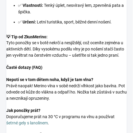
✅
Vlastnosti:
Tenký úplet, nesvíravý lem, zpevněná pata a
špička.
✅
Určení:
Letní turistika, sport, běžné denní nošení.
💡 Tip od ZkusMerino:
Tyto ponožky se v botě nekrčí a nesjíždějí, což oceníte zejména u
aktivních dětí. Díky vysokému podílu vlny je po nošení stačí často
jen vyvětrat na čerstvém vzduchu – ušetříte si tak jedno praní.
Časté dotazy (FAQ)
Nepotí se v tom dětem noha, když je tam vlna?
Právě naopak! Merino vlna v sobě nedrží vlhkost jako bavlna. Pot
odvede od kůže do vlákna a odpaří ho. Nožka tak zůstává v suchu
a nevznikají opruzeniny.
Jak ponožky prát?
Doporučujeme prát na 30 °C v programu na vlnu a používat
šetrné gely s lanolinem
.