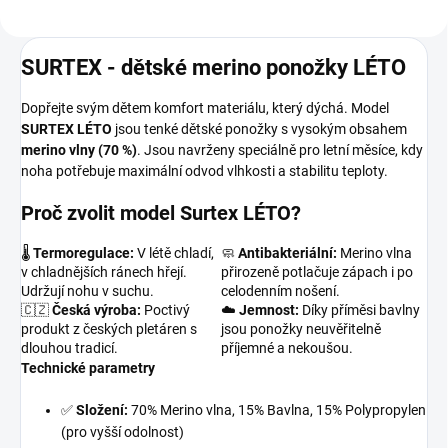
SURTEX - dětské merino ponožky LÉTO
Dopřejte svým dětem komfort materiálu, který dýchá. Model
SURTEX LÉTO
jsou tenké dětské ponožky s vysokým obsahem
merino vlny (70 %)
. Jsou navrženy speciálně pro letní měsíce, kdy
noha potřebuje maximální odvod vlhkosti a stabilitu teploty.
Proč zvolit model Surtex LÉTO?
🌡️
Termoregulace:
V létě chladí,
🧼
Antibakteriální:
Merino vlna
v chladnějších ránech hřejí.
přirozeně potlačuje zápach i po
Udržují nohu v suchu.
celodenním nošení.
🇨🇿
Česká výroba:
Poctivý
☁️
Jemnost:
Díky příměsi bavlny
produkt z českých pletáren s
jsou ponožky neuvěřitelně
dlouhou tradicí.
příjemné a nekoušou.
Technické parametry
✅
Složení:
70% Merino vlna, 15% Bavlna, 15% Polypropylen
(pro vyšší odolnost)