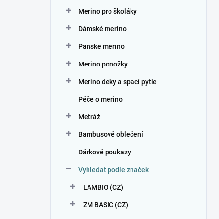
n
Merino pro školáky
í
p
Dámské merino
a
n
Pánské merino
e
Merino ponožky
l
Merino deky a spací pytle
Péče o merino
Metráž
Bambusové oblečení
Dárkové poukazy
Vyhledat podle značek
LAMBIO (CZ)
ZM BASIC (CZ)