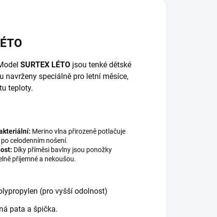
LÉTO
 Model
SURTEX LÉTO
jsou tenké dětské
u navrženy speciálně pro letní měsíce,
u teploty.
akteriální:
Merino vlna přirozeně potlačuje
 po celodenním nošení.
ost:
Díky příměsi bavlny jsou ponožky
elně příjemné a nekoušou.
lypropylen (pro vyšší odolnost)
ná pata a špička.