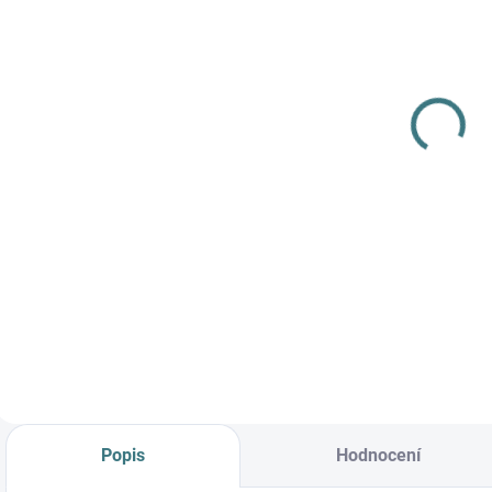
SKLADEM
(>5 KS)
SONETT
Olivový prací
gel na vlnu a
hedvábí - 1 L
249 Kč
Do košíku
Prémiová péče s
bio olivovým olejem
a levandulí.
Ekologický prací gel
vyvinutý speciálně
pro nejjemnější
merino vlnu a
hedvábí.
Neobsahuje
Popis
Hodnocení
enzymy, vyživuje