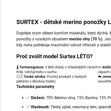
vlákno a vrací mu...
SURTEX - dětské merino ponožky 
Dopřejte svým dětem komfort materiálu, který dýchá.
ponožky s vysokým obsahem
merino vlny (70 %)
. Jso
kdy noha potřebuje maximální odvod vlhkosti a stabilit
Proč zvolit model Surtex LÉTO?
🌡️
Termoregulace:
V létě chladí, v chladnějších ránech
🧼
Antib
hřejí. Udržují nohu v suchu.
zápach i
🇨🇿
Česká výroba:
Poctivý produkt z českých
☁️
Jemn
pletáren s dlouhou tradicí.
neuvěřit
Technické parametry
✅
Složení:
70% Merino vlna, 15% Bavlna, 15% Po
✅
Vlastnosti:
Tenký úplet, nesvíravý lem, zpevně