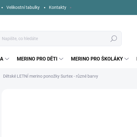
Velikostní tabulky
Kontakty
Hledat
KA
MERINO PRO DĚTI
MERINO PRO ŠKOLÁKY
Dětské LETNÍ merino ponožky Surtex - různé barvy
Neohodnoceno
Podrobnosti hodnocení
ZNAČKA:
SURTEX
1
Měr
ZVO
cena
BAR