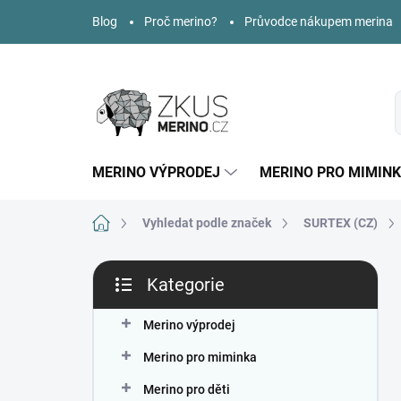
Přejít
Blog
Proč merino?
Průvodce nákupem merina
na
obsah
MERINO VÝPRODEJ
MERINO PRO MIMIN
Domů
Vyhledat podle značek
SURTEX (CZ)
P
Kategorie
o
Přeskočit
s
kategorie
t
Merino výprodej
r
Merino pro miminka
a
n
Merino pro děti