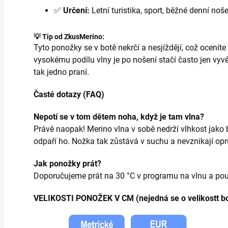
✅
Určení:
Letní turistika, sport, běžné denní noše
💡 Tip od ZkusMerino:
Tyto ponožky se v botě nekrčí a nesjíždějí, což oceníte
vysokému podílu vlny je po nošení stačí často jen vyvě
tak jedno praní.
Časté dotazy (FAQ)
Nepotí se v tom dětem noha, když je tam vlna?
Právě naopak! Merino vlna v sobě nedrží vlhkost jako
odpaří ho. Nožka tak zůstává v suchu a nevznikají opr
Jak ponožky prát?
Doporučujeme prát na 30 °C v programu na vlnu a po
VELIKOSTI PONOŽEK V CM (nejedná se o velikostt bo