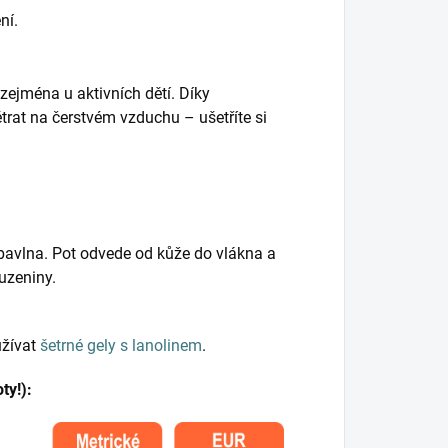
ní.
 zejména u aktivních dětí. Díky
trat na čerstvém vzduchu – ušetříte si
 bavlna. Pot odvede od kůže do vlákna a
uzeniny.
užívat
šetrné gely s lanolinem
.
ty!):