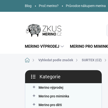
Přejít
Blog
Proč merino?
Průvodce nákupem merina
na
obsah
MERINO VÝPRODEJ
MERINO PRO MIMIN
Domů
Vyhledat podle značek
SURTEX (CZ)
P
Kategorie
o
Přeskočit
s
kategorie
t
Merino výprodej
r
Merino pro miminka
a
n
Merino pro děti