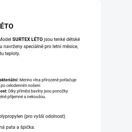
LÉTO
 Model
SURTEX LÉTO
jsou tenké dětské
u navrženy speciálně pro letní měsíce,
u teploty.
akteriální:
Merino vlna přirozeně potlačuje
 po celodenním nošení.
ost:
Díky příměsi bavlny jsou ponožky
elně příjemné a nekoušou.
lypropylen (pro vyšší odolnost)
ná pata a špička.