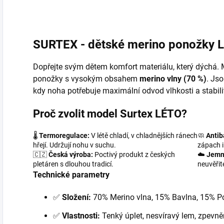
vlákno a vrací mu...
SURTEX - dětské merino ponožky 
Dopřejte svým dětem komfort materiálu, který dýchá.
ponožky s vysokým obsahem
merino vlny (70 %)
. Jso
kdy noha potřebuje maximální odvod vlhkosti a stabilit
Proč zvolit model Surtex LÉTO?
🌡️
Termoregulace:
V létě chladí, v chladnějších ránech
🧼
Antib
hřejí. Udržují nohu v suchu.
zápach i
🇨🇿
Česká výroba:
Poctivý produkt z českých
☁️
Jemn
pletáren s dlouhou tradicí.
neuvěřit
Technické parametry
✅
Složení:
70% Merino vlna, 15% Bavlna, 15% Po
✅
Vlastnosti:
Tenký úplet, nesvíravý lem, zpevně