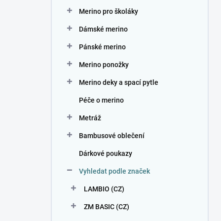
n
Merino pro školáky
í
p
Dámské merino
a
n
Pánské merino
e
Merino ponožky
l
Merino deky a spací pytle
Péče o merino
Metráž
Bambusové oblečení
Dárkové poukazy
Vyhledat podle značek
LAMBIO (CZ)
ZM BASIC (CZ)