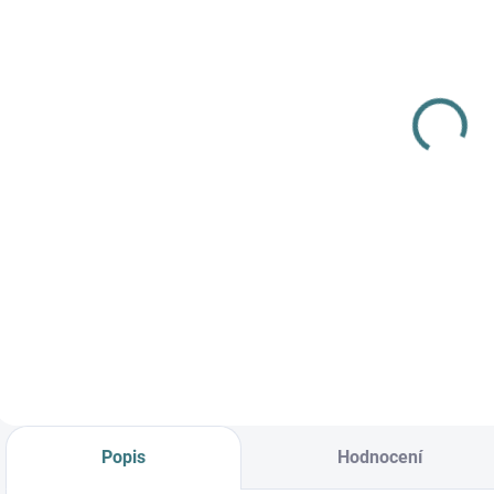
SKLADEM
(>5 KS)
SONETT
Olivový prací
gel na vlnu a
hedvábí - 1 L
249 Kč
Do košíku
Prémiová péče s
bio olivovým olejem
a levandulí.
Ekologický prací gel
vyvinutý speciálně
pro nejjemnější
merino vlnu a
hedvábí.
Neobsahuje
Popis
Hodnocení
enzymy, vyživuje