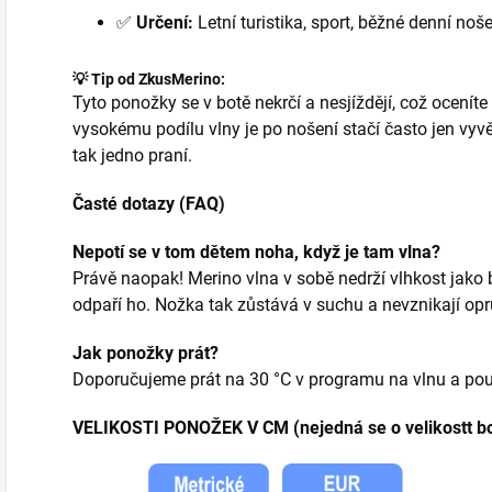
✅
Určení:
Letní turistika, sport, běžné denní noše
💡 Tip od ZkusMerino:
Tyto ponožky se v botě nekrčí a nesjíždějí, což oceníte
vysokému podílu vlny je po nošení stačí často jen vyvě
tak jedno praní.
Časté dotazy (FAQ)
Nepotí se v tom dětem noha, když je tam vlna?
Právě naopak! Merino vlna v sobě nedrží vlhkost jako
odpaří ho. Nožka tak zůstává v suchu a nevznikají opr
Jak ponožky prát?
Doporučujeme prát na 30 °C v programu na vlnu a po
VELIKOSTI PONOŽEK V CM (nejedná se o velikostt bo