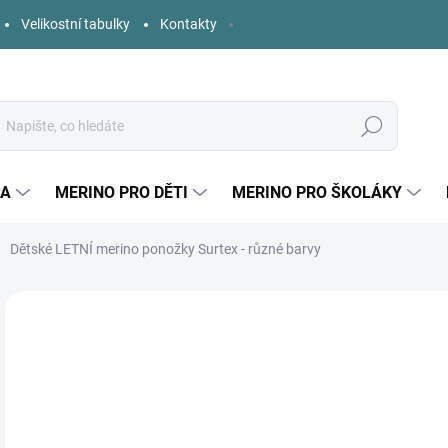
Velikostní tabulky
Kontakty
Hledat
KA
MERINO PRO DĚTI
MERINO PRO ŠKOLÁKY
Dětské LETNÍ merino ponožky Surtex - různé barvy
Neohodnoceno
Podrobnosti hodnocení
ZNAČKA:
SURTEX
1
Měr
ZVO
cena
BAR