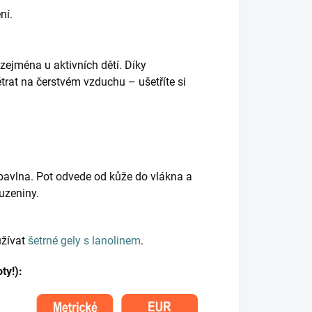
ní.
 zejména u aktivních dětí. Díky
trat na čerstvém vzduchu – ušetříte si
 bavlna. Pot odvede od kůže do vlákna a
uzeniny.
užívat
šetrné gely s lanolinem
.
ty!):