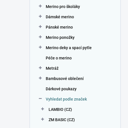
n
Merino pro školáky
í
p
Dámské merino
a
n
Pánské merino
e
Merino ponožky
l
Merino deky a spací pytle
Péče o merino
Metráž
Bambusové oblečení
Dárkové poukazy
Vyhledat podle značek
LAMBIO (CZ)
ZM BASIC (CZ)