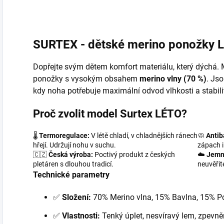
vlákno a vrací mu...
SURTEX - dětské merino ponožky 
Dopřejte svým dětem komfort materiálu, který dýchá.
ponožky s vysokým obsahem
merino vlny (70 %)
. Jso
kdy noha potřebuje maximální odvod vlhkosti a stabilit
Proč zvolit model Surtex LÉTO?
🌡️
Termoregulace:
V létě chladí, v chladnějších ránech
🧼
Antib
hřejí. Udržují nohu v suchu.
zápach i
🇨🇿
Česká výroba:
Poctivý produkt z českých
☁️
Jemn
pletáren s dlouhou tradicí.
neuvěřit
Technické parametry
✅
Složení:
70% Merino vlna, 15% Bavlna, 15% Po
✅
Vlastnosti:
Tenký úplet, nesvíravý lem, zpevně