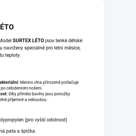
LÉTO
 Model
SURTEX LÉTO
jsou tenké dětské
u navrženy speciálně pro letní měsíce,
u teploty.
akteriální:
Merino vlna přirozeně potlačuje
 po celodenním nošení.
ost:
Díky příměsi bavlny jsou ponožky
elně příjemné a nekoušou.
lypropylen (pro vyšší odolnost)
ná pata a špička.