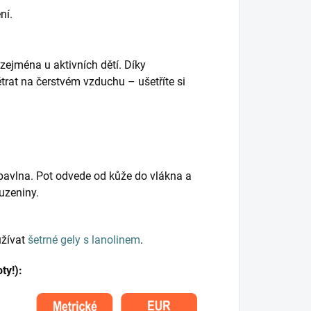
ní.
 zejména u aktivních dětí. Díky
trat na čerstvém vzduchu – ušetříte si
 bavlna. Pot odvede od kůže do vlákna a
uzeniny.
užívat
šetrné gely s lanolinem
.
ty!):