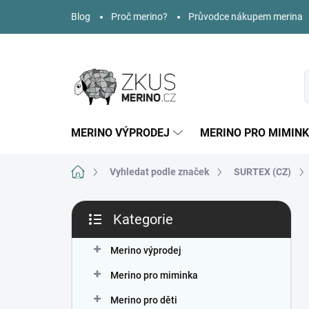
Přejít
Blog
Proč merino?
Průvodce nákupem merina
na
obsah
MERINO VÝPRODEJ
MERINO PRO MIMIN
Domů
Vyhledat podle značek
SURTEX (CZ)
P
Kategorie
o
Přeskočit
s
kategorie
t
Merino výprodej
r
Merino pro miminka
a
n
Merino pro děti