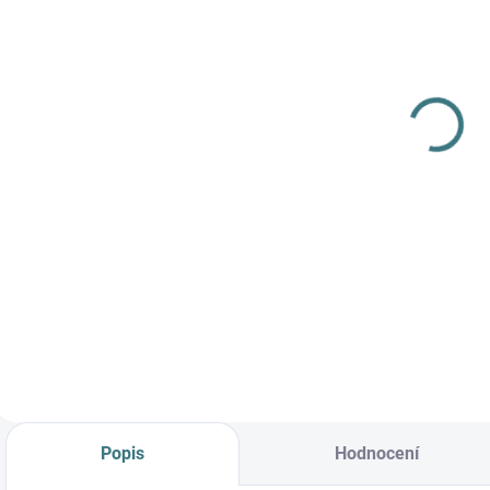
SKLADEM
(>5 KS)
SONETT
Olivový prací
gel na vlnu a
hedvábí - 1 L
249 Kč
Do košíku
Prémiová péče s
bio olivovým olejem
a levandulí.
Ekologický prací gel
vyvinutý speciálně
pro nejjemnější
merino vlnu a
hedvábí.
Neobsahuje
Popis
Hodnocení
enzymy, vyživuje