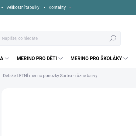
Velikostní tabulky
Kontakty
Hledat
KA
MERINO PRO DĚTI
MERINO PRO ŠKOLÁKY
Dětské LETNÍ merino ponožky Surtex - různé barvy
Neohodnoceno
Podrobnosti hodnocení
ZNAČKA:
SURTEX
1
Měr
ZVO
cena
BAR