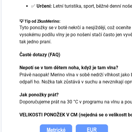
✅
Určení:
Letní turistika, sport, běžné denní noše
💡 Tip od ZkusMerino:
Tyto ponožky se v botě nekrčí a nesjíždějí, což oceníte
vysokému podílu vlny je po nošení stačí často jen vyvě
tak jedno praní.
Časté dotazy (FAQ)
Nepotí se v tom dětem noha, když je tam vlna?
Právě naopak! Merino vlna v sobě nedrží vlhkost jako
odpaří ho. Nožka tak zůstává v suchu a nevznikají opr
Jak ponožky prát?
Doporučujeme prát na 30 °C v programu na vlnu a po
VELIKOSTI PONOŽEK V CM (nejedná se o velikostt bo