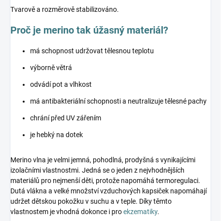
Tvarově a rozměrově stabilizováno.
Proč je merino tak úžasný materiál?
má schopnost udržovat tělesnou teplotu
výborně větrá
odvádí pot a vlhkost
má antibakteriální schopnosti a neutralizuje tělesné pachy
chrání před UV zářením
je hebký na dotek
Merino vlna je velmi jemná, pohodlná, prodyšná s vynikajícími
izolačními vlastnostmi. Jedná se o jeden z nejvhodnějších
materiálů pro nejmenší děti, protože napomáhá termoregulaci.
Dutá vlákna a velké množství vzduchových kapsiček napomáhají
udržet dětskou pokožku v suchu a v teple. Díky těmto
vlastnostem je vhodná dokonce i pro
ekzematiky
.