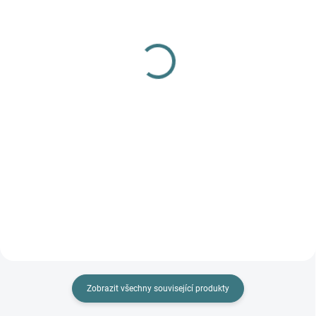
(>5 KS)
Dámské kalhotky Engel s
SONETT Olivový prací
krajkou - Černé
gel na vlnu a hedvábí - 1
578 Kč
od
L
Detail
249 Kč
Do košíku
Prémiová péče s bio olivovým
olejem a levandulí. Ekologický
prací gel vyvinutý speciálně pro
nejjemnější merino vlnu a
hedvábí. Neobsahuje enzymy,
vyživuje vlákno a vrací mu...
Zobrazit všechny související produkty