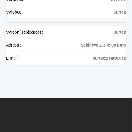
Výrobce
:
Surtex
Výrobní společnost
:
Surtex
Adresa
:
Sabinova 2, 616 00 Brno
E-mail
:
surtex@surtex.cz
Z
á
p
a
t