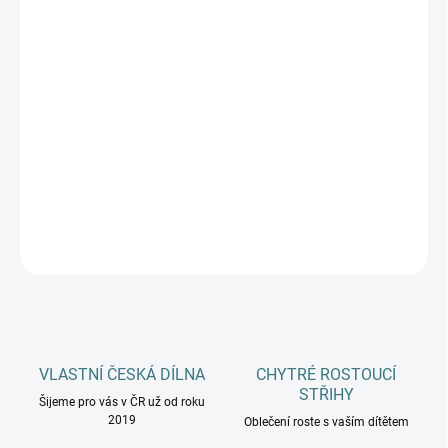
DÉLKA CHODIDLA
DOSPĚLÍ
MŮŽEME DORUČIT DO:
ZVOLTE VARIANTU
−
+
Přidat do košíku
DETAILNÍ INFORMACE
ZEPTAT SE
HLÍDAT
VLASTNÍ ČESKÁ DÍLNA
CHYTRÉ ROSTOUCÍ
STŘIHY
Šijeme pro vás v ČR už od roku
2019
Oblečení roste s vaším dítětem