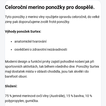
Celoroční merino ponožky pro dospělé.
Tyto ponožky z merino vlny využijete opravdu celoročně, do velké
zimy pak doporučujeme zvolit froté ponožky.
Výhody ponožek Surtex:
anatomické tvarování
osvědčení o zdravotní nezávadnosti
Moderní design a funkční prvky zajistí pohodlné nošení jak při
sportovních aktivitách, tak během všedního dne. Ponožky Surtex
mají dostatek místa v oblasti chodidla, jsou tak skvělé i do
barefoot obuvi.
Složení:
75 % jemné merinové ovčí vlny (Austrálie), 15 % bavlna, 10 %
polypropylen, gumička.