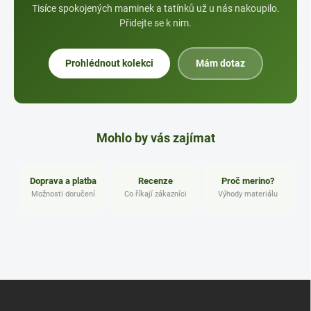
Tisíce spokojených maminek a tatínků už u nás nakoupilo.
Přidejte se k nim.
Prohlédnout kolekci
Mám dotaz
Mohlo by vás zajímat
Doprava a platba
Recenze
Proč merino?
Možnosti doručení
Co říkají zákazníci
Výhody materiálu
Z
á