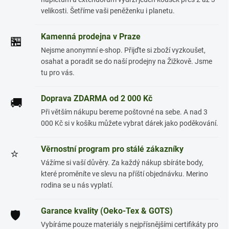
velikosti. Šetříme vaši peněženku i planetu.
Kamenná prodejna v Praze
🏪
Nejsme anonymní e-shop. Přijďte si zboží vyzkoušet,
osahat a poradit se do naší prodejny na Žižkově. Jsme
tu pro vás.
Doprava ZDARMA od 2 000 Kč
🚚
Při větším nákupu bereme poštovné na sebe. A nad 3
000 Kč si v košíku můžete vybrat dárek jako poděkování.
Věrnostní program pro stálé zákazníky
⭐
Vážíme si vaší důvěry. Za každý nákup sbíráte body,
které proměníte ve slevu na příští objednávku. Merino
rodina se u nás vyplatí.
Garance kvality (Oeko-Tex & GOTS)
🛡️
Vybíráme pouze materiály s nejpřísnějšími certifikáty pro