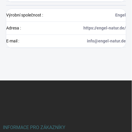
Výrobní společnost
:
Engel
Adresa
:
https://engel-natur.de/
E-mail
:
info@engel-natur.de
Z
á
p
a
t
í
INFORMACE PRO ZÁKAZNÍKY