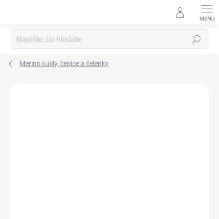
Přejít
na
obsah
Hledat
Merino kukly, čepice a čelenky
Podrobnosti hodnocení
Neohodnoceno
ZNAČKA:
ENGEL