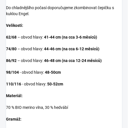
Do chladnějšího počasí doporučujeme zkombinovat čepičku s
kuklou Engel.
Velikosti:
62/68
– obvod hlavy:
41-44 cm (na cca 3-6 měsíců)
74/80
– obvod hlavy:
44-46 cm (na cca 6-12 měsíců)
86/92
– obvod hlavy:
46-48 cm
(na cca 12-24 měsíců)
98/104
- obvod hlavy:
48-50cm
110/116
- obvod hlavy:
50-52cm
Materiál:
70 % BIO merino vlna, 30 % hedvábí
Gramáž: