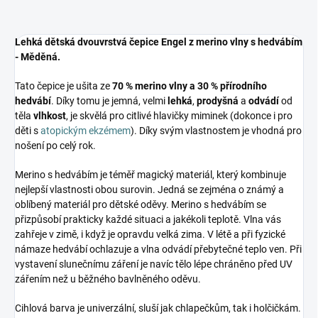
Lehká dětská dvouvrstvá čepice Engel z merino vlny s hedvábím
- Měděná.
Tato čepice je ušita ze
70 % merino vlny a 30 % přírodního
hedvábí
. Díky tomu je jemná, velmi
lehká
,
prodyšná
a
odvádí
od
těla
vlhkost
, je skvělá pro citlivé hlavičky miminek (dokonce i pro
děti s
atopickým ekzémem
). Díky svým vlastnostem je vhodná pro
nošení po celý rok.
Merino s hedvábím je téměř magický materiál, který kombinuje
nejlepší vlastnosti obou surovin. Jedná se zejména o známý a
oblíbený materiál pro dětské oděvy. Merino s hedvábím se
přizpůsobí prakticky každé situaci a jakékoli teplotě. Vlna vás
zahřeje v zimě, i když je opravdu velká zima. V létě a při fyzické
námaze hedvábí ochlazuje a vlna odvádí přebytečné teplo ven. Při
vystavení slunečnímu záření je navíc tělo lépe chráněno před UV
zářením než u běžného bavlněného oděvu.
Cihlová barva je univerzální, sluší jak chlapečkům, tak i holčičkám.