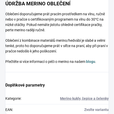
ÚDRŽBA MERINO OBLEČENÍ
Oblečení doporučujeme prát pracím prostředkem na vlnu, ručně
nebo v pračce s certifikovaným programem na vlnu do 30°C na
nízké otáčky. Pokud nemáte jistotu ohledně certifikace pračky,
perte merino raději ručně.
Oblečení z kombinace materiálů merino/hedvábí je slabé a velmi
tenké, proto ho doporučujeme prát v síťce na praní, aby při praní v
pračce nedošlo k jeho poškození.
Přečtěte si více informací o péči o merino na našem
blogu
.
Doplňkové parametry
Kategorie
:
Merino kukly, čepice a čelenky
EAN
:
Zvolte variantu