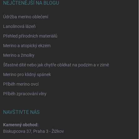
NEJČTENĚJŠÍ NA BLOGU
Údržba merino oblečení
Lanolinová lázeň
Přehled přírodních materiálů
Merino a atopický ekzém
Merino a žmolky
Šťastné dítě nebo jak chytře oblékat na podzim a v zimě
Merino pro klidný spánek
Příběh merino ovcí
Příběh zpracování vlny
NAVŠTIVTE NÁS
Kamenný obchod:
Biskupcova 37, Praha 3 - Žižkov