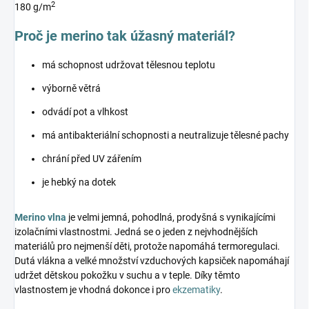
2
180 g/m
Proč je merino tak úžasný materiál?
má schopnost udržovat tělesnou teplotu
výborně větrá
odvádí pot a vlhkost
má antibakteriální schopnosti a neutralizuje tělesné pachy
chrání před UV zářením
je hebký na dotek
Merino vlna
je velmi jemná, pohodlná, prodyšná s vynikajícími
izolačními vlastnostmi. Jedná se o jeden z nejvhodnějších
materiálů pro nejmenší děti, protože napomáhá termoregulaci.
Dutá vlákna a velké množství vzduchových kapsiček napomáhají
udržet dětskou pokožku v suchu a v teple. Díky těmto
vlastnostem je vhodná dokonce i pro
ekzematiky
.