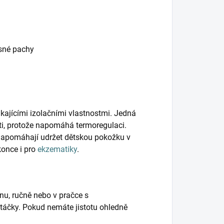
esné pachy
kajícími izolačními vlastnostmi. Jedná
ěti, protože napomáhá termoregulaci.
napomáhají udržet dětskou pokožku v
konce i pro
ekzematiky
.
nu, ručně nebo v pračce s
táčky. Pokud nemáte jistotu ohledně