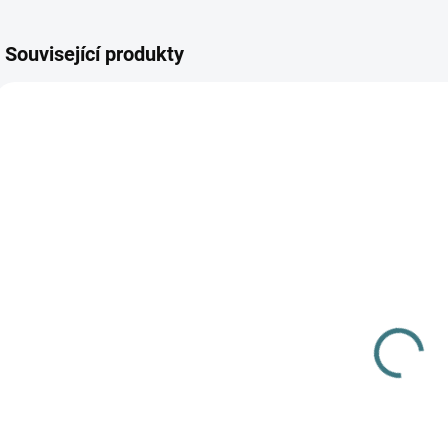
Související produkty
AKCE
SKLADEM
SKLADEM
(>5 KS)
(1 KS)
SONETT
Junior
Olivový prací
merino/hedvábí
gel na vlnu a
tílko Engel -
hedvábí - 1 L
Přírodní
249 Kč
572 Kč
od
Do košíku
Detail