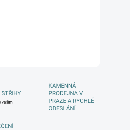
EME DORUČIT DO:
ZVOLTE VARIANTU
−
+
Přidat do košíku
ILNÍ INFORMACE
ZEPTAT SE
HLÍDAT
KAMENNÁ
 STŘIHY
PRODEJNA V
PRAZE A RYCHLÉ
s vaším
ODESLÁNÍ
EČENÍ