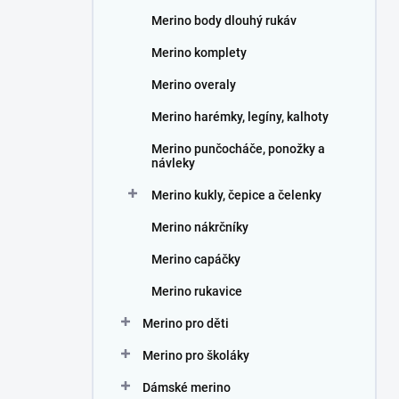
n
Merino body dlouhý rukáv
í
p
Merino komplety
a
n
Merino overaly
e
Merino harémky, legíny, kalhoty
l
Merino punčocháče, ponožky a
návleky
Merino kukly, čepice a čelenky
Merino nákrčníky
Merino capáčky
Merino rukavice
Merino pro děti
Merino pro školáky
Dámské merino