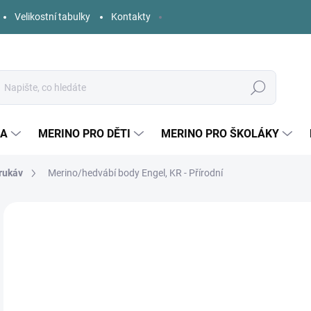
Velikostní tabulky
Kontakty
Hledat
KA
MERINO PRO DĚTI
MERINO PRO ŠKOLÁKY
rukáv
Merino/hedvábí body Engel, KR - Přírodní
2 hodnocení
Podrobnosti hodnocení
ZNAČKA:
ENGEL
o
Měr
ZVO
cena
DĚT