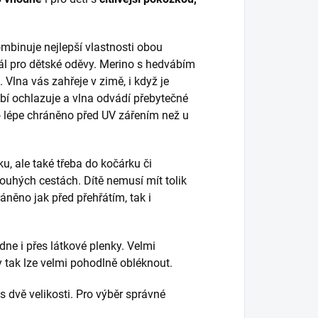
mbinuje nejlepší vlastnosti obou
ál pro dětské oděvy. Merino s hedvábím
. Vlna vás zahřeje v zimě, i když je
bí ochlazuje a vlna odvádí přebytečné
lo lépe chráněno před UV zářením než u
u, ale také třeba do kočárku či
ouhých cestách. Dítě nemusí mít tolik
áněno jak před přehřátím, tak i
dne i přes látkové plenky. Velmi
y tak lze velmi pohodlně obléknout.
 dvě velikosti. Pro výběr správné