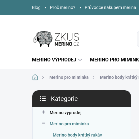
Přejít
Blog
Proč merino?
Průvodce nákupem merina
na
obsah
MERINO VÝPRODEJ
MERINO PRO MIMIN
Domů
Merino pro miminka
Merino body krátký 
P
Kategorie
o
Přeskočit
s
kategorie
t
Merino výprodej
r
Merino pro miminka
a
n
Merino body krátký rukáv