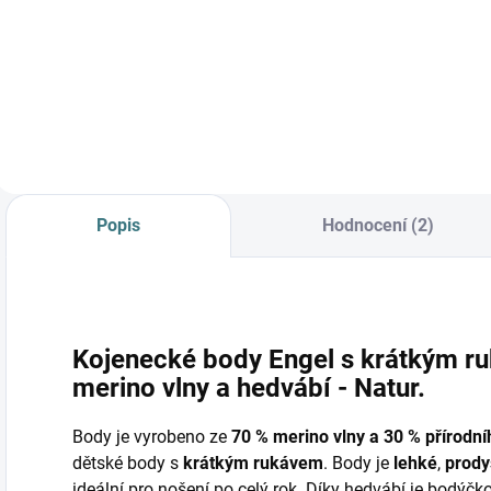
Prémiová péče s
bio olivovým olejem
a levandulí.
Ekologický prací gel
vyvinutý speciálně
pro nejjemnější
merino vlnu a
hedvábí.
Neobsahuje
Popis
Hodnocení (2)
enzymy, vyživuje
vlákno a vrací mu...
Kojenecké body Engel s krátkým r
merino vlny a hedvábí - Natur.
Body je vyrobeno ze
70 % merino vlny a 30 % přírodn
dětské body s
krátkým rukávem
. Body je
lehké
,
prod
ideální pro nošení po celý rok. Díky hedvábí je bodýčk