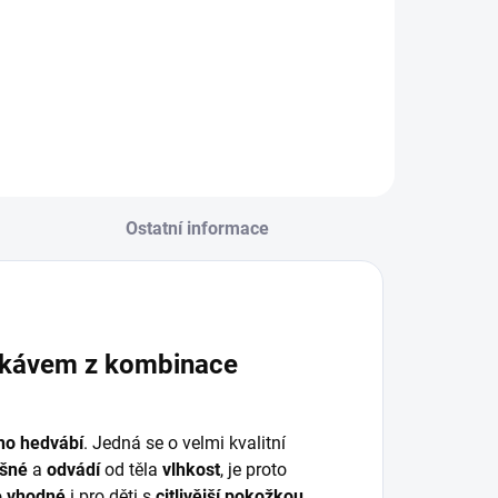
Ostatní informace
ukávem z kombinace
ího hedvábí
. Jedná se o velmi kvalitní
yšné
a
odvádí
od těla
vlhkost
, je proto
o
vhodné
i pro děti s
citlivější pokožkou,