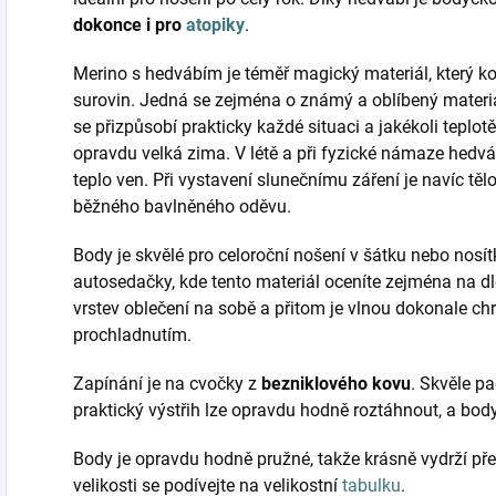
dokonce i pro
atopiky
.
Merino s hedvábím je téměř magický materiál, který ko
surovin. Jedná se zejména o známý a oblíbený materi
se přizpůsobí prakticky každé situaci a jakékoli teplotě
opravdu velká zima. V létě a při fyzické námaze hedvá
teplo ven. Při vystavení slunečnímu záření je navíc tě
běžného bavlněného oděvu.
Body je skvělé pro celoroční nošení v šátku nebo nosítk
autosedačky, kde tento materiál oceníte zejména na dl
vrstev oblečení na sobě a přitom je vlnou dokonale chr
prochladnutím.
Zapínání je na cvočky z
bezniklového kovu
. Skvěle pa
praktický výstřih lze opravdu hodně roztáhnout, a bod
Body je opravdu hodně pružné, takže krásně vydrží přes
velikosti se podívejte na velikostní
tabulku
.