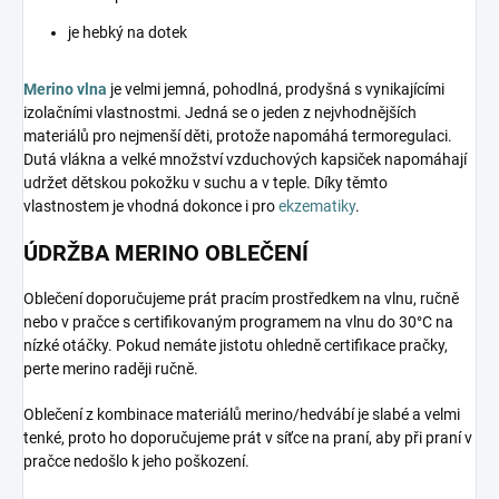
je hebký na dotek
Merino vlna
je velmi jemná, pohodlná, prodyšná s vynikajícími
izolačními vlastnostmi. Jedná se o jeden z nejvhodnějších
materiálů pro nejmenší děti, protože napomáhá termoregulaci.
Dutá vlákna a velké množství vzduchových kapsiček napomáhají
udržet dětskou pokožku v suchu a v teple. Díky těmto
vlastnostem je vhodná dokonce i pro
ekzematiky
.
ÚDRŽBA MERINO OBLEČENÍ
Oblečení doporučujeme prát pracím prostředkem na vlnu, ručně
nebo v pračce s certifikovaným programem na vlnu do 30°C na
nízké otáčky. Pokud nemáte jistotu ohledně certifikace pračky,
perte merino raději ručně.
Oblečení z kombinace materiálů merino/hedvábí je slabé a velmi
tenké, proto ho doporučujeme prát v síťce na praní, aby při praní v
pračce nedošlo k jeho poškození.