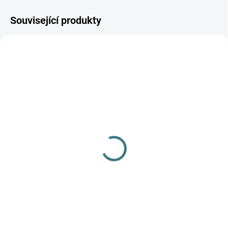
Související produkty
SKLADEM
(3 KS)
Merino/hedvábí čepice
Engel - Orchid
363 Kč
od
Detail