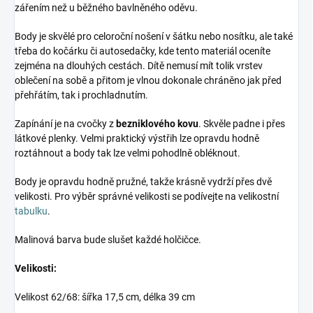
zářením než u běžného bavlněného oděvu.
Body je skvělé pro celoroční nošení v šátku nebo nosítku, ale také
třeba do kočárku či autosedačky, kde tento materiál oceníte
zejména na dlouhých cestách. Dítě nemusí mít tolik vrstev
oblečení na sobě a přitom je vlnou dokonale chráněno jak před
přehřátím, tak i prochladnutím.
Zapínání je na cvočky z
bezniklového kovu
. Skvěle padne i přes
látkové plenky. Velmi praktický výstřih lze opravdu hodně
roztáhnout a body tak lze velmi pohodlně obléknout.
Body je opravdu hodně pružné, takže krásně vydrží přes dvě
velikosti. Pro výběr správné velikosti se podívejte na velikostní
tabulku
.
Malinová barva bude slušet každé holčičce.
Velikosti:
Velikost 62/68: šířka 17,5 cm, délka 39 cm