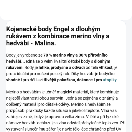
Kojenecké body Engel s dlouhým
rukávem z kombinace merino vlny a
hedvábí - Malina.
Body je vyrobeno ze
70 % merino vlny a 30 % přírodního
hedvábí
. Jedná se o velmi kvalitní dětské body s
dlouhým
rukávem
. Body je
lehké
,
prodyšné
a
odvádí
od těla
vlhkost
, je
proto ideální pro nošení po celý rok. Díky hedvábí je bodýčko
vhodné
i pro děti s
citlivější pokožkou, dokonce i pro
atopiky
.
Merino s hedvábím je téměř magický materiál, který kombinuje
nejlepší vlastnosti obou surovin. Jedná se zejména o známý a
oblíbený materiál pro dětské oděvy. Merino s hedvábím se
přizpůsobí prakticky každé situaci a jakékoli teplotě. Vlna vás
zahřeje v zimě, i když je opravdu velká zima. V létě a při fyzické
námaze hedvábí ochlazuje a vlna odvádí přebytečné teplo ven. Při
vystavení slunečnímu záření je navíc tělo lépe chráněno před UV