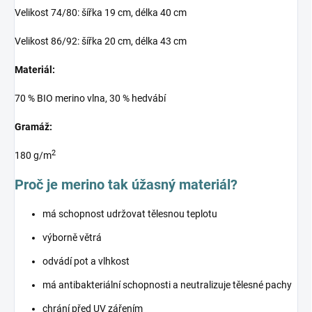
Velikost 74/80: šířka 19 cm, délka 40 cm
Velikost 86/92: šířka 20 cm, délka 43 cm
Materiál:
70 % BIO merino vlna, 30 % hedvábí
Gramáž:
2
180 g/m
Proč je merino tak úžasný materiál?
má schopnost udržovat tělesnou teplotu
výborně větrá
odvádí pot a vlhkost
má antibakteriální schopnosti a neutralizuje tělesné pachy
chrání před UV zářením