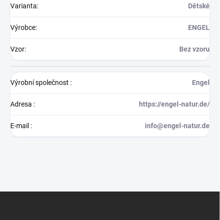
Varianta
:
Dětské
Výrobce
:
ENGEL
Vzor
:
Bez vzoru
Výrobní společnost
:
Engel
Adresa
:
https://engel-natur.de/
E-mail
:
info@engel-natur.de
Z
á
p