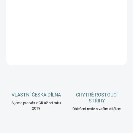
DOSPĚLÍ
MŮŽEME DORUČIT DO:
ZVOLTE VARIANTU
−
+
Přidat do košíku
DETAILNÍ INFORMACE
ZEPTAT SE
HLÍDAT
VLASTNÍ ČESKÁ DÍLNA
CHYTRÉ ROSTOUCÍ
STŘIHY
Šijeme pro vás v ČR už od roku
2019
Oblečení roste s vaším dítětem