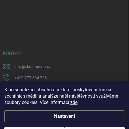
KONTAKT
info
@
zkusmerino.cz
+420 777 534 728
https://www.facebook.com/zkusmerino/
K personalizaci obsahu a reklam, poskytování funkcí
sociálních médií a analýze naší návštěvnosti využíváme
zkusmerino.cz
soubory cookies. Více informací
zde
.
Nastavení
Copyright 2026
ZKUSMERINO
. Všechna práva vyhrazena.
Upravit nastavení