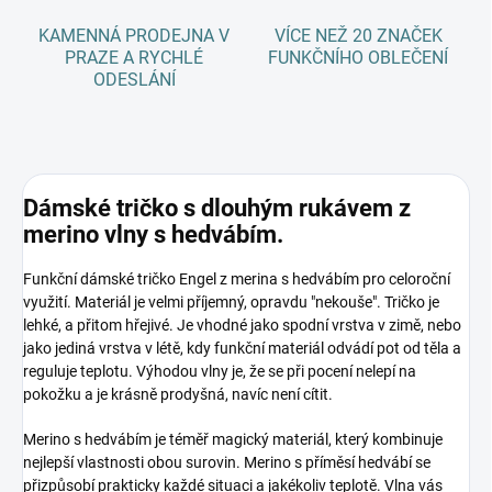
KAMENNÁ PRODEJNA V
VÍCE NEŽ 20 ZNAČEK
PRAZE A RYCHLÉ
FUNKČNÍHO OBLEČENÍ
ODESLÁNÍ
Dámské tričko s dlouhým rukávem z
merino vlny s hedvábím.
Funkční dámské tričko Engel z merina s hedvábím pro celoroční
využití. Materiál je velmi příjemný, opravdu "nekouše". Tričko je
lehké, a přitom hřejivé. Je vhodné jako spodní vrstva v zimě, nebo
jako jediná vrstva v létě, kdy funkční materiál odvádí pot od těla a
reguluje teplotu. Výhodou vlny je, že se při pocení nelepí na
pokožku a je krásně prodyšná, navíc není cítit.
Merino s hedvábím je téměř magický materiál, který kombinuje
nejlepší vlastnosti obou surovin. Merino s příměsí hedvábí se
přizpůsobí prakticky každé situaci a jakékoliv teplotě. Vlna vás