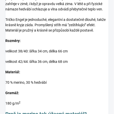
zahřeje v zimě, i když je opravdu velká zima. V létě a při fyzické
námaze hedvábí ochlazuje a vlna odvádí přebytečné teplo ven.
Tričko Engel je jednoduché, elegantní a dostatečně dlouhé, takže
krásně kryje záda. Promyšlený střih má "zeštíhlující" efekt.
Materiál je pružný a krásně se přizpůsobí každé postavě.
Rozměry:
velikost 38/40: šířka 34 cm, délka 66 cm
velikost 42/44: šířka 36 cm, délka 68 cm
Materiál:
70 % merino, 30 % hedvábí
Gramáž:
2
180 g/m
Proč je merino tak úžasný materiál?