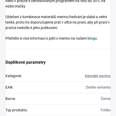
nebo v pračce s certifikovaným programem na vlnu do 30°C na
nízké otáčky.
Oblečení z kombinace materiálů merino/hedvání je slabé a velmi
tenké, proto ho doporučujeme prát v síťce na praní, aby při praní v
pračce nedošlo k jeho poškození.
Přečtěte si více informací o péči o merino na našem
blogu
.
Doplňkové parametry
Kategorie
:
Dámské merino
EAN
:
Zvolte variantu
Barva
:
Černá
Typ produktu
:
Tričko