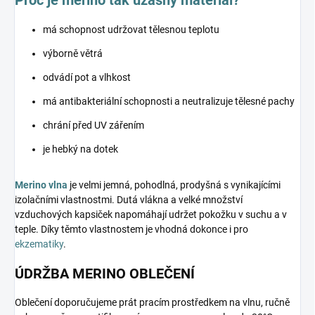
má schopnost udržovat tělesnou teplotu
výborně větrá
odvádí pot a vlhkost
má antibakteriální schopnosti a neutralizuje tělesné pachy
chrání před UV zářením
je hebký na dotek
Merino vlna
je velmi jemná, pohodlná, prodyšná s vynikajícími
izolačními vlastnostmi. Dutá vlákna a velké množství
vzduchových kapsiček napomáhají udržet pokožku v suchu a v
teple. Díky těmto vlastnostem je vhodná dokonce i pro
ekzematiky
.
ÚDRŽBA MERINO OBLEČENÍ
Oblečení doporučujeme prát pracím prostředkem na vlnu, ručně