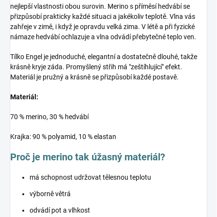
nejlepší vlastnosti obou surovin. Merino s příměsí hedvábí se
přizpůsobí prakticky každé situaci a jakékoliv teplotě. Vlna vás
zahřeje v zimě, i když je opravdu velká zima. V létě a při fyzické
námaze hedvábí ochlazuje a vlna odvádí přebytečné teplo ven.
Tílko Engel je jednoduché, elegantní a dostatečně dlouhé, takže
krásně kryje záda. Promyšlený střih má "zeštíhlující" efekt.
Materiál je pružný a krásně se přizpůsobí každé postavě.
Materiál:
70 % merino, 30 % hedvábí
Krajka: 90 % polyamid, 10 % elastan
Proč je merino tak úžasný materiál?
má schopnost udržovat tělesnou teplotu
výborně větrá
odvádí pot a vlhkost