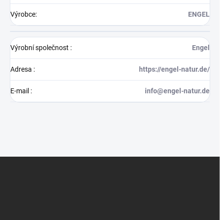
Výrobce
:
ENGEL
Výrobní společnost
:
Engel
Adresa
:
https://engel-natur.de/
E-mail
:
info@engel-natur.de
Z
á
p
a
t
í