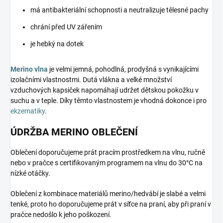
má antibakteriální schopnosti a neutralizuje tělesné pachy
chrání před UV zářením
je hebký na dotek
Merino vlna
je velmi jemná, pohodlná, prodyšná s vynikajícími
izolačními vlastnostmi. Dutá vlákna a velké množství
vzduchových kapsiček napomáhají udržet dětskou pokožku v
suchu a v teple. Díky těmto vlastnostem je vhodná dokonce i pro
ekzematiky
.
ÚDRŽBA MERINO OBLEČENÍ
Oblečení doporučujeme prát pracím prostředkem na vlnu, ručně
nebo v pračce s certifikovaným programem na vlnu do 30°C na
nízké otáčky.
Oblečení z kombinace materiálů merino/hedvábí je slabé a velmi
tenké, proto ho doporučujeme prát v síťce na praní, aby při praní v
pračce nedošlo k jeho poškození.