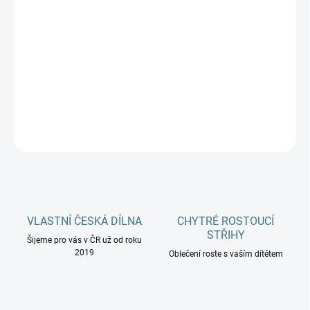
DOSPĚLÍ
MŮŽEME DORUČIT DO:
ZVOLTE VARIANTU
−
+
Přidat do košíku
DETAILNÍ INFORMACE
ZEPTAT SE
HLÍDAT
VLASTNÍ ČESKÁ DÍLNA
CHYTRÉ ROSTOUCÍ
STŘIHY
Šijeme pro vás v ČR už od roku
2019
Oblečení roste s vaším dítětem