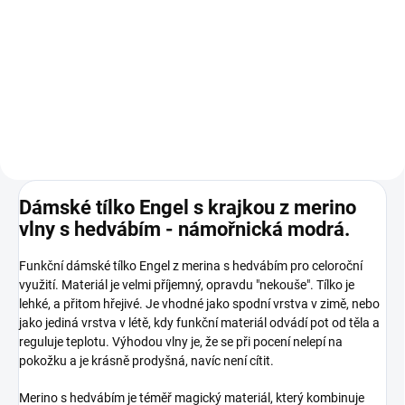
melange
2 245 Kč
od
Detail
Dámské tílko Engel s krajkou z merino
vlny s hedvábím - námořnická modrá.
Funkční dámské tílko Engel z merina s hedvábím pro celoroční
využití. Materiál je velmi příjemný, opravdu "nekouše". Tílko je
lehké, a přitom hřejivé. Je vhodné jako spodní vrstva v zimě, nebo
jako jediná vrstva v létě, kdy funkční materiál odvádí pot od těla a
reguluje teplotu. Výhodou vlny je, že se při pocení nelepí na
pokožku a je krásně prodyšná, navíc není cítit.
Merino s hedvábím je téměř magický materiál, který kombinuje