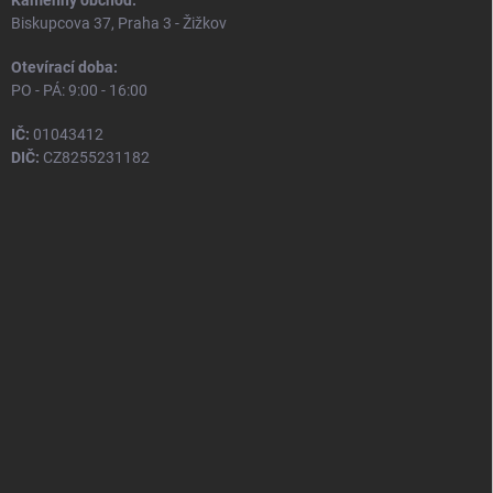
Kamenný obchod:
Biskupcova 37, Praha 3 - Žižkov
Otevírací doba:
PO - PÁ: 9:00 - 16:00
IČ:
01043412
DIČ:
CZ8255231182