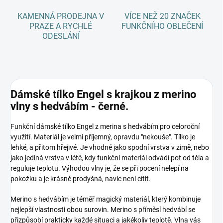
KAMENNÁ PRODEJNA V
VÍCE NEŽ 20 ZNAČEK
PRAZE A RYCHLÉ
FUNKČNÍHO OBLEČENÍ
ODESLÁNÍ
Dámské tílko Engel s krajkou z merino
vlny s hedvábím - černé.
Funkční dámské tílko Engel z merina s hedvábím pro celoroční
využití. Materiál je velmi příjemný, opravdu "nekouše". Tílko je
lehké, a přitom hřejivé. Je vhodné jako spodní vrstva v zimě, nebo
jako jediná vrstva v létě, kdy funkční materiál odvádí pot od těla a
reguluje teplotu. Výhodou vlny je, že se při pocení nelepí na
pokožku a je krásně prodyšná, navíc není cítit.
Merino s hedvábím je téměř magický materiál, který kombinuje
nejlepší vlastnosti obou surovin. Merino s příměsí hedvábí se
přizpůsobí prakticky každé situaci a jakékoliv teplotě. Vlna vás