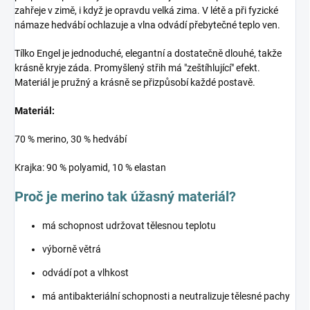
zahřeje v zimě, i když je opravdu velká zima. V létě a při fyzické
námaze hedvábí ochlazuje a vlna odvádí přebytečné teplo ven.
Tílko Engel je jednoduché, elegantní a dostatečně dlouhé, takže
krásně kryje záda. Promyšlený střih má "zeštíhlující" efekt.
Materiál je pružný a krásně se přizpůsobí každé postavě.
Materiál:
70 % merino, 30 % hedvábí
Krajka: 90 % polyamid, 10 % elastan
Proč je merino tak úžasný materiál?
má schopnost udržovat tělesnou teplotu
výborně větrá
odvádí pot a vlhkost
má antibakteriální schopnosti a neutralizuje tělesné pachy