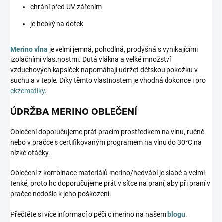
chrání před UV zářením
je hebký na dotek
Merino vlna
je velmi jemná, pohodlná, prodyšná s vynikajícími
izolačními vlastnostmi. Dutá vlákna a velké množství
vzduchových kapsiček napomáhají udržet dětskou pokožku v
suchu a v teple. Díky těmto vlastnostem je vhodná dokonce i pro
ekzematiky
.
ÚDRŽBA MERINO OBLEČENÍ
Oblečení doporučujeme prát pracím prostředkem na vlnu, ručně
nebo v pračce s certifikovaným programem na vlnu do 30°C na
nízké otáčky.
Oblečení z kombinace materiálů merino/hedvábí je slabé a velmi
tenké, proto ho doporučujeme prát v síťce na praní, aby při praní v
pračce nedošlo k jeho poškození.
Přečtěte si více informací o péči o merino na našem
blogu
.