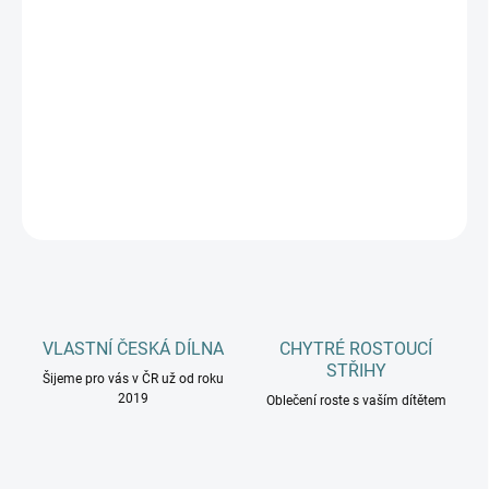
DOSPĚLÍ
MŮŽEME DORUČIT DO:
ZVOLTE VARIANTU
−
+
Přidat do košíku
DETAILNÍ INFORMACE
ZEPTAT SE
HLÍDAT
VLASTNÍ ČESKÁ DÍLNA
CHYTRÉ ROSTOUCÍ
STŘIHY
Šijeme pro vás v ČR už od roku
2019
Oblečení roste s vaším dítětem