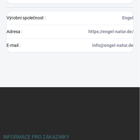
Výrobní společnost
:
Engel
Adresa
:
https://engel-natur.de/
E-mail
:
info@engel-natur.de
Z
á
p
a
t
í
INFORMACE PRO ZÁKAZNÍKY