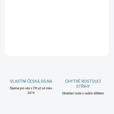
DOSPĚLÍ
MŮŽEME DORUČIT DO:
ZVOLTE VARIANTU
−
+
Přidat do košíku
DETAILNÍ INFORMACE
ZEPTAT SE
HLÍDAT
VLASTNÍ ČESKÁ DÍLNA
CHYTRÉ ROSTOUCÍ
STŘIHY
Šijeme pro vás v ČR už od roku
2019
Oblečení roste s vaším dítětem