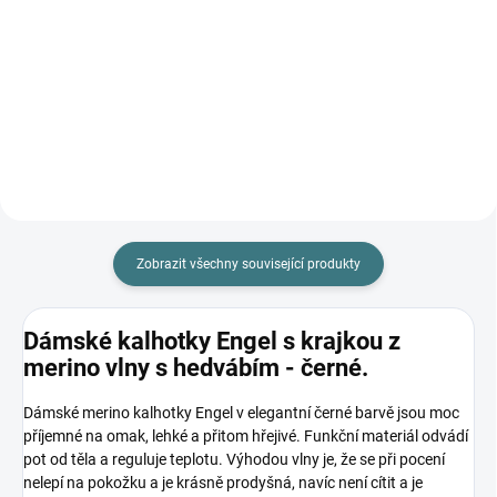
Engel - šedá
363 Kč
od
363 Kč
od
Detail
Detail
Zobrazit všechny související produkty
Dámské kalhotky Engel s krajkou z
merino vlny s hedvábím - černé.
Dámské merino kalhotky Engel v elegantní černé barvě jsou moc
příjemné na omak, lehké a přitom hřejivé. Funkční materiál odvádí
pot od těla a reguluje teplotu. Výhodou vlny je, že se při pocení
nelepí na pokožku a je krásně prodyšná, navíc není cítit a je