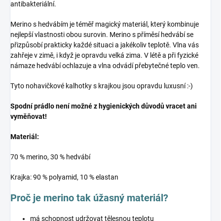
antibakteriální.
Merino s hedvábím je téměř magický materiál, který kombinuje
nejlepší vlastnosti obou surovin. Merino s příměsí hedvábí se
přizpůsobí prakticky každé situaci a jakékoliv teplotě. Vlna vás
zahřeje v zimě, i když je opravdu velká zima. V létě a při fyzické
námaze hedvábí ochlazuje a vlna odvádí přebytečné teplo ven.
Tyto nohavičkové kalhotky s krajkou jsou opravdu luxusní :-)
Spodní prádlo není možné z hygienických důvodů vracet ani
vyměňovat!
Materiál:
70 % merino, 30 % hedvábí
Krajka: 90 % polyamid, 10 % elastan
Proč je merino tak úžasný materiál?
má schopnost udržovat tělesnou teplotu