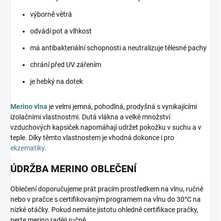
výborně větrá
odvádí pot a vlhkost
má antibakteriální schopnosti a neutralizuje tělesné pachy
chrání před UV zářením
je hebký na dotek
Merino vlna
je velmi jemná, pohodlná, prodyšná s vynikajícími
izolačními vlastnostmi. Dutá vlákna a velké množství
vzduchových kapsiček napomáhají udržet pokožku v suchu a v
teple. Díky těmto vlastnostem je vhodná dokonce i pro
ekzematiky
.
ÚDRŽBA MERINO OBLEČENÍ
Oblečení doporučujeme prát pracím prostředkem na vlnu, ručně
nebo v pračce s certifikovaným programem na vlnu do 30°C na
nízké otáčky. Pokud nemáte jistotu ohledně certifikace pračky,
perte merino raději ručně.