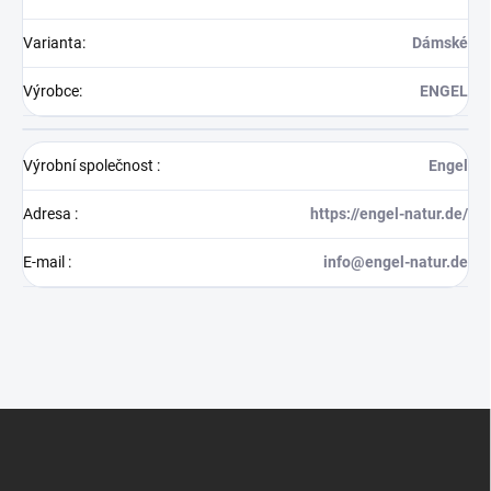
Varianta
:
Dámské
Výrobce
:
ENGEL
Výrobní společnost
:
Engel
Adresa
:
https://engel-natur.de/
E-mail
:
info@engel-natur.de
Z
á
p