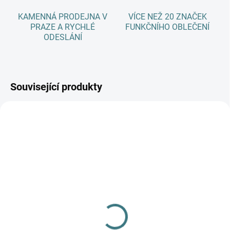
KAMENNÁ PRODEJNA V
VÍCE NEŽ 20 ZNAČEK
PRAZE A RYCHLÉ
FUNKČNÍHO OBLEČENÍ
ODESLÁNÍ
Související produkty
SKLADEM
(4 KS)
SKLADEM
(3 KS)
Merino/hedvábí čepice
Merino/hedvábí čepice
Engel - Tmavě modrá