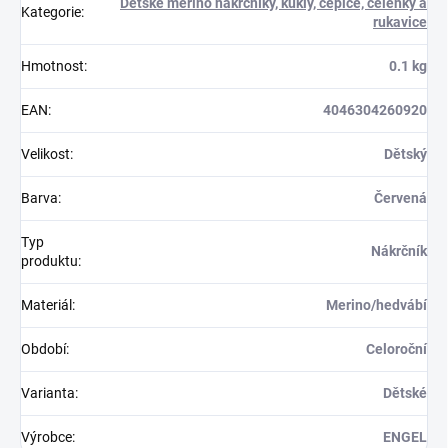
Dětské merino nákrčníky, kukly, čepice, čelenky a
Kategorie
:
rukavice
Hmotnost
:
0.1 kg
EAN
:
4046304260920
Velikost
:
Dětský
Barva
:
Červená
Typ
Nákrčník
produktu
:
Materiál
:
Merino/hedvábí
Období
:
Celoroční
Varianta
:
Dětské
Výrobce
:
ENGEL