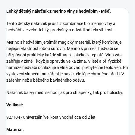
Lehký dětský nákrčník z merino vlny s hedvábím - Měď.
Tento dětský nákrčník je ušit z kombinace bio merino vlny a
hedvábí. Je velmi lehký, prodyšný a odvádí od těla vlhkost.
Merino s hedvábím je téměř magický materiál, který kombinuje
nejlepší vlastnosti obou surovin. Merino s příměsí hedvábí se
přizpůsobí prakticky každé situaci a jakékoliv teplotě. Vlna vás
zahřeje v zimě, i když je opravdu velká zima. V létě a při fyzické
námaze hedvábí ochlazuje a vlna odvádí přebytečné teplo ven. Při
vystavení slunečnímu záření je navíc tělo lépe chráněno před UV
zářením než u běžného bavlněného oděvu.
Nákrčník barvy mědi se hodí jak pro chlapečky, tak pro holčičky.
Velikost:
92/104 - univerzální velikost vhodná cca od 2 let
Materiál: