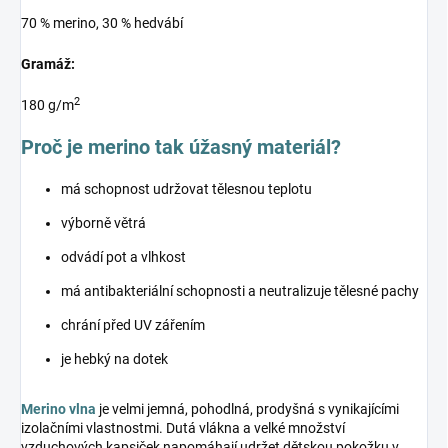
70 % merino, 30 % hedvábí
Gramáž:
2
180 g/m
Proč je merino tak úžasný materiál?
má schopnost udržovat tělesnou teplotu
výborně větrá
odvádí pot a vlhkost
má antibakteriální schopnosti a neutralizuje tělesné pachy
chrání před UV zářením
je hebký na dotek
Merino vlna
je velmi jemná, pohodlná, prodyšná s vynikajícími
izolačními vlastnostmi. Dutá vlákna a velké množství
vzduchových kapsiček napomáhají udržet dětskou pokožku v