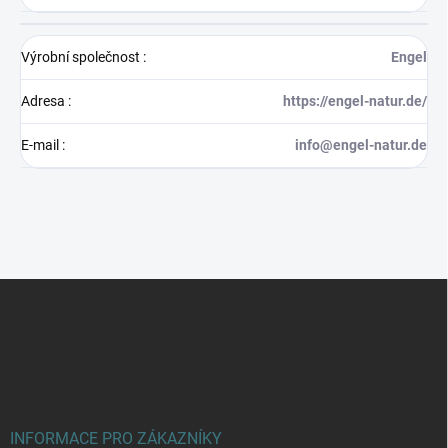
Výrobní společnost
:
Engel
Adresa
:
https://engel-natur.de/
E-mail
:
info@engel-natur.de
Z
á
p
a
t
í
INFORMACE PRO ZÁKAZNÍKY