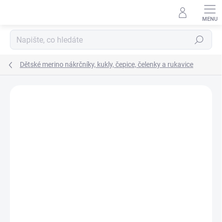
Přejít
na
obsah
Hledat
Dětské merino nákrčníky, kukly, čepice, čelenky a rukavice
Podrobnosti hodnocení
Neohodnoceno
ZNAČKA:
ENGEL