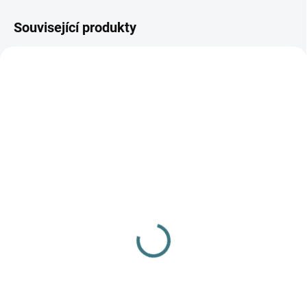
Související produkty
AKCE
SKLADEM
SKLADEM
(>5 KS)
(1 KS)
SONETT Olivový prací
Merino body Engel, DR -
gel na vlnu a hedvábí - 1
Blue/natural
L
759 Kč
od
249 Kč
Detail
Do košíku