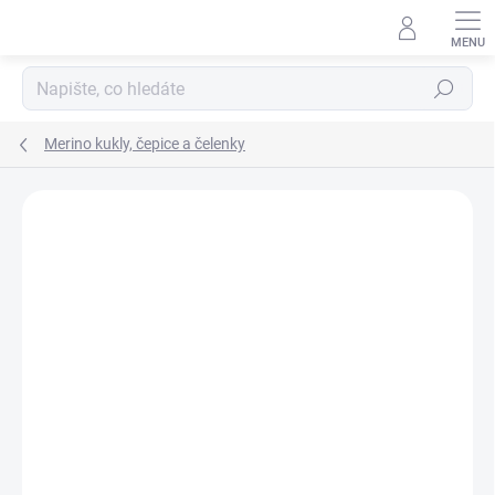
Přejít
na
obsah
Hledat
Merino kukly, čepice a čelenky
Podrobnosti hodnocení
112 hodnocení
ZNAČKA:
ENGEL