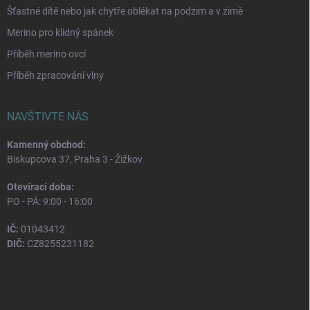
Šťastné dítě nebo jak chytře oblékat na podzim a v zimě
Merino pro klidný spánek
Příběh merino ovcí
Příběh zpracování vlny
NAVŠTIVTE NÁS
Kamenný obchod:
Biskupcova 37, Praha 3 - Žižkov
Otevírací doba:
PO - PÁ: 9:00 - 16:00
IČ:
01043412
DIČ:
CZ8255231182