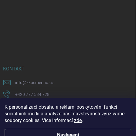
KONTAKT
info
@
zkusmerino.cz
+420 777 534 728
https://www.facebook.com/zkusmerino/
K personalizaci obsahu a reklam, poskytování funkcí
sociálních médií a analýze naší návštěvnosti využíváme
zkusmerino.cz
soubory cookies. Více informací
zde
.
Nastavení