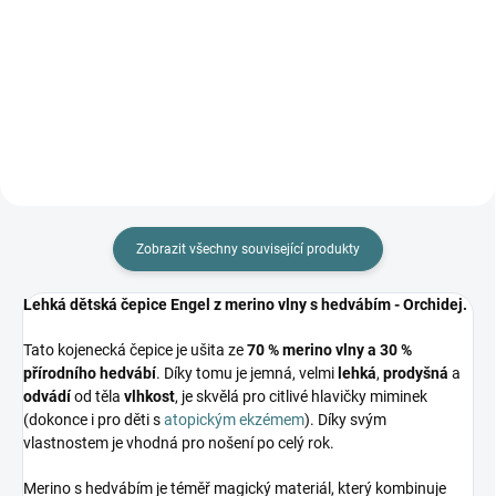
Prémiová péče s bio olivovým
olejem a levandulí. Ekologický
prací gel vyvinutý speciálně pro
nejjemnější merino vlnu a
hedvábí. Neobsahuje enzymy,
vyživuje vlákno a vrací mu...
Zobrazit všechny související produkty
Lehká dětská čepice Engel z merino vlny s hedvábím - Orchidej.
Tato kojenecká čepice je ušita ze
70 % merino vlny a 30 %
přírodního hedvábí
. Díky tomu je jemná, velmi
lehká
,
prodyšná
a
odvádí
od těla
vlhkost
, je skvělá pro citlivé hlavičky miminek
(dokonce i pro děti s
atopickým ekzémem
). Díky svým
vlastnostem je vhodná pro nošení po celý rok.
Merino s hedvábím je téměř magický materiál, který kombinuje