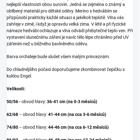
nejlepší vlastnosti obou surovin. Jedná se zejména o známý a
oblíbený materiál pro dětské oděvy. Merino s hedvábím se
přizpůsobí prakticky každé situaci a jakékoli teplotě. Vlna vás
zahřeje v zimě, i když je opravdu velká zima. V létě a při fyzické
námaze hedvábí ochlazuje a vlna odvádí přebytečné teplo ven. Při
vystavení slunečnímu záření je navíc tělo lépe chráněno před UV
zářením než u běžného bavlněného oděvu.
Barva orchideje bude slušet všem malým princeznám.
Do chladnějšího počasí doporučujeme zkombinovat čepičku s
kuklou Engel.
Velikosti:
50/56 -
obvod hlavy:
36-41 cm (na 0-3 měsíců)
62/68
– obvod hlavy:
41-44 cm (na cca 3-6 měsíců)
74/80
– obvod hlavy:
44-46 cm (na cca 6-12 měsíců)
86/92
– obvod hlavy:
46-48 cm
(na cca 12-24 měsíců)