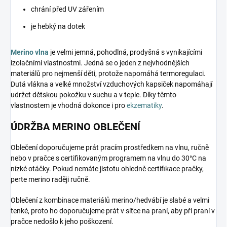
chrání před UV zářením
je hebký na dotek
Merino vlna
je velmi jemná, pohodlná, prodyšná s vynikajícími
izolačními vlastnostmi. Jedná se o jeden z nejvhodnějších
materiálů pro nejmenší děti, protože napomáhá termoregulaci.
Dutá vlákna a velké množství vzduchových kapsiček napomáhají
udržet dětskou pokožku v suchu a v teple. Díky těmto
vlastnostem je vhodná dokonce i pro
ekzematiky
.
ÚDRŽBA MERINO OBLEČENÍ
Oblečení doporučujeme prát pracím prostředkem na vlnu, ručně
nebo v pračce s certifikovaným programem na vlnu do 30°C na
nízké otáčky. Pokud nemáte jistotu ohledně certifikace pračky,
perte merino raději ručně.
Oblečení z kombinace materiálů merino/hedvábí je slabé a velmi
tenké, proto ho doporučujeme prát v síťce na praní, aby při praní v
pračce nedošlo k jeho poškození.