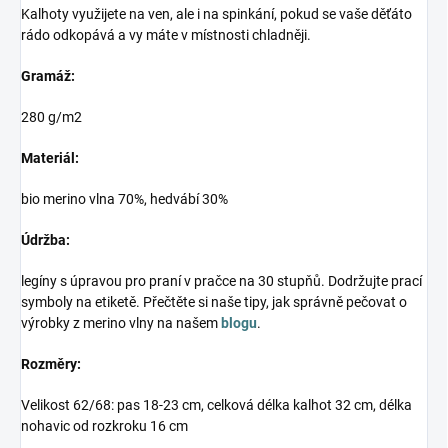
Kalhoty využijete na ven, ale i na spinkání, pokud se vaše děťáto
rádo odkopává a vy máte v místnosti chladněji.
Gramáž:
280 g/m2
Materiál:
bio merino vlna 70%, hedvábí 30%
Údržba:
legíny s úpravou pro praní v pračce na 30 stupňů. Dodržujte prací
symboly na etiketě. Přečtěte si naše tipy, jak správně pečovat o
výrobky z merino vlny na našem
blogu
.
Rozměry:
Velikost 62/68: pas 18-23 cm, celková délka kalhot 32 cm, délka
nohavic od rozkroku 16 cm