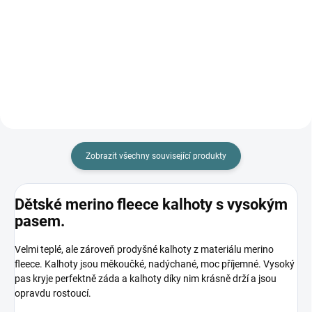
Dlouhé merino body CeLaVi –
Dlouhé merino body CeLaVi –
Perfektní kombinace extra jemné
Perfektní kombinace extra jemné
merino vlny a hebké viskózy pro
merino vlny a hebké viskózy pro
maximální pohodlí miminka.
maximální pohodlí miminka.
Praktické zapínání na patentky v
Praktické zapínání na patentky v
rozkroku usnadňuje...
rozkroku usnadňuje...
Zobrazit všechny související produkty
Dětské merino fleece kalhoty s vysokým
pasem.
Velmi teplé, ale zároveň prodyšné kalhoty z materiálu merino
fleece. Kalhoty jsou měkoučké, nadýchané, moc příjemné. Vysoký
pas kryje perfektně záda a kalhoty díky nim krásně drží a jsou
opravdu rostoucí.