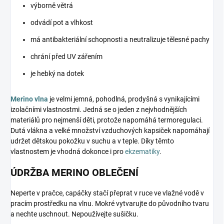
výborně větrá
odvádí pot a vlhkost
má antibakteriální schopnosti a neutralizuje tělesné pachy
chrání před UV zářením
je hebký na dotek
Merino vlna
je velmi jemná, pohodlná, prodyšná s vynikajícími
izolačními vlastnostmi. Jedná se o jeden z nejvhodnějších
materiálů pro nejmenší děti, protože napomáhá termoregulaci.
Dutá vlákna a velké množství vzduchových kapsiček napomáhají
udržet dětskou pokožku v suchu a v teple. Díky těmto
vlastnostem je vhodná dokonce i pro
ekzematiky
.
ÚDRŽBA MERINO OBLEČENÍ
Neperte v pračce, capáčky stačí přeprat v ruce ve vlažné vodě v
pracím prostředku na vlnu. Mokré vytvarujte do původního tvaru
a nechte uschnout. Nepoužívejte sušičku.