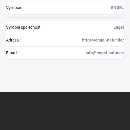
Výrobce
:
ENGEL
Výrobní společnost
:
Engel
Adresa
:
https://engel-natur.de/
E-mail
:
info@engel-natur.de
Z
á
p
a
t
í