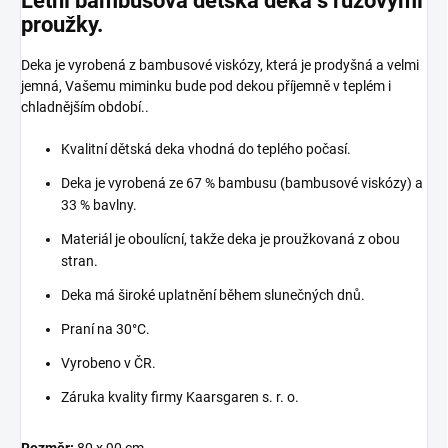
Letní bambusová dětská deka s růžovými
proužky.
Deka je vyrobená z bambusové viskózy, která je prodyšná a velmi
jemná, Vašemu miminku bude pod dekou příjemně v teplém i
chladnějším období..
Kvalitní dětská deka vhodná do teplého počasí.
Deka je vyrobená ze 67 % bambusu (bambusové viskózy) a
33 % bavlny.
Materiál je oboulícní, takže deka je proužkovaná z obou
stran.
Deka má široké uplatnění během slunečných dnů.
Praní na 30°C.
Vyrobeno v ČR.
Záruka kvality firmy Kaarsgaren s. r. o.
Rozměr:
80 x 90 cm.