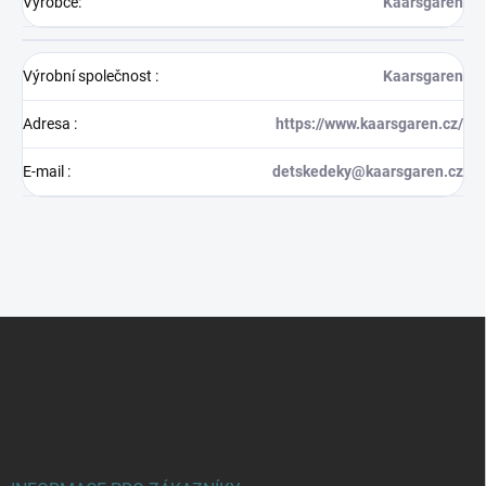
Výrobce
:
Kaarsgaren
Výrobní společnost
:
Kaarsgaren
Adresa
:
https://www.kaarsgaren.cz/
E-mail
:
detskedeky@kaarsgaren.cz
Z
á
p
a
t
í