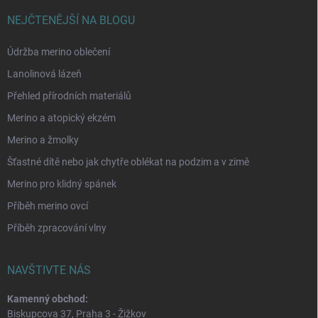
NEJČTENĚJŠÍ NA BLOGU
Údržba merino oblečení
Lanolinová lázeň
Přehled přírodních materiálů
Merino a atopický ekzém
Merino a žmolky
Šťastné dítě nebo jak chytře oblékat na podzim a v zimě
Merino pro klidný spánek
Příběh merino ovcí
Příběh zpracování vlny
NAVŠTIVTE NÁS
Kamenný obchod:
Biskupcova 37, Praha 3 - Žižkov