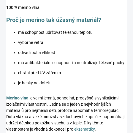
100 % merino vlna
Proč je merino tak úžasný materiál?
má schopnost udržovat tělesnou teplotu
výborně větrá
odvádí pot a vlhkost
má antibakteriální schopnosti a neutralizuje tělesné pachy
chrání před UV zářením
je hebký na dotek
Merino vlna
je velmi jemná, pohodlná, prodyšná s vynikajícími
izolačními vlastnostmi. Jedná se o jeden z nejvhodnějších
materiálů pro nejmenší děti, protože napomáhá termoregulaci.
Dutá vlákna a velké množství vzduchových kapsiček napomáhají
udržet dětskou pokožku v suchu a v teple. Díky těmto
vlastnostem je vhodná dokonce i pro
ekzematiky
.