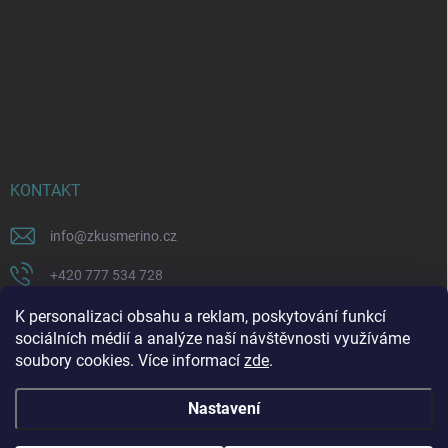
KONTAKT
info
@
zkusmerino.cz
+420 777 534 728
https://www.facebook.com/zkusmerino/
K personalizaci obsahu a reklam, poskytování funkcí
sociálních médií a analýze naší návštěvnosti využíváme
zkusmerino.cz
soubory cookies. Více informací
zde
.
Nastavení