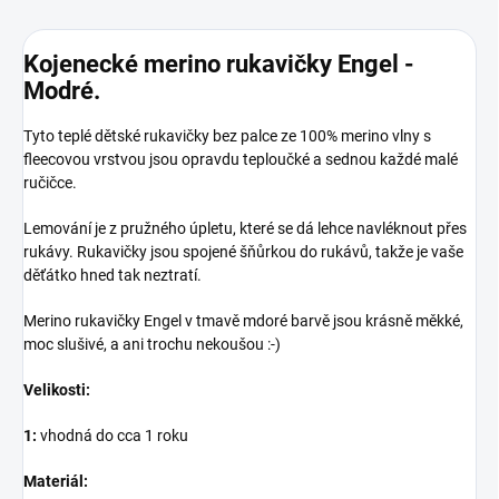
Kojenecké merino rukavičky Engel -
Modré.
Tyto teplé dětské rukavičky bez palce ze 100% merino vlny s
fleecovou vrstvou jsou opravdu teploučké a sednou každé malé
ručičce.
Lemování je z pružného úpletu, které se dá lehce navléknout přes
rukávy. Rukavičky jsou spojené šňůrkou do rukávů, takže je vaše
děťátko hned tak neztratí.
Merino rukavičky Engel v tmavě mdoré barvě jsou krásně měkké,
moc slušivé, a ani trochu nekoušou :-)
Velikosti:
1:
vhodná do cca 1 roku
Materiál: