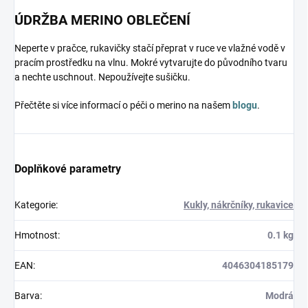
ÚDRŽBA MERINO OBLEČENÍ
Neperte v pračce, rukavičky stačí přeprat v ruce ve vlažné vodě v
pracím prostředku na vlnu. Mokré vytvarujte do původního tvaru
a nechte uschnout. Nepoužívejte sušičku.
Přečtěte si více informací o péči o merino na našem
blogu
.
Doplňkové parametry
Kategorie
:
Kukly, nákrčníky, rukavice
Hmotnost
:
0.1 kg
EAN
:
4046304185179
Barva
:
Modrá