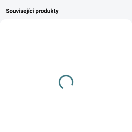
Související produkty
SKLADEM
(1 KS)
Merino fleece kalhoty
Engel - Šafrán
779 Kč
od
Detail