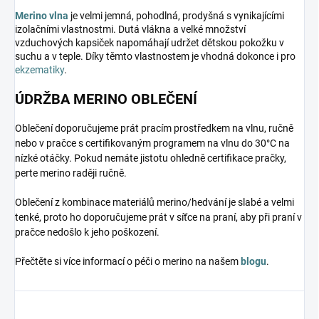
Merino vlna
je velmi jemná, pohodlná, prodyšná s vynikajícími
izolačními vlastnostmi. Dutá vlákna a velké množství
vzduchových kapsiček napomáhají udržet dětskou pokožku v
suchu a v teple. Díky těmto vlastnostem je vhodná dokonce i pro
ekzematiky
.
ÚDRŽBA MERINO OBLEČENÍ
Oblečení doporučujeme prát pracím prostředkem na vlnu, ručně
nebo v pračce s certifikovaným programem na vlnu do 30°C na
nízké otáčky. Pokud nemáte jistotu ohledně certifikace pračky,
perte merino raději ručně.
Oblečení z kombinace materiálů merino/hedvání je slabé a velmi
tenké, proto ho doporučujeme prát v síťce na praní, aby při praní v
pračce nedošlo k jeho poškození.
Přečtěte si více informací o péči o merino na našem
blogu
.