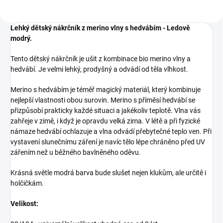
Lehký dětský nákrčník z merino vlny s hedvábím - Ledově
modrý.
Tento dětský nákrčník je ušit z kombinace bio merino vlny a
hedvábí. Je velmi lehký, prodyšný a odvádí od těla vlhkost.
Merino s hedvábím je téměř magický materiál, který kombinuje
nejlepší vlastnosti obou surovin. Merino s příměsí hedvábí se
přizpůsobí prakticky každé situaci a jakékoliv teplotě. Vlna vás
zahřeje v zimě, i když je opravdu velká zima. V létě a při fyzické
námaze hedvábí ochlazuje a vlna odvádí přebytečné teplo ven. Při
vystavení slunečnímu záření je navíc tělo lépe chráněno před UV
zářením než u běžného bavlněného oděvu.
Krásná světle modrá barva bude slušet nejen klukům, ale určitě i
holčičkám.
Velikost: