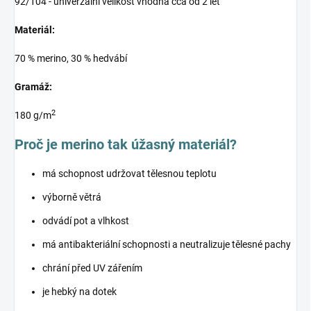
92/104 - univerzální velikost vhodná cca od 2 let
Materiál:
70 % merino, 30 % hedvábí
Gramáž:
2
180 g/m
Proč je merino tak úžasný materiál?
má schopnost udržovat tělesnou teplotu
výborně větrá
odvádí pot a vlhkost
má antibakteriální schopnosti a neutralizuje tělesné pachy
chrání před UV zářením
je hebký na dotek