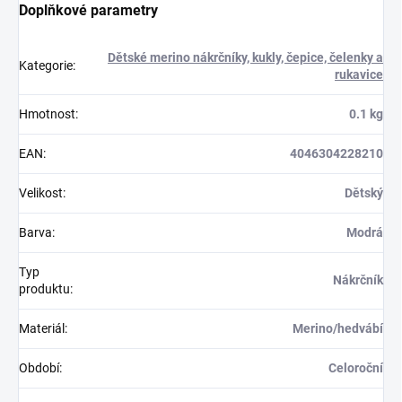
Doplňkové parametry
Dětské merino nákrčníky, kukly, čepice, čelenky a
Kategorie
:
rukavice
Hmotnost
:
0.1 kg
EAN
:
4046304228210
Velikost
:
Dětský
Barva
:
Modrá
Typ
Nákrčník
produktu
:
Materiál
:
Merino/hedvábí
Období
:
Celoroční