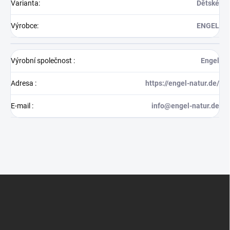
Varianta
:
Dětské
Výrobce
:
ENGEL
Výrobní společnost
:
Engel
Adresa
:
https://engel-natur.de/
E-mail
:
info@engel-natur.de
Z
á
p
a
t