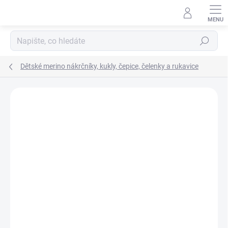
Přejít
na
obsah
Hledat
Dětské merino nákrčníky, kukly, čepice, čelenky a rukavice
Podrobnosti hodnocení
Neohodnoceno
ZNAČKA:
ENGEL