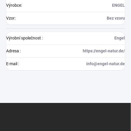
Výrobce
:
ENGEL
Vzor
:
Bez vzoru
Výrobní společnost
:
Engel
Adresa
:
https://engel-natur.de/
E-mail
:
info@engel-natur.de
Z
á
p
a