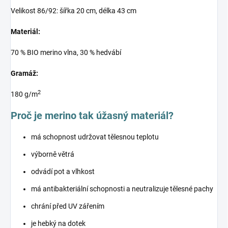
Velikost 86/92: šířka 20 cm, délka 43 cm
Materiál:
70 % BIO merino vlna, 30 % hedvábí
Gramáž:
2
180 g/m
Proč je merino tak úžasný materiál?
má schopnost udržovat tělesnou teplotu
výborně větrá
odvádí pot a vlhkost
má antibakteriální schopnosti a neutralizuje tělesné pachy
chrání před UV zářením
je hebký na dotek