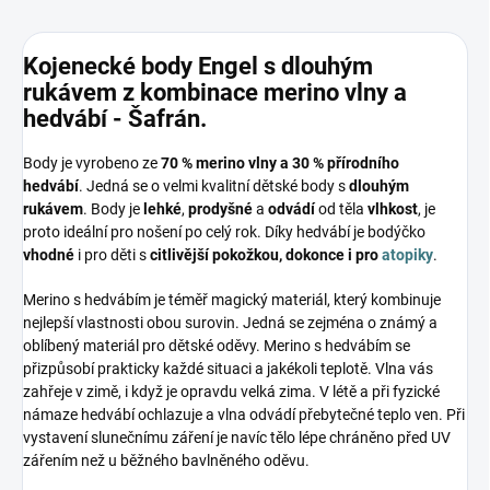
Kojenecké body Engel s dlouhým
rukávem z kombinace merino vlny a
hedvábí - Šafrán.
Body je vyrobeno ze
70 % merino vlny a 30 % přírodního
hedvábí
. Jedná se o velmi kvalitní dětské body s
dlouhým
rukávem
. Body je
lehké
,
prodyšné
a
odvádí
od těla
vlhkost
, je
proto ideální pro nošení po celý rok. Díky hedvábí je bodýčko
vhodné
i pro děti s
citlivější pokožkou, dokonce i pro
atopiky
.
Merino s hedvábím je téměř magický materiál, který kombinuje
nejlepší vlastnosti obou surovin. Jedná se zejména o známý a
oblíbený materiál pro dětské oděvy. Merino s hedvábím se
přizpůsobí prakticky každé situaci a jakékoli teplotě. Vlna vás
zahřeje v zimě, i když je opravdu velká zima. V létě a při fyzické
námaze hedvábí ochlazuje a vlna odvádí přebytečné teplo ven. Při
vystavení slunečnímu záření je navíc tělo lépe chráněno před UV
zářením než u běžného bavlněného oděvu.