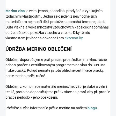
Merino vlna
je velmi jemná, pohodlná, prodyšná s vynikajícími
izolačními vlastnostmi. Jedná se o jeden z nejvhodnějších
materiálů pro nejmenší děti, protože napomáhá termoregulaci.
Dutá vlákna a velké množství vzduchových kapsiček napomáhají
udržet dětskou pokožku v suchu a v teple. Díky těmto
vlastnostem je vhodná dokonce i pro
ekzematiky
.
ÚDRŽBA MERINO OBLEČENÍ
Oblečení doporučujeme prát pracím prostředkem na vlnu, ručně
nebo v pračce s certifikovaným programem na vlnu do 30°C na
nízké otáčky. Pokud nemáte jistotu ohledně certifikace pračky,
perte merino raději ručně.
Oblečení z kombinace materiálů merino/hedvábí je slabé a velmi
tenké, proto ho doporučujeme prát v síťce na praní, aby při praní v
pračce nedošlo k jeho poškození.
Přečtěte si více informací o péči o merino na našem
blogu
.