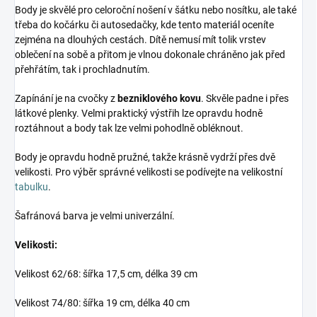
Body je skvělé pro celoroční nošení v šátku nebo nosítku, ale také
třeba do kočárku či autosedačky, kde tento materiál oceníte
zejména na dlouhých cestách. Dítě nemusí mít tolik vrstev
oblečení na sobě a přitom je vlnou dokonale chráněno jak před
přehřátím, tak i prochladnutím.
Zapínání je na cvočky z
bezniklového kovu
. Skvěle padne i přes
látkové plenky. Velmi praktický výstřih lze opravdu hodně
roztáhnout a body tak lze velmi pohodlně obléknout.
Body je opravdu hodně pružné, takže krásně vydrží přes dvě
velikosti. Pro výběr správné velikosti se podívejte na velikostní
tabulku
.
Šafránová barva je velmi univerzální.
Velikosti:
Velikost 62/68: šířka 17,5 cm, délka 39 cm
Velikost 74/80: šířka 19 cm, délka 40 cm