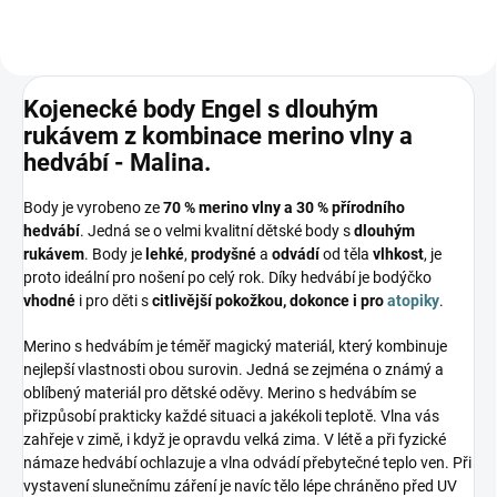
Kojenecké body Engel s dlouhým
rukávem z kombinace merino vlny a
hedvábí - Malina.
Body je vyrobeno ze
70 % merino vlny a 30 % přírodního
hedvábí
. Jedná se o velmi kvalitní dětské body s
dlouhým
rukávem
. Body je
lehké
,
prodyšné
a
odvádí
od těla
vlhkost
, je
proto ideální pro nošení po celý rok. Díky hedvábí je bodýčko
vhodné
i pro děti s
citlivější pokožkou, dokonce i pro
atopiky
.
Merino s hedvábím je téměř magický materiál, který kombinuje
nejlepší vlastnosti obou surovin. Jedná se zejména o známý a
oblíbený materiál pro dětské oděvy. Merino s hedvábím se
přizpůsobí prakticky každé situaci a jakékoli teplotě. Vlna vás
zahřeje v zimě, i když je opravdu velká zima. V létě a při fyzické
námaze hedvábí ochlazuje a vlna odvádí přebytečné teplo ven. Při
vystavení slunečnímu záření je navíc tělo lépe chráněno před UV