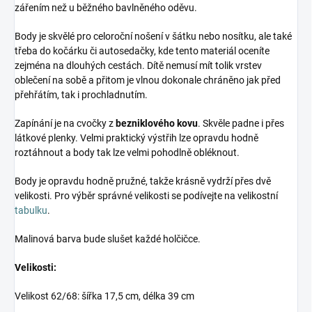
zářením než u běžného bavlněného oděvu.
Body je skvělé pro celoroční nošení v šátku nebo nosítku, ale také
třeba do kočárku či autosedačky, kde tento materiál oceníte
zejména na dlouhých cestách. Dítě nemusí mít tolik vrstev
oblečení na sobě a přitom je vlnou dokonale chráněno jak před
přehřátím, tak i prochladnutím.
Zapínání je na cvočky z
bezniklového kovu
. Skvěle padne i přes
látkové plenky. Velmi praktický výstřih lze opravdu hodně
roztáhnout a body tak lze velmi pohodlně obléknout.
Body je opravdu hodně pružné, takže krásně vydrží přes dvě
velikosti. Pro výběr správné velikosti se podívejte na velikostní
tabulku
.
Malinová barva bude slušet každé holčičce.
Velikosti:
Velikost 62/68: šířka 17,5 cm, délka 39 cm