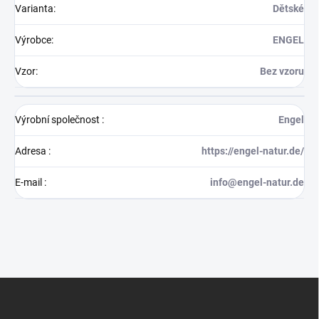
Varianta
:
Dětské
Výrobce
:
ENGEL
Vzor
:
Bez vzoru
Výrobní společnost
:
Engel
Adresa
:
https://engel-natur.de/
E-mail
:
info@engel-natur.de
Z
á
p