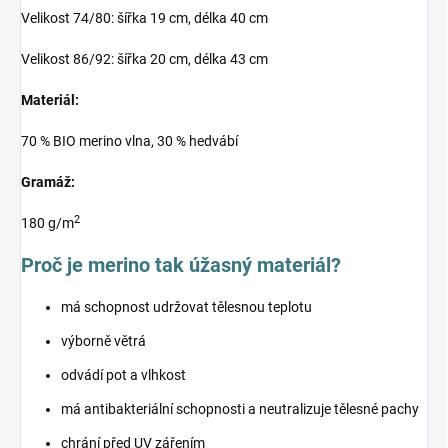
Velikost 74/80: šířka 19 cm, délka 40 cm
Velikost 86/92: šířka 20 cm, délka 43 cm
Materiál:
70 % BIO merino vlna, 30 % hedvábí
Gramáž:
2
180 g/m
Proč je merino tak úžasný materiál?
má schopnost udržovat tělesnou teplotu
výborně větrá
odvádí pot a vlhkost
má antibakteriální schopnosti a neutralizuje tělesné pachy
chrání před UV zářením