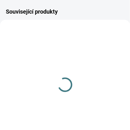
Související produkty
SKLADEM
(3 KS)
Merino/hedvábí čepice
Engel - Orchid
363 Kč
od
Detail