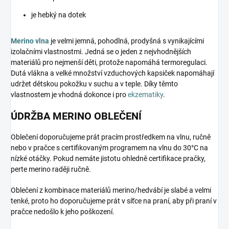
je hebký na dotek
Merino vlna
je velmi jemná, pohodlná, prodyšná s vynikajícími
izolačními vlastnostmi. Jedná se o jeden z nejvhodnějších
materiálů pro nejmenší děti, protože napomáhá termoregulaci.
Dutá vlákna a velké množství vzduchových kapsiček napomáhají
udržet dětskou pokožku v suchu a v teple. Díky těmto
vlastnostem je vhodná dokonce i pro
ekzematiky
.
ÚDRŽBA MERINO OBLEČENÍ
Oblečení doporučujeme prát pracím prostředkem na vlnu, ručně
nebo v pračce s certifikovaným programem na vlnu do 30°C na
nízké otáčky. Pokud nemáte jistotu ohledně certifikace pračky,
perte merino raději ručně.
Oblečení z kombinace materiálů merino/hedvábí je slabé a velmi
tenké, proto ho doporučujeme prát v síťce na praní, aby při praní v
pračce nedošlo k jeho poškození.