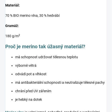
Materiál:
70 % BIO merino vlna, 30 % hedvábí
Gramáž:
2
180 g/m
Proč je merino tak úžasný materiál?
má schopnost udržovat tělesnou teplotu
výborně větrá
odvádí pot a vlhkost
má antibakteriální schopnosti a neutralizuje tělesné pachy
chrání před UV zářením
je hebký na dotek