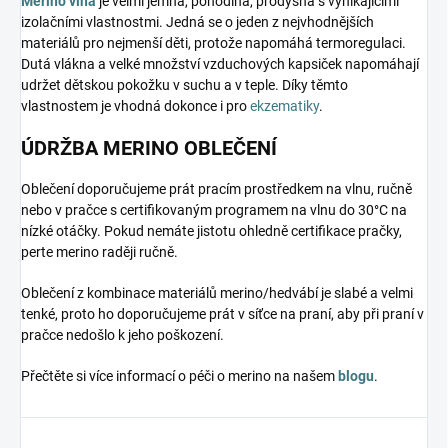
Merino vlna
je velmi jemná, pohodlná, prodyšná s vynikajícími
izolačními vlastnostmi. Jedná se o jeden z nejvhodnějších
materiálů pro nejmenší děti, protože napomáhá termoregulaci.
Dutá vlákna a velké množství vzduchových kapsiček napomáhají
udržet dětskou pokožku v suchu a v teple. Díky těmto
vlastnostem je vhodná dokonce i pro
ekzematiky
.
ÚDRŽBA MERINO OBLEČENÍ
Oblečení doporučujeme prát pracím prostředkem na vlnu, ručně
nebo v pračce s certifikovaným programem na vlnu do 30°C na
nízké otáčky. Pokud nemáte jistotu ohledně certifikace pračky,
perte merino raději ručně.
Oblečení z kombinace materiálů merino/hedvábí je slabé a velmi
tenké, proto ho doporučujeme prát v síťce na praní, aby při praní v
pračce nedošlo k jeho poškození.
Přečtěte si více informací o péči o merino na našem
blogu
.