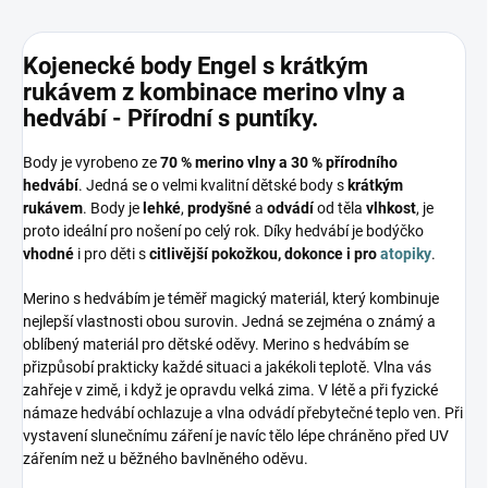
Kojenecké body Engel s krátkým
rukávem z kombinace merino vlny a
hedvábí - Přírodní s puntíky.
Body je vyrobeno ze
70 % merino vlny a 30 % přírodního
hedvábí
. Jedná se o velmi kvalitní dětské body s
krátkým
rukávem
. Body je
lehké
,
prodyšné
a
odvádí
od těla
vlhkost
, je
proto ideální pro nošení po celý rok. Díky hedvábí je bodýčko
vhodné
i pro děti s
citlivější pokožkou, dokonce i pro
atopiky
.
Merino s hedvábím je téměř magický materiál, který kombinuje
nejlepší vlastnosti obou surovin. Jedná se zejména o známý a
oblíbený materiál pro dětské oděvy. Merino s hedvábím se
přizpůsobí prakticky každé situaci a jakékoli teplotě. Vlna vás
zahřeje v zimě, i když je opravdu velká zima. V létě a při fyzické
námaze hedvábí ochlazuje a vlna odvádí přebytečné teplo ven. Při
vystavení slunečnímu záření je navíc tělo lépe chráněno před UV
zářením než u běžného bavlněného oděvu.