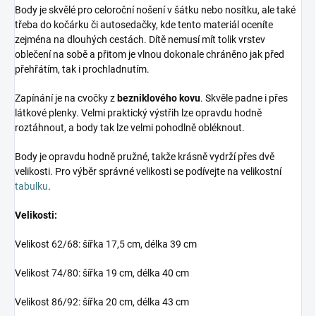
Body je skvělé pro celoroční nošení v šátku nebo nosítku, ale také
třeba do kočárku či autosedačky, kde tento materiál oceníte
zejména na dlouhých cestách. Dítě nemusí mít tolik vrstev
oblečení na sobě a přitom je vlnou dokonale chráněno jak před
přehřátím, tak i prochladnutím.
Zapínání je na cvočky z
bezniklového kovu
. Skvěle padne i přes
látkové plenky. Velmi praktický výstřih lze opravdu hodně
roztáhnout, a body tak lze velmi pohodlně obléknout.
Body je opravdu hodně pružné, takže krásně vydrží přes dvě
velikosti. Pro výběr správné velikosti se podívejte na velikostní
tabulku
.
Velikosti:
Velikost 62/68: šířka 17,5 cm, délka 39 cm
Velikost 74/80: šířka 19 cm, délka 40 cm
Velikost 86/92: šířka 20 cm, délka 43 cm