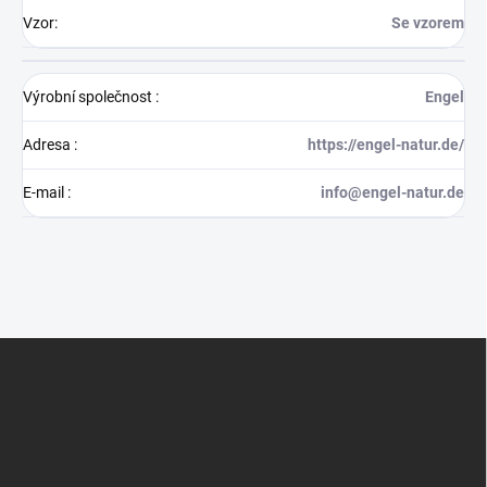
Vzor
:
Se vzorem
Výrobní společnost
:
Engel
Adresa
:
https://engel-natur.de/
E-mail
:
info@engel-natur.de
Z
á
p
a
t
í