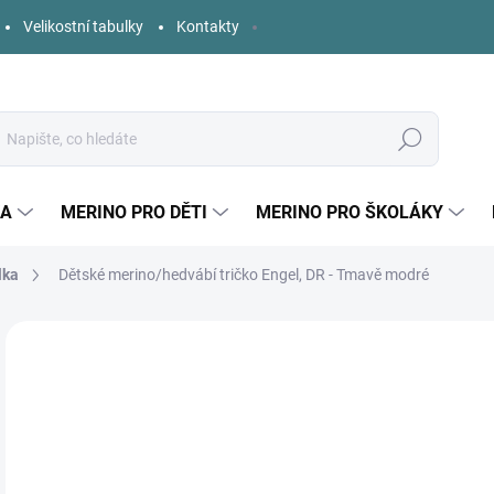
Velikostní tabulky
Kontakty
Hledat
KA
MERINO PRO DĚTI
MERINO PRO ŠKOLÁKY
lka
Dětské merino/hedvábí tričko Engel, DR - Tmavě modré
Neohodnoceno
Podrobnosti hodnocení
ZNAČKA:
ENGEL
o
Měr
ZVO
cena
DĚT