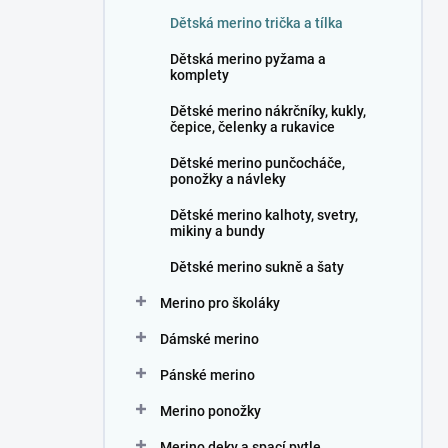
n
Dětská merino trička a tílka
í
p
Dětská merino pyžama a
a
komplety
n
Dětské merino nákrčníky, kukly,
e
čepice, čelenky a rukavice
l
Dětské merino punčocháče,
ponožky a návleky
Dětské merino kalhoty, svetry,
mikiny a bundy
Dětské merino sukně a šaty
Merino pro školáky
Dámské merino
Pánské merino
Merino ponožky
Merino deky a spací pytle