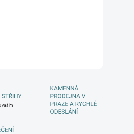
EME DORUČIT DO:
ZVOLTE VARIANTU
−
+
Přidat do košíku
ILNÍ INFORMACE
ZEPTAT SE
HLÍDAT
KAMENNÁ
 STŘIHY
PRODEJNA V
PRAZE A RYCHLÉ
s vaším
ODESLÁNÍ
EČENÍ