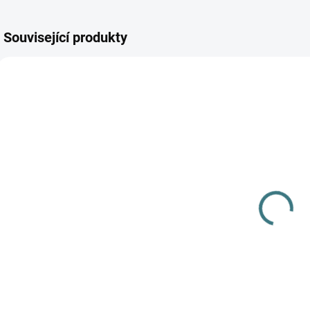
Související produkty
SKLADEM
(1 KS)
Merino fleece
kalhoty Engel -
Šafrán
779 Kč
od
Detail