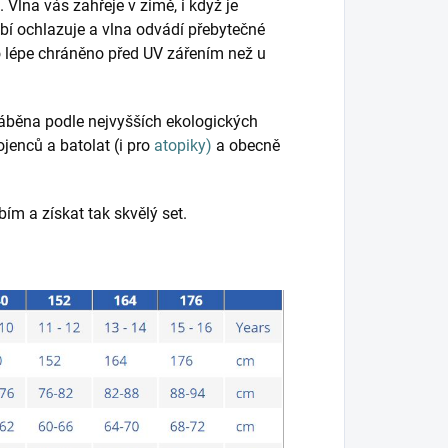
. Vlna vás zahřeje v zimě, i když je
bí ochlazuje a vlna odvádí přebytečné
lo lépe chráněno před UV zářením než u
ráběna podle nejvyšších ekologických
ojenců a batolat (i pro
atopiky)
a obecně
ím a získat tak skvělý set.