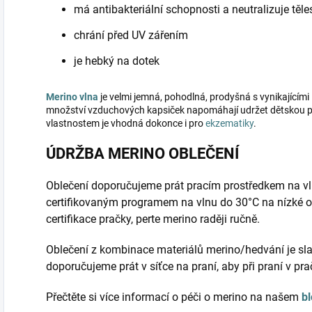
má antibakteriální schopnosti a neutralizuje těl
chrání před UV zářením
je hebký na dotek
Merino vlna
je velmi jemná, pohodlná, prodyšná s vynikajícími 
množství vzduchových kapsiček napomáhají udržet dětskou po
vlastnostem je vhodná dokonce i pro
ekzematiky
.
ÚDRŽBA MERINO OBLEČENÍ
Oblečení doporučujeme prát pracím prostředkem na vl
certifikovaným programem na vlnu do 30°C na nízké o
certifikace pračky, perte merino raději ručně.
Oblečení z kombinace materiálů merino/hedvání je sla
doporučujeme prát v síťce na praní, aby při praní v pr
Přečtěte si více informací o péči o merino na našem
b