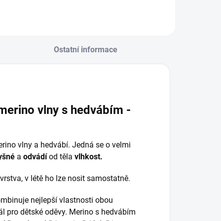
Ostatní informace
merino vlny s hedvábím -
rino vlny a hedvábí. Jedná se o velmi
yšné
a
odvádí
od těla
vlhkost.
vrstva, v létě ho lze nosit samostatně.
mbinuje nejlepší vlastnosti obou
ál pro dětské oděvy. Merino s hedvábím