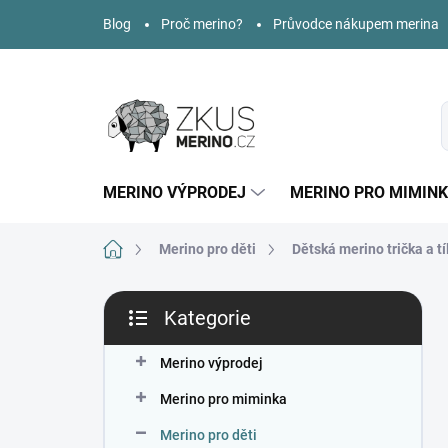
Přejít
Blog
Proč merino?
Průvodce nákupem merina
na
obsah
MERINO VÝPRODEJ
MERINO PRO MIMIN
Domů
Merino pro děti
Dětská merino trička a tí
P
Kategorie
o
Přeskočit
s
kategorie
t
Merino výprodej
r
Merino pro miminka
a
n
Merino pro děti