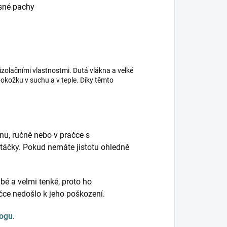
esné pachy
izolačními vlastnostmi. Dutá vlákna a velké
kožku v suchu a v teple. Díky těmto
nu, ručně nebo v pračce s
táčky. Pokud nemáte jistotu ohledně
bé a velmi tenké, proto ho
ačce nedošlo k jeho poškození.
logu
.