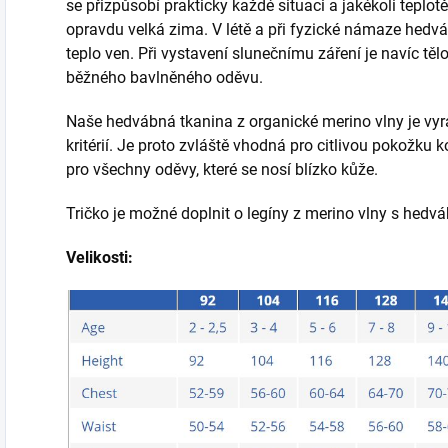
se přizpůsobí prakticky každé situaci a jakékoli teplotě
opravdu velká zima. V létě a při fyzické námaze hedvá
teplo ven. Při vystavení slunečnímu záření je navíc tě
běžného bavlněného oděvu.
Naše hedvábná tkanina z organické merino vlny je vy
kritérií. Je proto zvláště vhodná pro citlivou pokožku k
pro všechny oděvy, které se nosí blízko kůže.
Tričko je možné doplnit o legíny z merino vlny s hedváb
Velikosti: