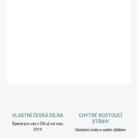
DÉLKA CHODIDLA
DOSPĚLÍ
MŮŽEME DORUČIT DO:
ZVOLTE VARIANTU
−
+
Přidat do košíku
DETAILNÍ INFORMACE
ZEPTAT SE
HLÍDAT
VLASTNÍ ČESKÁ DÍLNA
CHYTRÉ ROSTOUCÍ
STŘIHY
Šijeme pro vás v ČR už od roku
2019
Oblečení roste s vaším dítětem