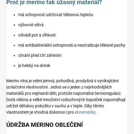
Proč je merino tak úžasný materiál?
má schopnost udržovat tělesnou teplotu
výborně větrá
odvádí pot a vlhkost
má antibakteriální schopnosti a neutralizuje tělesné pachy
chrání před UV zářením
je hebký na dotek
Merino vlna je velmi jemná, pohodlná, prodyšná s vynikajícími
izolačními vlastnostmi. Jedná se o jeden z nejvhodnějších
materiálů pro nejmenší děti, protože napomáhá termoregulaci.
Dutá vlákna a velké množství vzduchových kapsiček napomáhají
udržet dětskou pokožku v suchu a v teple. Díky těmto
vlastnostem je vhodná dokonce i pro
ekzematiky
.
ÚDRŽBA MERINO OBLEČENÍ