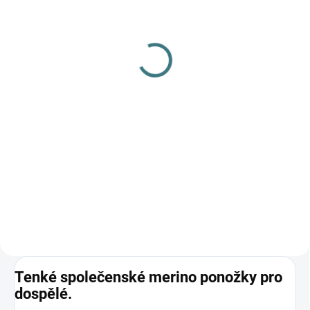
(>5 KS)
Dámské kalhotky Engel s
SONETT Olivový prací
krajkou - Černé
gel na vlnu a hedvábí - 1
578 Kč
od
L
Detail
249 Kč
Do košíku
Prémiová péče s bio olivovým
olejem a levandulí. Ekologický
prací gel vyvinutý speciálně pro
nejjemnější merino vlnu a
hedvábí. Neobsahuje enzymy,
vyživuje vlákno a vrací mu...
Tenké společenské merino ponožky pro
dospělé.