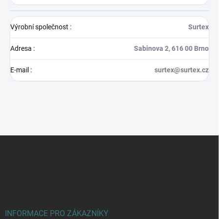
Výrobní společnost
:
Surtex
Adresa
:
Sabinova 2, 616 00 Brno
E-mail
:
surtex@surtex.cz
Z
á
p
a
t
í
INFORMACE PRO ZÁKAZNÍKY