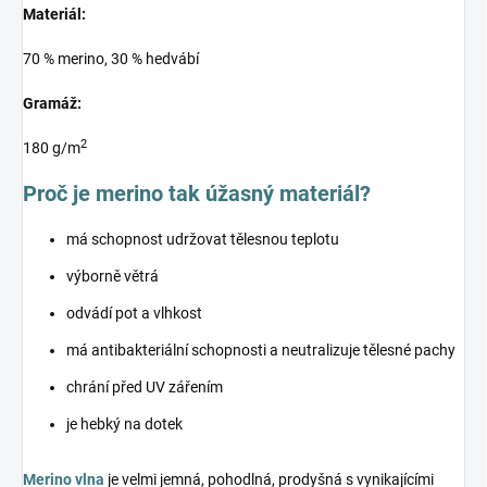
Materiál:
70 % merino, 30 % hedvábí
Gramáž:
2
180 g/m
Proč je merino tak úžasný materiál?
má schopnost udržovat tělesnou teplotu
výborně větrá
odvádí pot a vlhkost
má antibakteriální schopnosti a neutralizuje tělesné pachy
chrání před UV zářením
je hebký na dotek
Merino vlna
je velmi jemná, pohodlná, prodyšná s vynikajícími