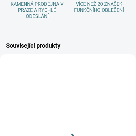
KAMENNÁ PRODEJNA V
VÍCE NEŽ 20 ZNAČEK
PRAZE A RYCHLÉ
FUNKČNÍHO OBLEČENÍ
ODESLÁNÍ
Související produkty
AKCE
SKLADEM
(3 KS)
SKLADEM
(>5 KS)
Dětské ZIMNÍ merino
SONETT Olivový prací
ponožky Surtex - různé
gel na vlnu a hedvábí - 1
barvy