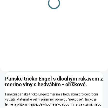
L
179 Kč
249 Kč
Detail
Do košíku
Prémiová péče s bio olivovým
olejem a levandulí. Ekologický
prací gel vyvinutý speciálně pro
nejjemnější merino vlnu a
hedvábí. Neobsahuje enzymy,
vyživuje vlákno a vrací mu...
Pánské tričko Engel s dlouhým rukávem z
merino vlny s hedvábím - oříškové.
Funkční pánské tričko Engel z merina s hedvábím pro celoroční
využití. Materiál je velmi příjemný, opravdu "nekouše". Tričko je
lehké, a přitom hřejivé. Je vhodné jako spodní vrstva v zimě, nebo