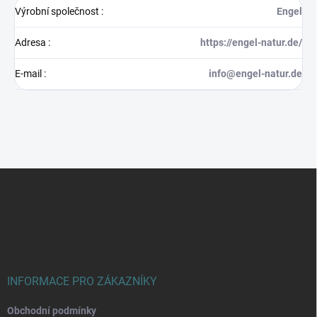
Výrobní společnost
:
Engel
Adresa
:
https://engel-natur.de/
E-mail
:
info@engel-natur.de
Z
á
p
a
t
í
INFORMACE PRO ZÁKAZNÍKY
Obchodní podmínky