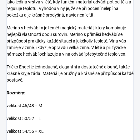
jako jediná vrstva v létě, kdy funkční materiál odvádí pot od těla a
reguluje teplotu. Výhodou vlny je, že se při pocení nelepí na
pokožku a je krásně prodyšná, navíc není cítit.
Merino s hedvábím je téměř magický materiál, který kombinuje
nejlepší vlastnosti obou surovin. Merino s příměsí hedvábí se
přizpůsobí prakticky každé situaci a jakékoliv teplotě. Vlna vás
zahřeje v zimě, i když je opravdu velká zima. V létě a při fyzické
námaze hedvábí ochlazuje a vlna odvádí přebytečné teplo ven.
Tričko Engel je jednoduché, elegantní a dostatečně dlouhé, takže
krásně kryje záda. Materiál je pružný a krásně se přizpůsobí každé
postavě.
Rozměry:
velikost 46/48 = M
velikost 50/52 = L
velikost 54/56 = XL