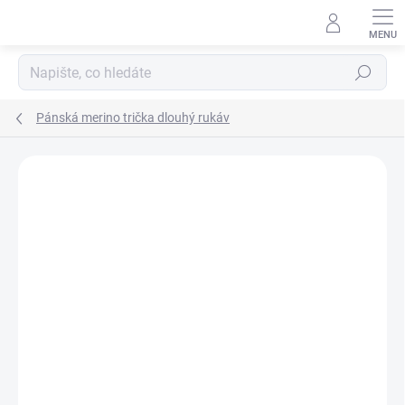
Přejít
na
obsah
Hledat
Pánská merino trička dlouhý rukáv
Podrobnosti hodnocení
5 hodnocení
ZNAČKA:
ENGEL