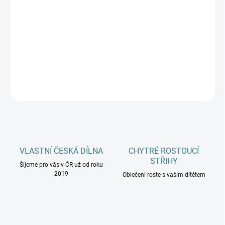
MŮŽEME DORUČIT DO:
ZVOLTE VARIANTU
−
+
Přidat do košíku
DETAILNÍ INFORMACE
ZEPTAT SE
HLÍDAT
VLASTNÍ ČESKÁ DÍLNA
CHYTRÉ ROSTOUCÍ
STŘIHY
Šijeme pro vás v ČR už od roku
2019
Oblečení roste s vaším dítětem