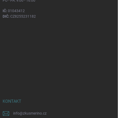
PO - PÁ: 9:00 - 16:00
IČ:
01043412
DIČ:
CZ8255231182
KONTAKT
info
@
zkusmerino.cz