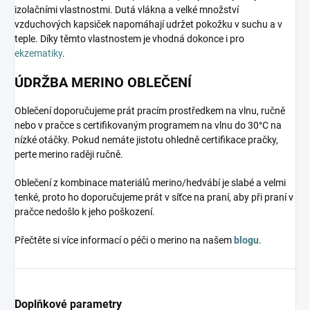
izolačními vlastnostmi. Dutá vlákna a velké množství
vzduchových kapsiček napomáhají udržet pokožku v suchu a v
teple. Díky těmto vlastnostem je vhodná dokonce i pro
ekzematiky
.
ÚDRŽBA MERINO OBLEČENÍ
Oblečení doporučujeme prát pracím prostředkem na vlnu, ručně
nebo v pračce s certifikovaným programem na vlnu do 30°C na
nízké otáčky. Pokud nemáte jistotu ohledně certifikace pračky,
perte merino raději ručně.
Oblečení z kombinace materiálů merino/hedvábí je slabé a velmi
tenké, proto ho doporučujeme prát v síťce na praní, aby při praní v
pračce nedošlo k jeho poškození.
Přečtěte si více informací o péči o merino na našem
blogu
.
Doplňkové parametry