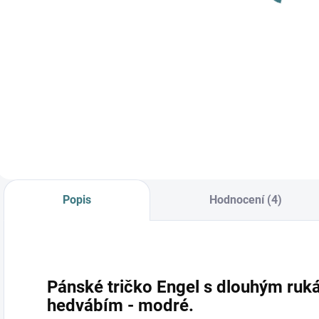
Detail
Do košíku
Prémiová péče s
bio olivovým olejem
a levandulí.
Ekologický prací gel
vyvinutý speciálně
pro nejjemnější
merino vlnu a
hedvábí.
Neobsahuje
Popis
Hodnocení (4)
enzymy, vyživuje
vlákno a vrací mu...
Pánské tričko Engel s dlouhým ruk
hedvábím - modré.