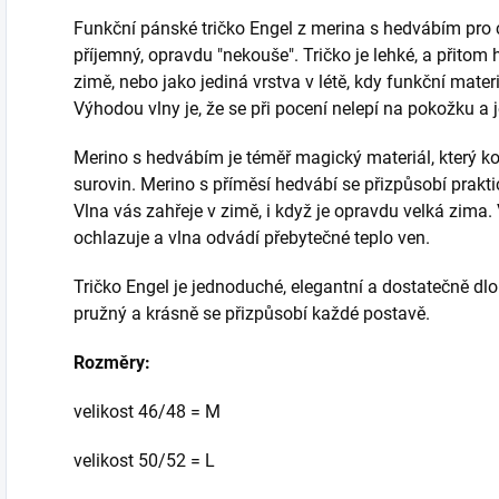
Funkční pánské tričko Engel z merina s hedvábím pro ce
příjemný, opravdu "nekouše". Tričko je lehké, a přitom 
zimě, nebo jako jediná vrstva v létě, kdy funkční materi
Výhodou vlny je, že se při pocení nelepí na pokožku a j
Merino s hedvábím je téměř magický materiál, který ko
surovin. Merino s příměsí hedvábí se přizpůsobí praktic
Vlna vás zahřeje v zimě, i když je opravdu velká zima.
ochlazuje a vlna odvádí přebytečné teplo ven.
Tričko Engel je jednoduché, elegantní a dostatečně dlo
pružný a krásně se přizpůsobí každé postavě.
Rozměry:
velikost 46/48 = M
velikost 50/52 = L