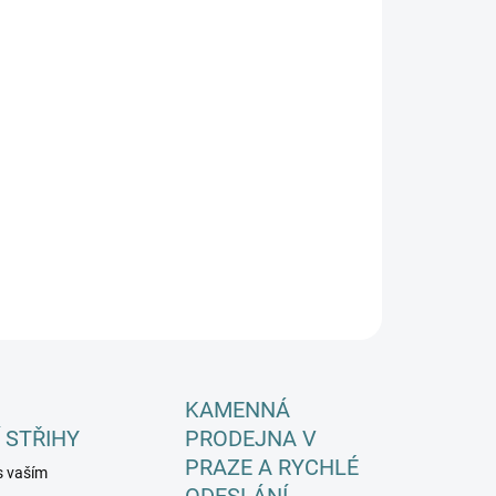
EME DORUČIT DO:
ZVOLTE VARIANTU
−
+
Přidat do košíku
ILNÍ INFORMACE
ZEPTAT SE
HLÍDAT
KAMENNÁ
 STŘIHY
PRODEJNA V
PRAZE A RYCHLÉ
s vaším