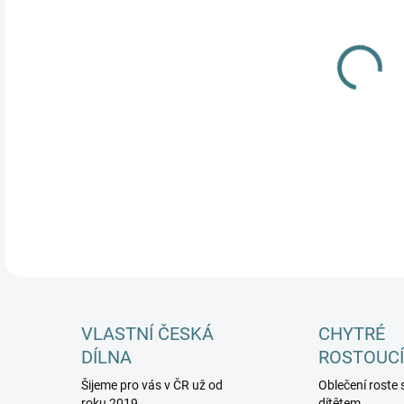
MŮŽ
DETA
VLASTNÍ ČESKÁ
CHYTRÉ
DÍLNA
ROSTOUCÍ
Šijeme pro vás v ČR už od
Oblečení roste 
roku 2019
dítětem