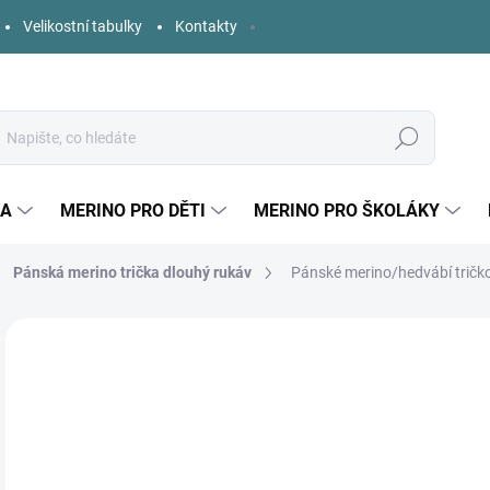
Velikostní tabulky
Kontakty
Hledat
KA
MERINO PRO DĚTI
MERINO PRO ŠKOLÁKY
Pánská merino trička dlouhý rukáv
Pánské merino/hedvábí tričk
4 hodnocení
Podrobnosti hodnocení
ZNAČKA:
ENGEL
o
Měr
ZVO
cena
VELI