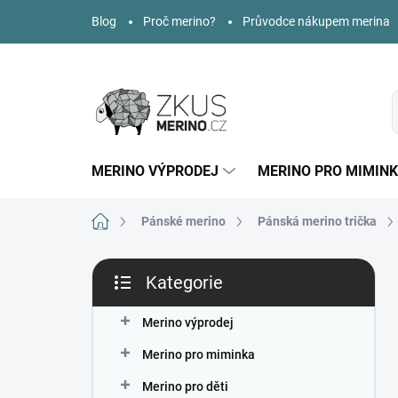
Přejít
Blog
Proč merino?
Průvodce nákupem merina
na
obsah
MERINO VÝPRODEJ
MERINO PRO MIMIN
Domů
Pánské merino
Pánská merino trička
P
Kategorie
o
Přeskočit
s
kategorie
t
Merino výprodej
r
Merino pro miminka
a
n
Merino pro děti