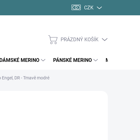
CZK
PRÁZDNÝ KOŠÍK
NÁKUPNÍ
KOŠÍK
DÁMSKÉ MERINO
PÁNSKÉ MERINO
MERINO PONO
o Engel, DR - Tmavě modré
d
1 670 Kč
ná
LTE VARIANTU
:
KOSTI DOSPĚLÍ