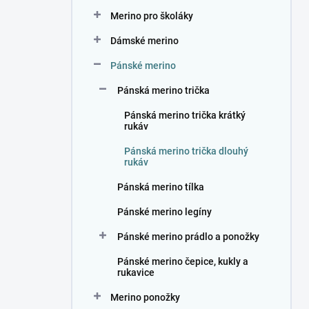
n
Merino pro školáky
í
p
Dámské merino
a
n
Pánské merino
e
Pánská merino trička
l
Pánská merino trička krátký
rukáv
Pánská merino trička dlouhý
rukáv
Pánská merino tílka
Pánské merino legíny
Pánské merino prádlo a ponožky
Pánské merino čepice, kukly a
rukavice
Merino ponožky