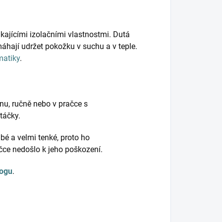
kajícími izolačními vlastnostmi. Dutá
hají udržet pokožku v suchu a v teple.
matiky
.
nu, ručně nebo v pračce s
otáčky.
bé a velmi tenké, proto ho
ačce nedošlo k jeho poškození.
logu
.