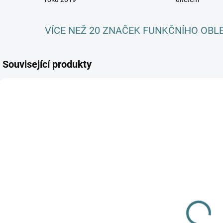
VÍCE NEŽ 20 ZNAČEK FUNKČNÍHO OBL
Související produkty
AKCE
SKLADEM
SKLADEM
(3 KS)
(>5 KS)
Dětské ZIMNÍ
SONETT
merino
Olivový prací
ponožky
gel na vlnu a
Surtex - různé
179 Kč
hedvábí - 1 L
barvy
249 Kč