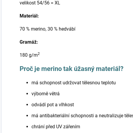
velikost 54/56 = XL
Materiál:
70 % merino, 30 % hedvábí
Gramáž:
2
180 g/m
Proč je merino tak úžasný materiál?
má schopnost udržovat tělesnou teplotu
výborně větrá
odvádí pot a vlhkost
má antibakteriální schopnosti a neutralizuje těl
chrání před UV zářením