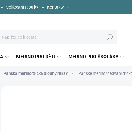
Velikostní tabulky
Kontakty
Hledat
KA
MERINO PRO DĚTI
MERINO PRO ŠKOLÁKY
Pánská merino trička dlouhý rukáv
Pánské merino/hedvábí tričko
5 hodnocení
Podrobnosti hodnocení
ZNAČKA:
ENGEL
o
Měr
ZVO
cena
VELI