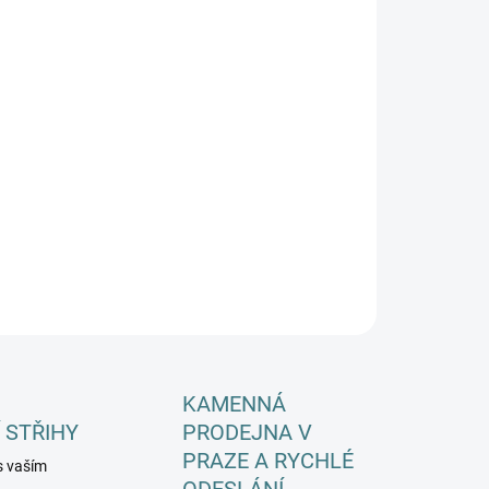
EME DORUČIT DO:
ZVOLTE VARIANTU
−
+
Přidat do košíku
ILNÍ INFORMACE
ZEPTAT SE
HLÍDAT
KAMENNÁ
 STŘIHY
PRODEJNA V
PRAZE A RYCHLÉ
s vaším