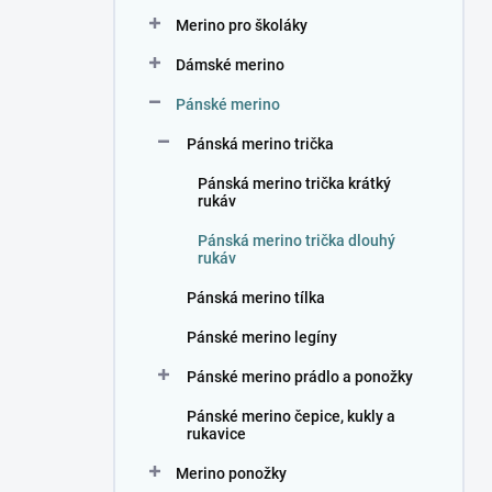
n
Merino pro školáky
í
p
Dámské merino
a
n
Pánské merino
e
Pánská merino trička
l
Pánská merino trička krátký
rukáv
Pánská merino trička dlouhý
rukáv
Pánská merino tílka
Pánské merino legíny
Pánské merino prádlo a ponožky
Pánské merino čepice, kukly a
rukavice
Merino ponožky