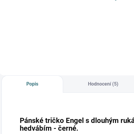
Detail
Do košíku
Prémiová péče s
bio olivovým olejem
a levandulí.
Ekologický prací gel
vyvinutý speciálně
pro nejjemnější
merino vlnu a
hedvábí.
Neobsahuje
Popis
Hodnocení (5)
enzymy, vyživuje
vlákno a vrací mu...
Pánské tričko Engel s dlouhým ruk
hedvábím - černé.