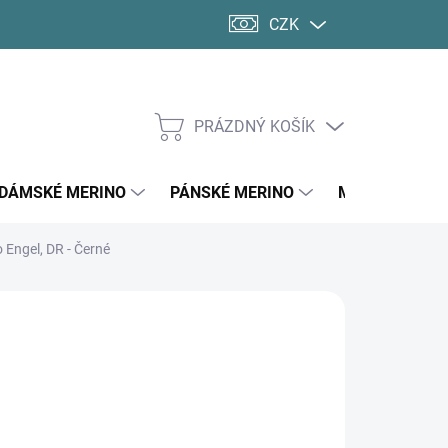
CZK
PRÁZDNÝ KOŠÍK
NÁKUPNÍ
KOŠÍK
DÁMSKÉ MERINO
PÁNSKÉ MERINO
MERINO PONO
 Engel, DR - Černé
d
1 670 Kč
ná
LTE VARIANTU
:
KOSTI DOSPĚLÍ