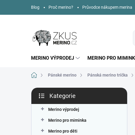
Přejít
Blog
Proč merino?
Průvodce nákupem merina
na
obsah
MERINO VÝPRODEJ
MERINO PRO MIMIN
Domů
Pánské merino
Pánská merino trička
P
Kategorie
o
Přeskočit
s
kategorie
t
Merino výprodej
r
Merino pro miminka
a
n
Merino pro děti