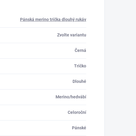
Pánská merino trička dlouhý rukáv
Zvolte variantu
Černá
Tričko
Dlouhé
Merino/hedvábí
Celoroční
Pánské