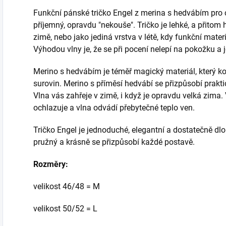
Funkční pánské tričko Engel z merina s hedvábím pro ce
příjemný, opravdu "nekouše". Tričko je lehké, a přitom 
zimě, nebo jako jediná vrstva v létě, kdy funkční materi
Výhodou vlny je, že se při pocení nelepí na pokožku a j
Merino s hedvábím je téměř magický materiál, který ko
surovin. Merino s příměsí hedvábí se přizpůsobí praktic
Vlna vás zahřeje v zimě, i když je opravdu velká zima.
ochlazuje a vlna odvádí přebytečné teplo ven.
Tričko Engel je jednoduché, elegantní a dostatečně dlo
pružný a krásně se přizpůsobí každé postavě.
Rozměry:
velikost 46/48 = M
velikost 50/52 = L