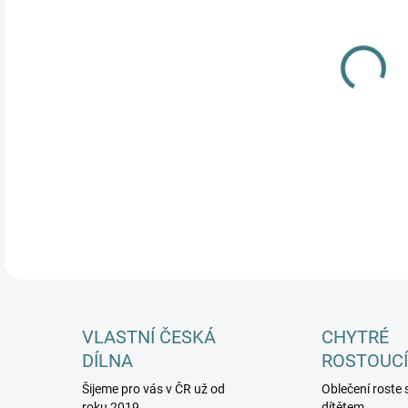
MŮŽ
DETA
VLASTNÍ ČESKÁ
CHYTRÉ
DÍLNA
ROSTOUCÍ
Šijeme pro vás v ČR už od
Oblečení roste 
roku 2019
dítětem