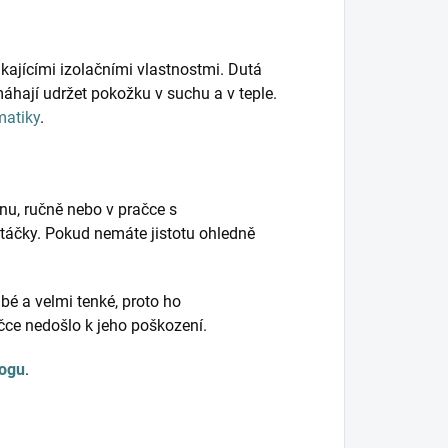
kajícími izolačními vlastnostmi. Dutá
hají udržet pokožku v suchu a v teple.
matiky
.
nu, ručně nebo v pračce s
táčky. Pokud nemáte jistotu ohledně
bé a velmi tenké, proto ho
ačce nedošlo k jeho poškození.
logu
.