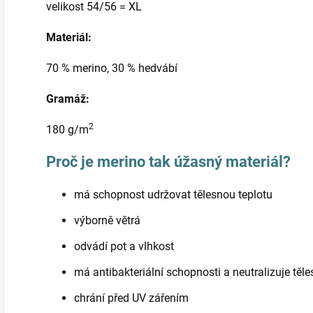
velikost 54/56 = XL
Materiál:
70 % merino, 30 % hedvábí
Gramáž:
2
180 g/m
Proč je merino tak úžasný materiál?
má schopnost udržovat tělesnou teplotu
výborně větrá
odvádí pot a vlhkost
má antibakteriální schopnosti a neutralizuje těl
chrání před UV zářením