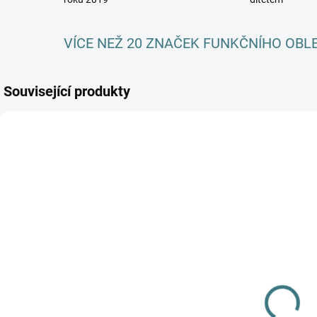
VÍCE NEŽ 20 ZNAČEK FUNKČNÍHO OBL
Související produkty
AKCE
SKLADEM
SKLADEM
(3 KS)
(>5 KS)
Dětské ZIMNÍ
SONETT
merino
Olivový prací
ponožky
gel na vlnu a
Surtex - různé
179 Kč
hedvábí - 1 L
barvy
249 Kč