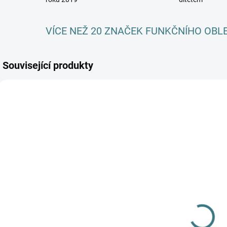
VÍCE NEŽ 20 ZNAČEK FUNKČNÍHO OBL
Související produkty
AKCE
SKLADEM
SKLADEM
(3 KS)
(>5 KS)
Dětské ZIMNÍ
SONETT
merino
Olivový prací
ponožky
gel na vlnu a
Surtex - různé
179 Kč
hedvábí - 1 L
barvy
249 Kč