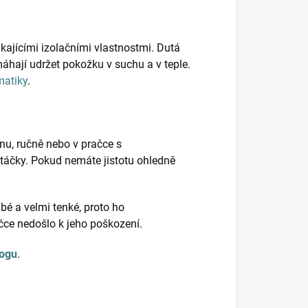
kajícími izolačními vlastnostmi. Dutá
hají udržet pokožku v suchu a v teple.
matiky
.
nu, ručně nebo v pračce s
táčky. Pokud nemáte jistotu ohledně
bé a velmi tenké, proto ho
ačce nedošlo k jeho poškození.
logu
.