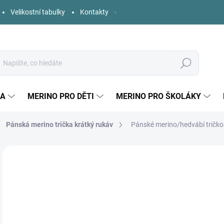
Velikostní tabulky
Kontakty
Hledat
KA
MERINO PRO DĚTI
MERINO PRO ŠKOLÁKY
Pánská merino trička krátký rukáv
Pánské merino/hedvábí tričko 
8 hodnocení
Podrobnosti hodnocení
ZNAČKA:
ENGEL
o
Měr
ZVO
cena
VELI