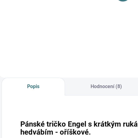
Detail
Do košíku
Prémiová péče s
bio olivovým olejem
a levandulí.
Ekologický prací gel
vyvinutý speciálně
pro nejjemnější
merino vlnu a
hedvábí.
Neobsahuje
Popis
Hodnocení (8)
enzymy, vyživuje
vlákno a vrací mu...
Pánské tričko Engel s krátkým ruká
hedvábím - oříškové.