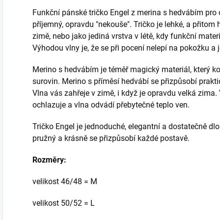
Funkční pánské tričko Engel z merina s hedvábím pro ce
příjemný, opravdu "nekouše". Tričko je lehké, a přitom 
zimě, nebo jako jediná vrstva v létě, kdy funkční materi
Výhodou vlny je, že se při pocení nelepí na pokožku a j
Merino s hedvábím je téměř magický materiál, který ko
surovin. Merino s příměsí hedvábí se přizpůsobí praktic
Vlna vás zahřeje v zimě, i když je opravdu velká zima.
ochlazuje a vlna odvádí přebytečné teplo ven.
Tričko Engel je jednoduché, elegantní a dostatečně dlo
pružný a krásně se přizpůsobí každé postavě.
Rozměry:
velikost 46/48 = M
velikost 50/52 = L