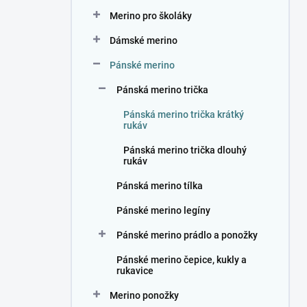
n
Merino pro školáky
í
p
Dámské merino
a
n
Pánské merino
e
Pánská merino trička
l
Pánská merino trička krátký
rukáv
Pánská merino trička dlouhý
rukáv
Pánská merino tílka
Pánské merino legíny
Pánské merino prádlo a ponožky
Pánské merino čepice, kukly a
rukavice
Merino ponožky