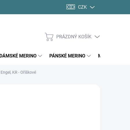
CZK
PRÁZDNÝ KOŠÍK
NÁKUPNÍ
KOŠÍK
DÁMSKÉ MERINO
PÁNSKÉ MERINO
MERINO PONO
Engel, KR - Oříškové
d
1 312 Kč
ná
LTE VARIANTU
:
KOSTI DOSPĚLÍ