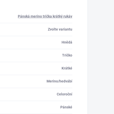
Pánská merino trička krátký rukáv
Zvolte variantu
Hnědá
Tričko
Krátké
Merino/hedvábí
Celoroční
Pánské