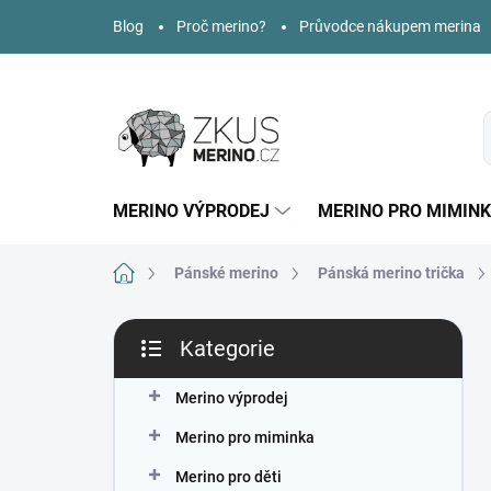
Přejít
Blog
Proč merino?
Průvodce nákupem merina
na
obsah
MERINO VÝPRODEJ
MERINO PRO MIMIN
Domů
Pánské merino
Pánská merino trička
P
Kategorie
o
Přeskočit
s
kategorie
t
Merino výprodej
r
Merino pro miminka
a
n
Merino pro děti