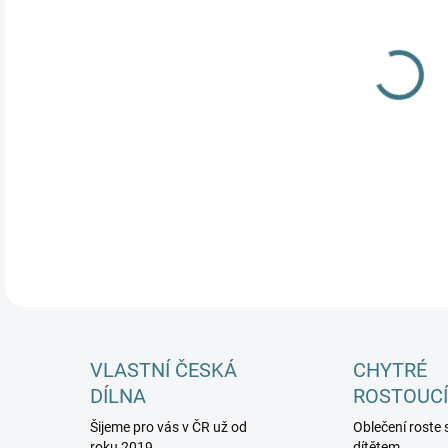
MŮŽ
DETA
VLASTNÍ ČESKÁ
CHYTRÉ
DÍLNA
ROSTOUCÍ
Šijeme pro vás v ČR už od
Oblečení roste 
roku 2019
dítětem